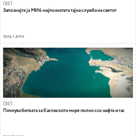
СВЕТ
Запознајте ја МИ6-најпознатата тајна служба на светот
пред 4 дена
СВЕТ
Почнува битката за Каспиското море полно ссо нафта и гас