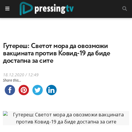
Гутереш: Светот мора да овозможи
вакцината против Ковид-19 да биде
достапна за сите
18.12.2020 / 12:49
Share this...