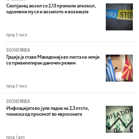
Скопјанец возел со 2,13 промили алкохол,
одземени му се и возилото и возачката
пред 5 часа
ЕКОНОМИЈА
Грција ја стави Македонија во листа на земји
со привилегиран даночен режим
пред 5 часа
ЕКОНОМИЈА
Инфлацијата во јули падна на 2,3 отсто,
пониска од просекот во еврозоната
пред 1 ден