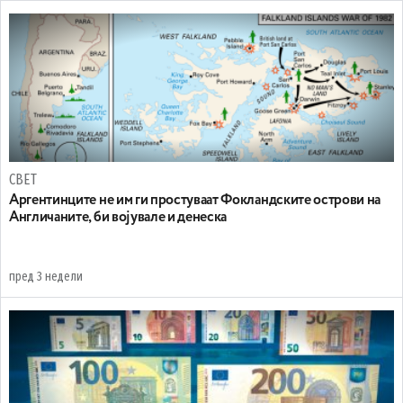
СВЕТ
Аргентинците не им ги простуваат Фокландските острови на
Англичаните, би војувале и денеска
пред 3 недели