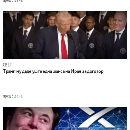
пред 5 дена
СВЕТ
Tрамп му даде уште една шанса на Иран за договор
пред 5 дена