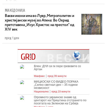
МАКЕДОНИЈА
Вакви икони има во Лувр, Метрополитен и
христијански музеј во Атина: Во Охрид
претставена „Исус Христос на престол“ од
XIV век
пред 1 ден