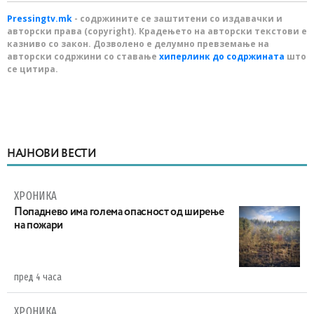
Pressingtv.mk
- содржините се заштитени со издавачки и
авторски права (copyright). Крадењето на авторски текстови е
казниво со закон. Дозволено е делумно превземање на
авторски содржини со ставање
хиперлинк до содржината
што
се цитира.
НАЈНОВИ ВЕСТИ
ХРОНИКА
Попаднево има голема опасност од ширење
на пожари
пред 4 часа
ХРОНИКА