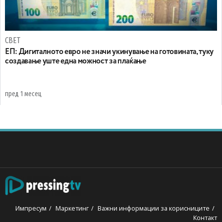
СВЕТ
ЕП: Дигиталното евро не значи укинување на готовината, туку
создавање уште една можност за плаќање
пред 1 месец
Импресум
Маркетинг
Важни информации за корисниците
Контакт