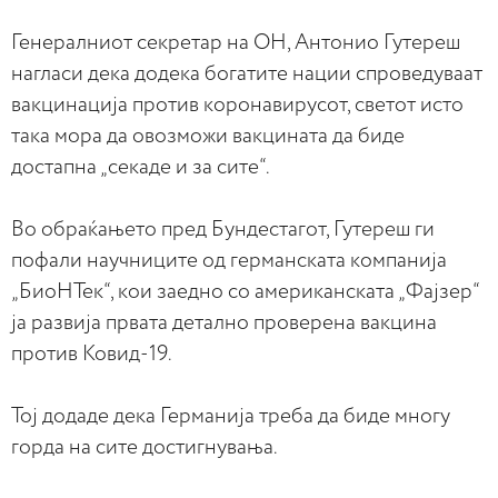
Генералниот секретар на ОН, Антонио Гутереш
нагласи дека додека богатите нации спроведуваат
вакцинација против коронавирусот, светот исто
така мора да овозможи вакцината да биде
достапна „секаде и за сите“.
Во обраќањето пред Бундестагот, Гутереш ги
пофали научниците од германската компанија
„БиоНТек“, кои заедно со американската „Фајзер“
ја развија првата детално проверена вакцина
против Ковид-19.
Тој додаде дека Германија треба да биде многу
горда на сите достигнувања.