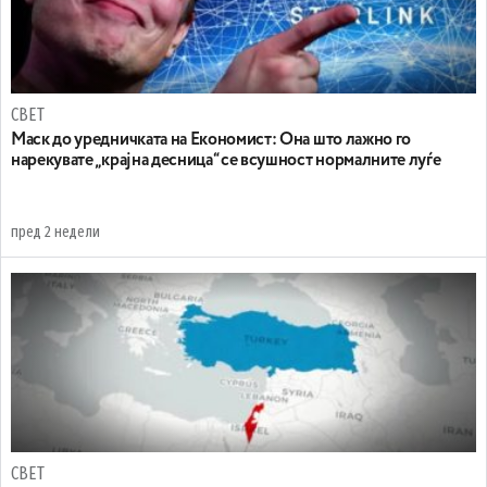
СВЕТ
Маск до уредничката на Економист: Она што лажно го
нарекувате „крајна десница“ се всушност нормалните луѓе
пред 2 недели
СВЕТ