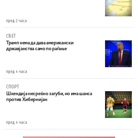
пред 2 часа
СВЕТ
Трамп нема да дава американски
државјанства само по раѓање
пред 4 часа
СПОРТ
Шкендија несреќно загуби, но има шанса
против Хибернијан
пред 4 часа