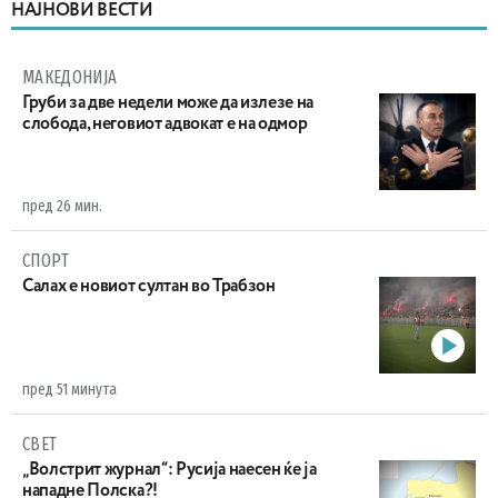
НАЈНОВИ ВЕСТИ
МАКЕДОНИЈА
Груби за две недели може да излезе на
слобода, неговиот адвокат е на одмор
пред 26 мин.
СПОРТ
Салах е новиот султан во Трабзон
пред 51 минута
СВЕТ
„Волстрит журнал“: Русија наесен ќе ја
нападне Полска?!