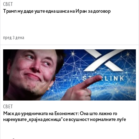
СВЕТ
Tрамп му даде уште една шанса на Иран за договор
пред 3 дена
СВЕТ
Маск до уредничката на Економист: Она што лажно го
нарекувате „крајна десница“ се всушност нормалните луѓе