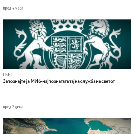
пред 4 часа
СВЕТ
Запознајте ја МИ6-најпознатата тајна служба на светот
пред 2 дена