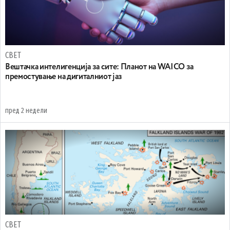
СВЕТ
Вештачка интелигенција за сите: Планот на WAICO за
премостување на дигиталниот јаз
пред 2 недели
СВЕТ