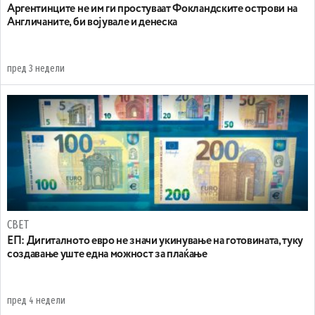
Аргентинците не им ги простуваат Фокландските острови на
Англичаните, би војувале и денеска
пред 3 недели
СВЕТ
ЕП: Дигиталното евро не значи укинување на готовината, туку
создавање уште една можност за плаќање
пред 4 недели