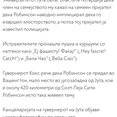
Универзитетот Јута Вели. Властите потврдија дека
член на семејството му кажал на семеен пријател
дека Робинсон наводно имплицирал дека го
извршил злосторството, а потоа тој пријател ја
известил полицијата.
Истражителите пронашле пушка и куршуми со
натписи како „Еј фашисту! Фаќај!“ („Hey fascist!
Catch!“) и „Бела Чао“ („Bella Ciao“).
Гувернерот Кокс рече дека Робинсон се предал во
Вашингтон, мало место во југозападна од Јута, кое
е околу 420 километри од Солт Лејк Сити.
Робинсон исто така живеел таму.
Канцеларијата на гувернерот на Јута објави