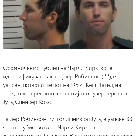
Осомничениот убиец на Чарли Кирк, кој е
идентификуван како Тајлер Робинсон (22), е
уапсен, потврди шефот на ФБИ, Кеш Пател, на
заедничка прес-конференција со гувернерот на
Јута, Спенсер Кокс.
Тајлер Робинсон, 22-годишник од Јута, е уапсен 33
часа по убиството на Чарли Кирк на