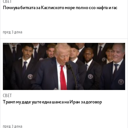
СВЕТ
Почнува битката за Каспиското море полно ссо нафта и гас
пред 3 дена
СВЕТ
Tрамп му даде уште една шанса на Иран за договор
пред 3 дена