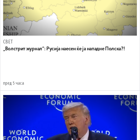
СВЕТ
„Волстрит журнал“: Русија наесен ќе ја нападне Полска?!
пред 5 часа