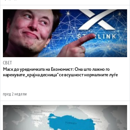
СВЕТ
Маск до уредничката на Економист: Она што лажно го
нарекувате „крајна десница“ се всушност нормалните луѓе
пред 2 недели