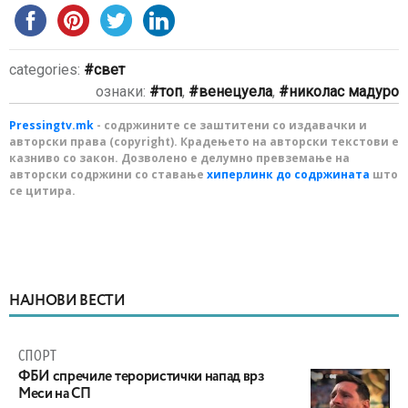
categories:
свет
ознаки:
топ
,
венецуела
,
николас мадуро
Pressingtv.mk
- содржините се заштитени со издавачки и
авторски права (copyright). Крадењето на авторски текстови е
казниво со закон. Дозволено е делумно превземање на
авторски содржини со ставање
хиперлинк до содржината
што
се цитира.
НАЈНОВИ ВЕСТИ
СПОРТ
ФБИ спречиле терористички напад врз
Меси на СП