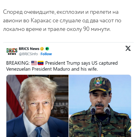
Според очевидците, експлозии и прелети на
авиони во Каракас се слушале од два часот по
локално време и траеле околу 90 минути.