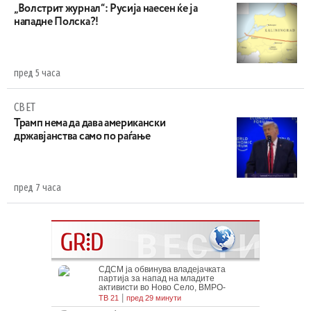
„Волстрит журнал“: Русија наесен ќе ја
нападне Полска?!
пред 5 часа
СВЕТ
Трамп нема да дава американски
државјанства само по раѓање
пред 7 часа