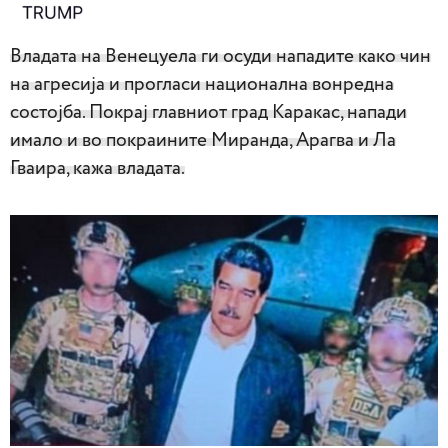
Владата на Венецуела ги осуди нападите како чин
на агресија и прогласи национална вонредна
состојба. Покрај главниот град Каракас, напади
имало и во покраините Миранда, Арагва и Ла
Гваира, кажа владата.