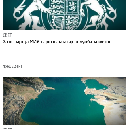
СВЕТ
Запознајте ја МИ6-најпознатата тајна служба на светот
пред 2 дена