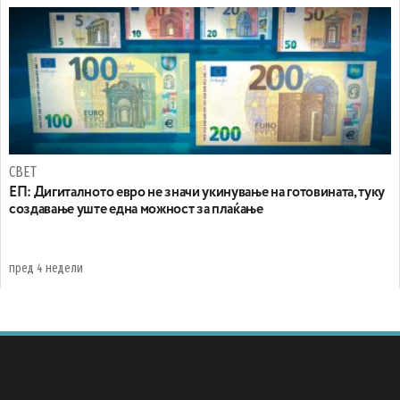
СВЕТ
ЕП: Дигиталното евро не значи укинување на готовината, туку
создавање уште една можност за плаќање
пред 4 недели