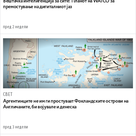
Вештачка интелигенција за сите: Планот на WAICO за
премостување на дигиталниот јаз
пред 2 недели
СВЕТ
Аргентинците не им ги простуваат Фокландските острови на
Англичаните, би војувале и денеска
пред 3 недели