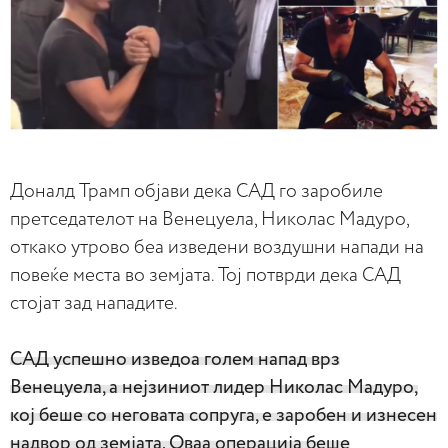
Доналд Трамп објави дека САД го заробиле
претседателот на Венецуела, Николас Мадуро,
откако утрово беа изведени воздушни напади на
повеќе места во земјата. Тој потврди дека САД
стојат зад нападите.
САД успешно изведоа голем напад врз
Венецуела, а нејзиниот лидер Николас Мадуро,
кој беше со неговата сопруга, е заробен и изнесен
надвор од земјата. Оваа операција беше