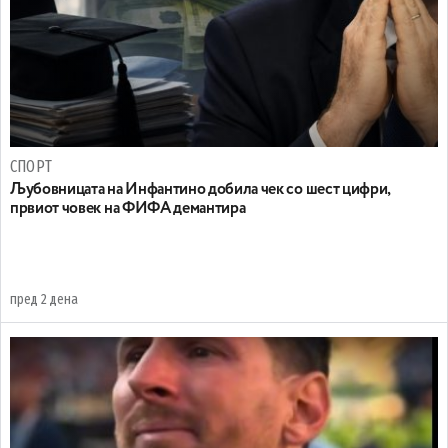
СПОРТ
Љубовницата на Инфантино добила чек со шест цифри,
првиот човек на ФИФА демантира
пред 2 дена