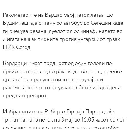
Ракометарите на Вардар овој петок летаат до
Будимпешта, а оттаму со автобус до Сегедин каде
ги очекува реванш дуелот од осминафиналето во
Лигата на шампионите против унгарскиот првак
ПИК Сегед.
Вардарци имаат предност од осум голови по
првиот натпревар, но раководството на „црвено-
црните“ не препушта ништо на случајот и
ракометарите ќе отпатуваат за Сегедин два дена
пред натпреварот.
Избраниците на Роберто Гарсија Парондо ќе
тргнат на пат в петок на 3 мај, во 16:05 часот со лет
до Будимпешта, а оттаму ќе се упатат со автобус