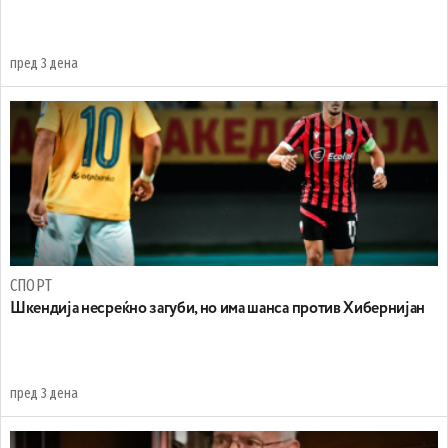
пред 3 дена
СПОРТ
Шкендија несреќно загуби, но има шанса против Хибернијан
пред 3 дена