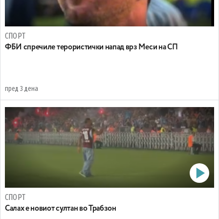
СПОРТ
ФБИ спречиле терористички напад врз Меси на СП
пред 3 дена
СПОРТ
Салах е новиот султан во Трабзон