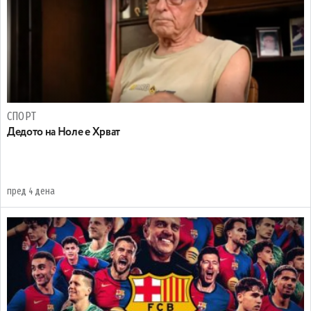
СПОРТ
Дедото на Ноле е Хрват
пред 4 дена