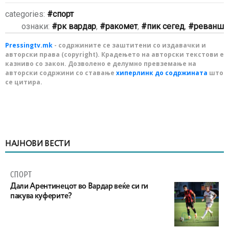
categories:
спорт
ознаки:
рк вардар
,
ракомет
,
пик сегед
,
реванш
Pressingtv.mk
- содржините се заштитени со издавачки и
авторски права (copyright). Крадењето на авторски текстови е
казниво со закон. Дозволено е делумно превземање на
авторски содржини со ставање
хиперлинк до содржината
што
се цитира.
НАЈНОВИ ВЕСТИ
СПОРТ
Дали Арентинецот во Вардар веќе си ги
пакува куферите?