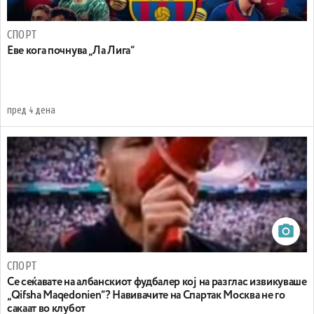
СПОРТ
Еве кога почнува „Ла Лига“
пред 4 дена
СПОРТ
Се сеќавате на албанскиот фудбалер кој на разглас извикуваше
„Qifsha Maqedonien“? Навивачите на Спартак Москва не го
сакаат во клубот