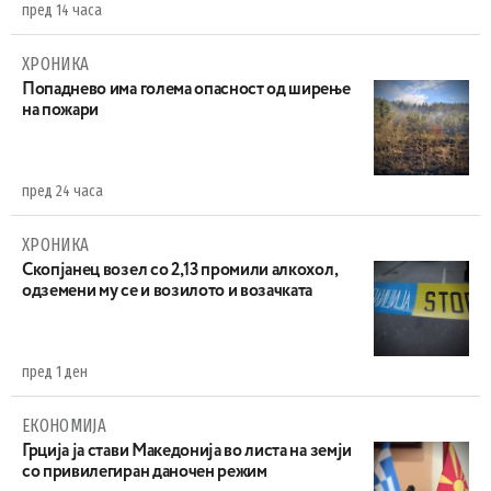
пред 14 часа
ХРОНИКА
Попаднево има голема опасност од ширење
на пожари
пред 24 часа
ХРОНИКА
Скопјанец возел со 2,13 промили алкохол,
одземени му се и возилото и возачката
пред 1 ден
ЕКОНОМИЈА
Грција ја стави Македонија во листа на земји
со привилегиран даночен режим