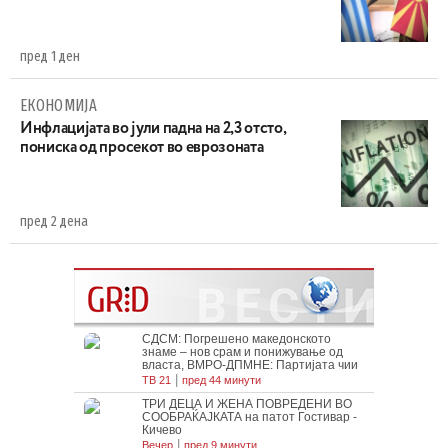
пред 1 ден
ЕКОНОМИЈА
Инфлацијата во јули падна на 2,3 отсто,
пониска од просекот во еврозоната
пред 2 дена