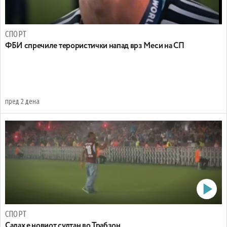
СПОРТ
ФБИ спречиле терористички напад врз Меси на СП
пред 2 дена
СПОРТ
Салах е новиот султан во Трабзон