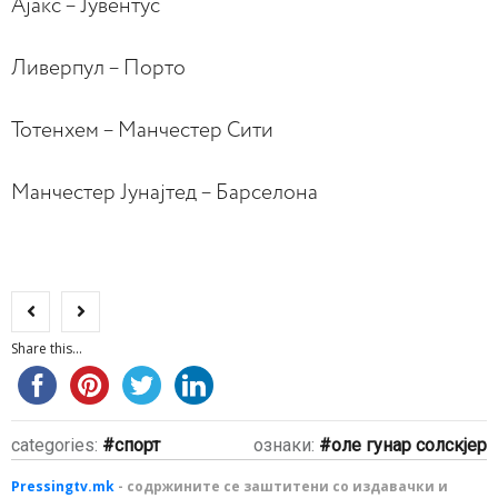
Ајакс – Јувентус
Ливерпул – Порто
Toтенхем – Манчестер Сити
Манчестер Јунајтед – Барселона
Share this...
categories:
спорт
ознаки:
оле гунар солскјер
Pressingtv.mk
- содржините се заштитени со издавачки и