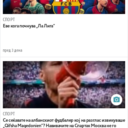
СПОРТ
Еве кога почнува „Ла Лига“
пред 3 дена
СПОРТ
Се сеќавате на албанскиот фудбалер кој на разглас извикуваше
„Qifsha Maqedonien“? Навивачите на Спартак Москва не го