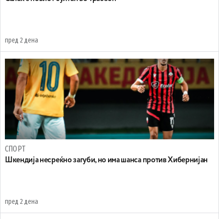
пред 2 дена
СПОРТ
Шкендија несреќно загуби, но има шанса против Хибернијан
пред 2 дена