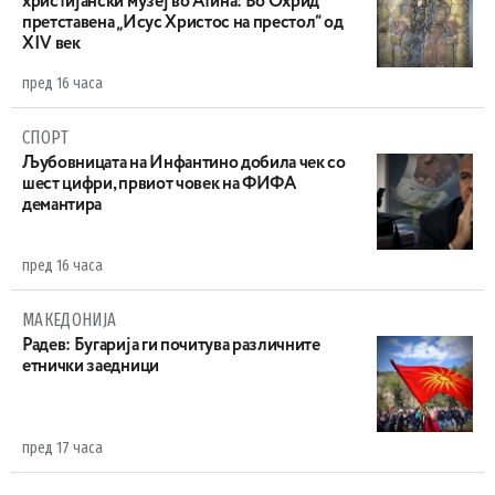
христијански музеј во Атина: Во Охрид
претставена „Исус Христос на престол“ од
XIV век
пред 16 часа
СПОРТ
Љубовницата на Инфантино добила чек со
шест цифри, првиот човек на ФИФА
демантира
пред 16 часа
МАКЕДОНИЈА
Радев: Бугарија ги почитува различните
етнички заедници
пред 17 часа