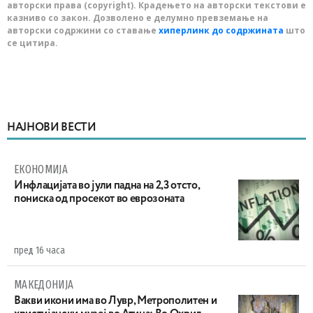
авторски права (copyright). Крадењето на авторски текстови е
казниво со закон. Дозволено е делумно превземање на
авторски содржини со ставање
хиперлинк до содржината
што
се цитира.
НАЈНОВИ ВЕСТИ
ЕКОНОМИЈА
Инфлацијата во јули падна на 2,3 отсто,
пониска од просекот во еврозоната
пред 16 часа
МАКЕДОНИЈА
Вакви икони има во Лувр, Метрополитен и