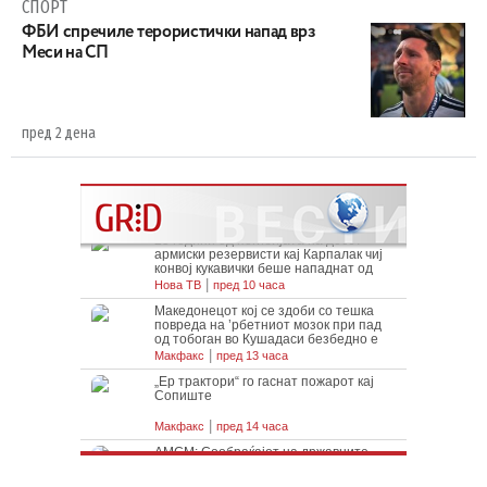
СПОРТ
ФБИ спречиле терористички напад врз
Меси на СП
пред 2 дена