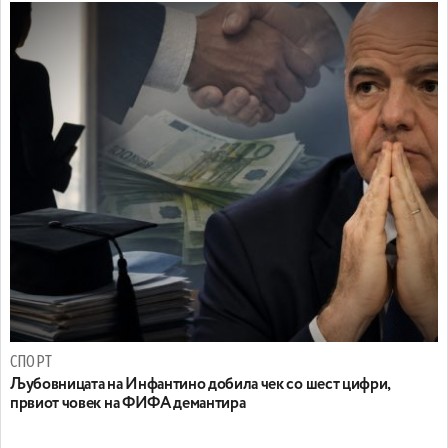
СПОРТ
Љубовницата на Инфантино добила чек со шест цифри,
првиот човек на ФИФА демантира