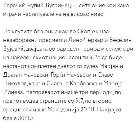
Карачиќ, Чупиќ, Вугринец, … сите оние кои како
играчи настапувале на највисоко ниво.
На клупите беа оние кои во Скопје имаа
незаборавни пресметки Лино Червар и Веселин
Вујовиќ, двајцата во одреден период и селектори
на македонскиот национален тим. За да биде
настанот комплетен дуелот го судеа Марјан и
Драган Начевски, Ѓорѓи Начевски и Славе
Николов, како и Силвана Карбевска и Марија
Илиева. Натпреварот имаше три периоди, по
првиот водеа странците со 9:7, по вториот
предност имаше Македонија 20:18. На крајот
беше 30:30.