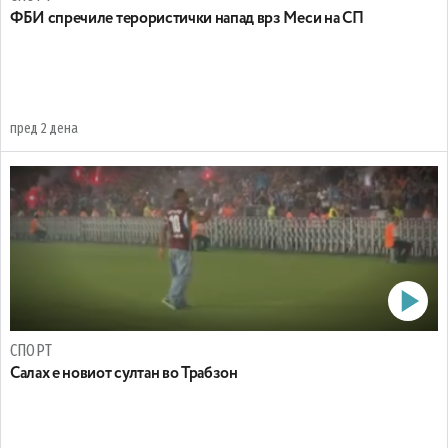
ФБИ спречиле терористички напад врз Меси на СП
пред 2 дена
СПОРТ
Салах е новиот султан во Трабзон