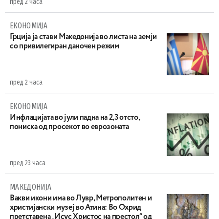
пред 2 часа
ЕКОНОМИЈА
Грција ја стави Македонија во листа на земји
со привилегиран даночен режим
пред 2 часа
ЕКОНОМИЈА
Инфлацијата во јули падна на 2,3 отсто,
пониска од просекот во еврозоната
пред 23 часа
МАКЕДОНИЈА
Вакви икони има во Лувр, Метрополитен и
христијански музеј во Атина: Во Охрид
претставена „Исус Христос на престол“ од