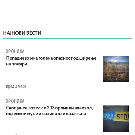
НАЈНОВИ ВЕСТИ
ХРОНИКА
Попаднево има голема опасност од ширење
на пожари
пред 2 часа
ХРОНИКА
Скопјанец возел со 2,13 промили алкохол,
одземени му се и возилото и возачката