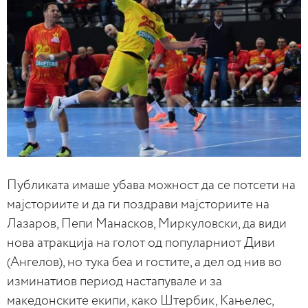
Публиката имаше убава можност да се потсети на
мајсториите и да ги поздрави мајсториите на
Лазаров, Пепи Манасков, Миркуловски, да види
нова атракција на голот од популарниот Диви
(Ангелов), но тука беа и гостите, а дел од нив во
изминатиов период настапувале и за
македонските екипи, како Штербик, Кањелес,