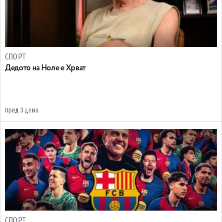
СПОРТ
Дедото на Ноле е Хрват
пред 3 дена
СПОРТ