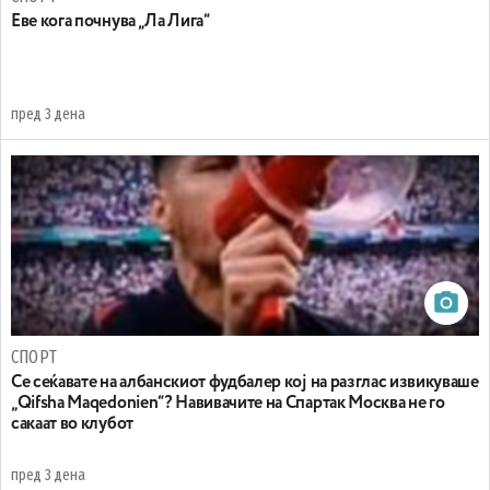
Еве кога почнува „Ла Лига“
пред 3 дена
СПОРТ
Се сеќавате на албанскиот фудбалер кој на разглас извикуваше
„Qifsha Maqedonien“? Навивачите на Спартак Москва не го
сакаат во клубот
пред 3 дена