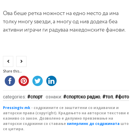
Ова беше ретка можност на едно место да има
толку многу ѕвезди, а многу од нив додека беа
активни играчи ги радуваа македонските фанови.
Share this...
categories:
спорт
ознаки:
спортско радио
,
топ
,
фото
Pressingtv.mk
- содржините се заштитени со издавачки и
авторски права (copyright). Крадењето на авторски текстови е
казниво со закон. Дозволено е делумно превземање на
авторски содржини со ставање
хиперлинк до содржината
што
се цитира.