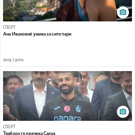
СПОРТ
Ана Ивановиќ ужива за сите пари
пред 3 дена
СПОРТ
Трабзон го пречека Салах