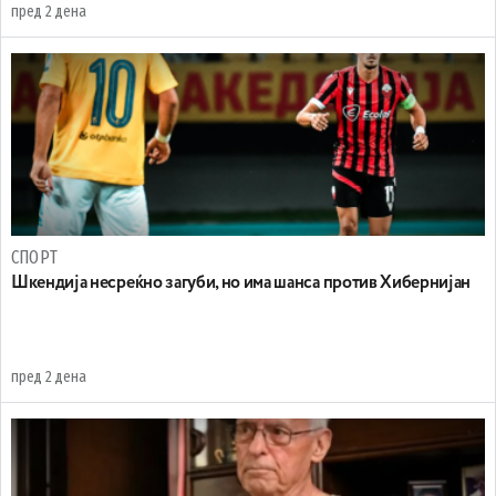
пред 2 дена
СПОРТ
Шкендија несреќно загуби, но има шанса против Хибернијан
пред 2 дена