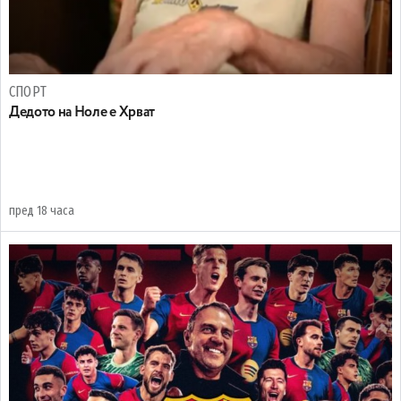
СПОРТ
Дедото на Ноле е Хрват
пред 18 часа