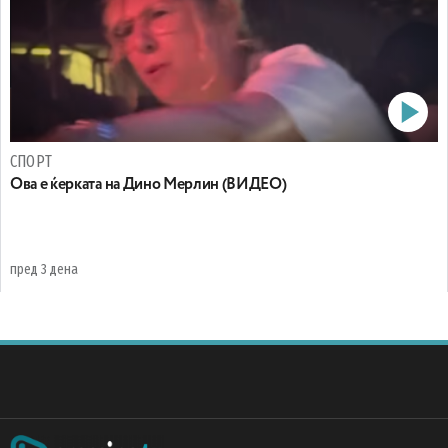
СПОРТ
Oва е ќерката на Дино Мерлин (ВИДЕО)
пред 3 дена