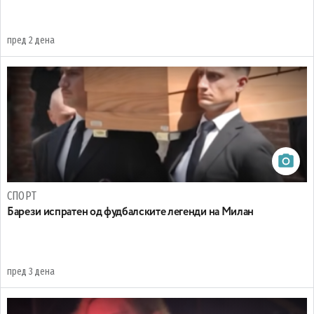
пред 2 дена
СПОРТ
Барези испратен од фудбалските легенди на Милан
пред 3 дена