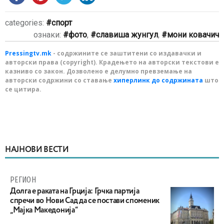
categories:
спорт
ознаки:
фото
,
славиша жунгул
,
мони ковачич
Pressingtv.mk
- содржините се заштитени со издавачки и
авторски права (copyright). Крадењето на авторски текстови е
казниво со закон. Дозволено е делумно превземање на
авторски содржини со ставање
хиперлинк до содржината
што
се цитира.
НАЈНОВИ ВЕСТИ
РЕГИОН
Долга е раката на Грција: Грчка партија
спречи во Нови Сад да се постави споменик
„Мајка Македонија“