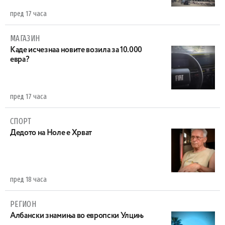
пред 17 часа
МАГАЗИН
Каде исчезнаа новите возила за 10.000
евра?
пред 17 часа
СПОРТ
Дедото на Ноле е Хрват
пред 18 часа
РЕГИОН
Aлбански знамиња во европски Улцињ