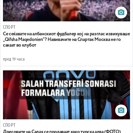
СПОРТ
Се сеќавате на албанскиот фудбалер кој на разглас извикуваше
„Qifsha Maqedonien“? Навивачите на Спартак Москва не го
сакаат во клубот
пред 19 часа
СПОРТ
Дресовите на Салах се продаваат како турска алва (ФОТО)