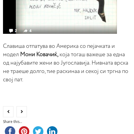
Славиша отпатува во Америка со пејачката и
модел
Мони Ковачиќ,
која тогаш важеше за една
од најубавите жени во Југославија. Нивната врска
не траеше долго, тие раскинаа и секој си тргна по
свој пат.
Share this...