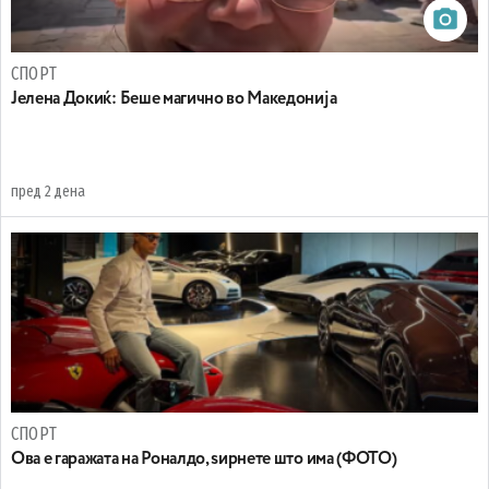
СПОРТ
Јелена Докиќ: Беше магично во Македонија
пред 2 дена
СПОРТ
Ова е гаражата на Роналдо, ѕирнете што има (ФОТО)