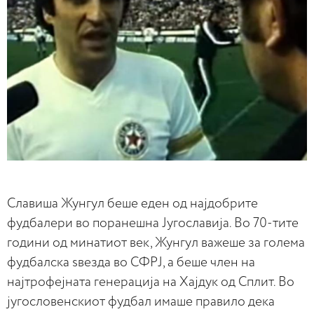
Славиша Жунгул беше еден од најдобрите
фудбалери во поранешна Југославија. Во 70-тите
години од минатиот век, Жунгул важеше за голема
фудбалска ѕвезда во СФРЈ, а беше член на
најтрофејната генерација на Хајдук од Сплит. Во
југословенскиот фудбал имаше правило дека