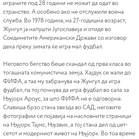
играчите под 28 години не можат да одат во
странство. А особено ако не отслужиле воена
служба. Во 1978 година, на 27-годишна возраст,
Жунгул ја напушти Југославија и отиде во
Соединетите Американски Држави со изговор
дека преку зимата ќе игра мал фудбал.
Неговото бегство беше скандал од прва класа во
тогашната комунистичка земја. Хајдук се жали до
ФИФА, а таа му забранува на Жунгул да игра
фудбал, па тој почнува да игра фудбал во сала за
Њујорк Ароус, за што ФИФА не е одговорна.
Славиша брзо стана ѕвезда во САД, неговите
фотографии се појавија на насловните страници
на Њујорк Тајмс, Њузвик, а тој стана дел од џет-
сетот и модерниот живот на Њујорк. Во тоа време