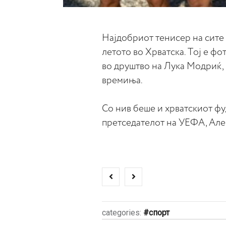
Најдобриот тенисер на сите
летото во Хрватска. Tој е ф
во друштво на Лука Модриќ,
времиња.
Со нив беше и хрватскиот фу
претседателот на УЕФА, Ал
categories:
спорт