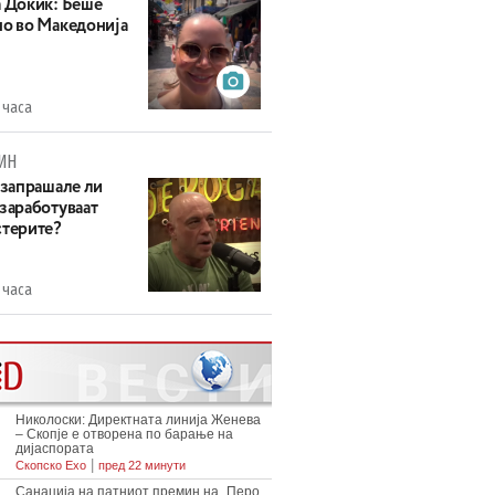
а Докиќ: Беше
но во Македонија
 часа
ИН
 запрашале ли
 заработуваат
стерите?
 часа