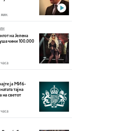
 мин.
ИН
нгот на Јелена
уша чини 100.000
 часа
најте ја МИ6-
натата тајна
 на светот
 часа