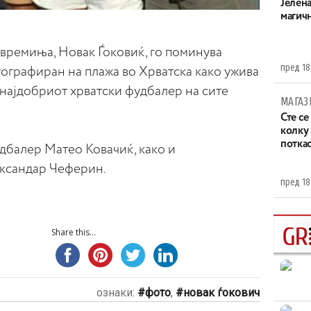
Јелен
магич
 времиња, Новак Ѓоковиќ, го поминува
пред 18
отографиран на плажа во Хрватска како ужива
 најдобриот хрватски фудбалер на сите
МАГАЗ
Сте се
колку
потка
дбалер Матео Ковачиќ, како и
ександар Чеферин.
пред 18
Share this...
ознаки:
фото
,
новак ѓокович