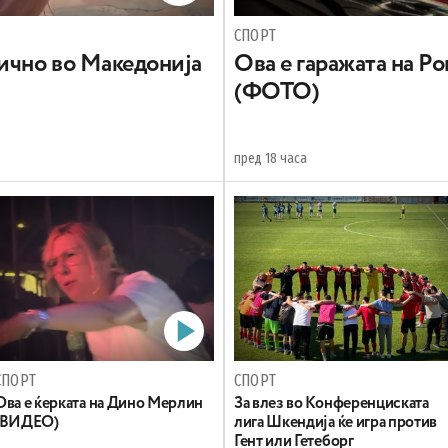
СПОРТ
гично во Македонија
Ова е гаражата на Р
(ФОТО)
пред 18 часа
СПОРТ
СПОРТ
Oва е ќерката на Дино Мерлин
За влез во Конференциската
(ВИДЕО)
лига Шкендија ќе игра против
Гент или Гетеборг