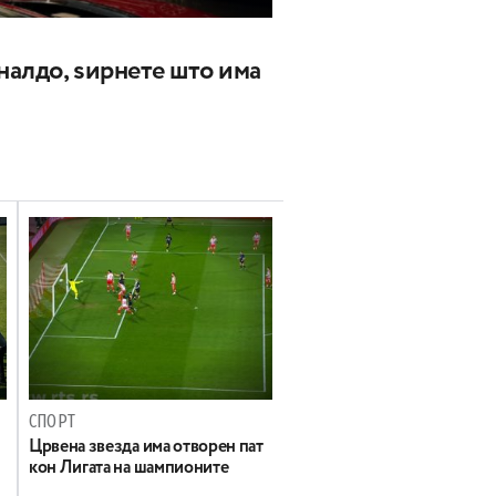
оналдо, ѕирнете што има
СПОРТ
Црвена звезда има отворен пат
кон Лигата на шампионите