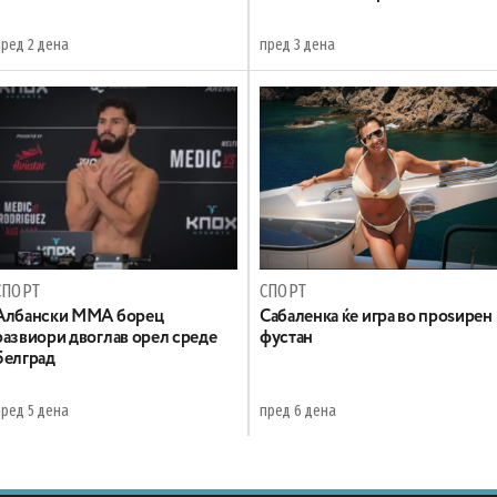
пред 2 дена
пред 3 дена
СПОРТ
СПОРТ
Албански ММА борец
Сабаленка ќе игра во проѕирен
развиори двоглав орел среде
фустан
Белград
пред 5 дена
пред 6 дена