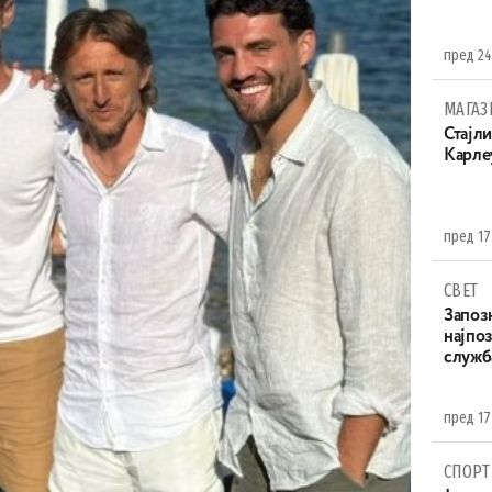
пред 24
МАГАЗ
Стајли
Карле
пред 17
СВЕТ
Запоз
најпоз
служба
пред 17
СПОРТ