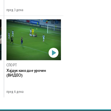
пред 3 дена
СПОРТ
Хајдук како да е урочен
(ВИДЕО)
пред 6 дена