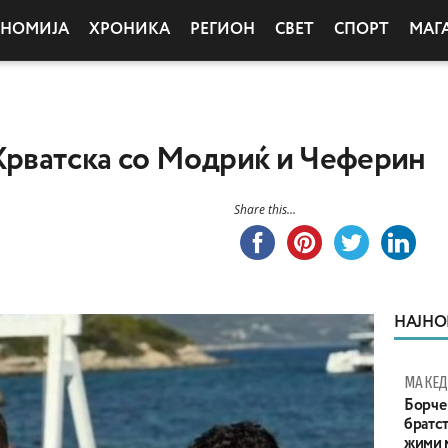
ОНОМИЈА
ХРОНИКА
РЕГИОН
СВЕТ
СПОРТ
МАГ
Хрватска со Модриќ и Чеферин
Share this...
НАЈНО
МАКЕД
Борче 
братст
жими 