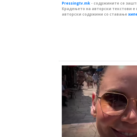
Pressingtv.mk
- содржините се зашти
Крадењето на авторски текстови е 
авторски содржини со ставање
хип