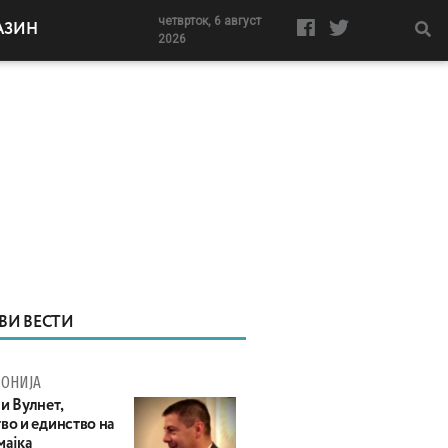
четврток, 6 август
АЗИН
2026
ВИ ВЕСТИ
ОНИЈА
и Вулнет,
во и единство на
мајка