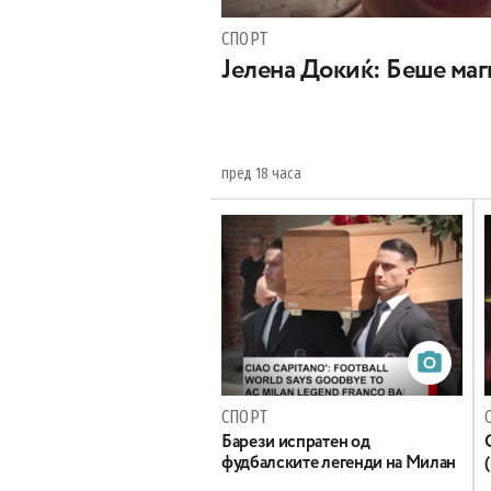
СПОРТ
Јелена Докиќ: Беше ма
пред 18 часа
СПОРТ
Барези испратен од
фудбалските легенди на Милан