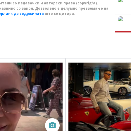
тени со издавачки и авторски права (copyright).
казниво со закон. Дозволено е делумно превземање на
ерлинк до содржината
што се цитира.