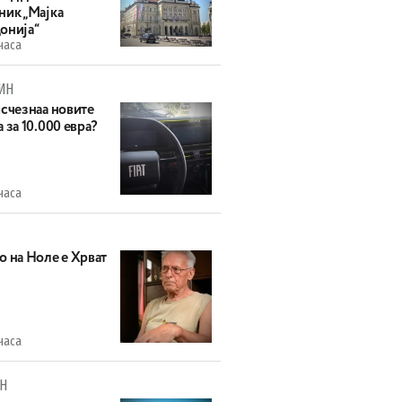
ник „Мајка
онија“
часа
ИН
исчезнаа новите
 за 10.000 евра?
часа
о на Ноле е Хрват
часа
Н