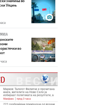
ски знамиња во
ски Улцињ
часа
МИЈА
онските
роми
зорастечки во
нот
 часа