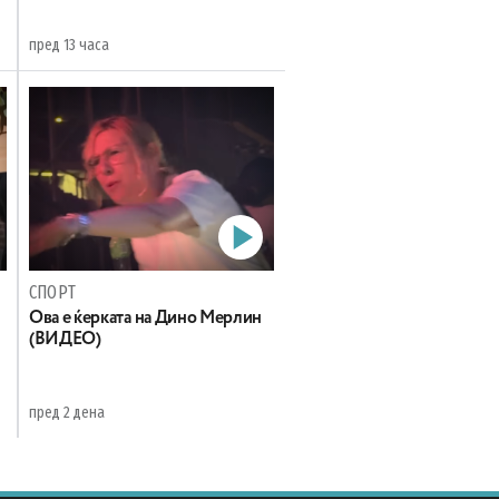
пред 13 часа
СПОРТ
Oва е ќерката на Дино Мерлин
н
(ВИДЕО)
пред 2 дена