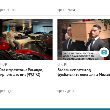
пред 10 часа
пред 11 часа
СПОРТ
СПОРТ
Ова е гаражата на Роналдо,
Барези испратен од
ѕирнете што има (ФОТО)
фудбалските легенди на Мила
ред 1 ден
пред 2 дена