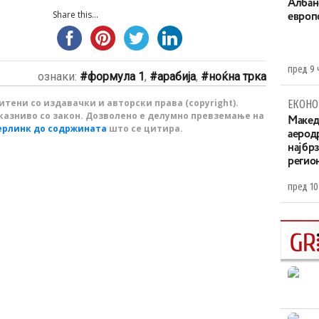
Aлбан
Share this...
европ
пред 9 
ознаки:
формула 1
,
арабија
,
ноќна трка
тени со издавачки и авторски права (copyright).
ЕКОНО
казниво со закон. Дозволено е делумно превземање на
Maкед
ерлинк до содржината
што се цитира.
аерод
најбр
регио
пред 10