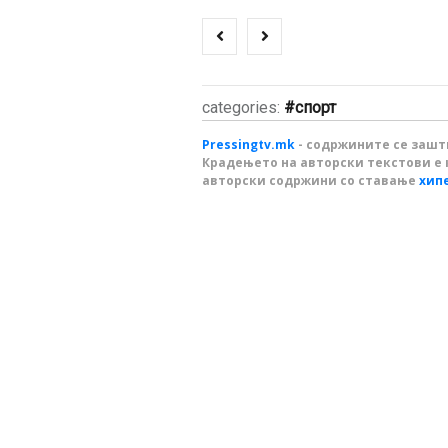
categories:
спорт
Pressingtv.mk
- содржините се зашти
Крадењето на авторски текстови е 
авторски содржини со ставање
хип