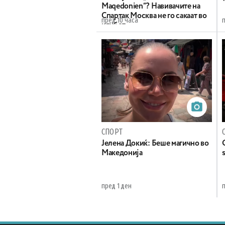
Maqedonien“? Навивачите на
Спартак Москва не го сакаат во
пред 10 часа
клубот
СПОРТ
Јелена Докиќ: Беше магично во
Македонија
пред 1 ден
п