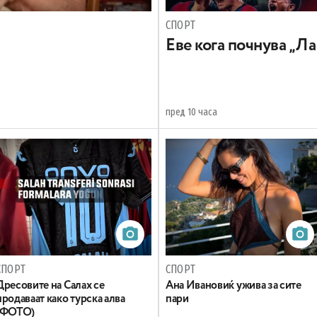
СПОРТ
Еве кога почнува „Ла
пред 10 часа
СПОРТ
СПОРТ
Дресовите на Салах се
Ана Ивановиќ ужива за сите
продаваат како турска алва
пари
(ФОТО)