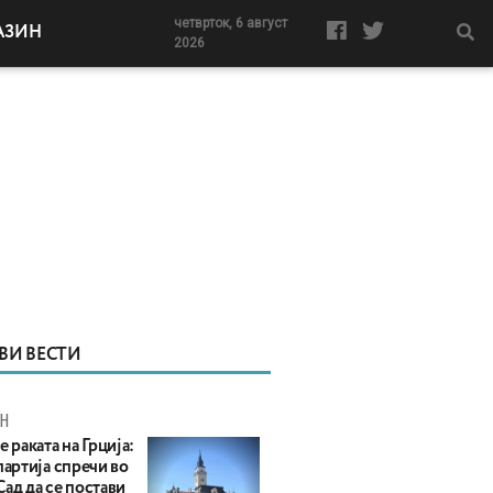
четврток, 6 август
АЗИН
2026
ВИ ВЕСТИ
Н
е раката на Грција:
партија спречи во
ад да се постави