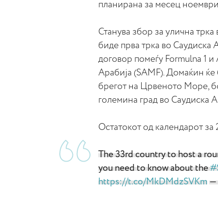
планирана за месец ноември
Станува збор за улична трка 
биде прва трка во Саудиска 
договор помеѓу Formulna 1 и
Арабија (SAMF). Домаќин ќе б
брегот на Црвеното Море, бо
големина град во Саудиска А
Остатокот од календарот за 
The 33rd country to host a ro
you need to know about the
#
https://t.co/MkDMdzSVKm
— 