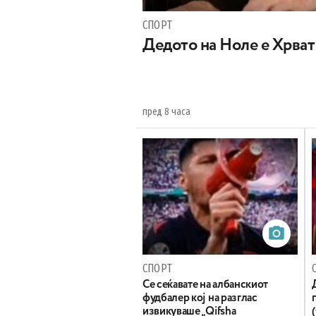
СПОРТ
Дедото на Ноле е Хрват
пред 8 часа
СПОРТ
Се сеќавате на албанскиот
фудбалер кој на разглас
извикуваше „Qifsha