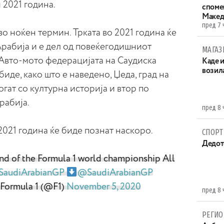
 2021 година.
споме
Макед
пред 7 
во ноќен термин. Трката во 2021 година ќе
Арабија и е дел од повеќегодишниот
МАГАЗ
 Авто-мото федерацијата на Саудиска
Каде 
возила
иде, како што е наведено, Џеда, град на
гат со културна историја и втор по
рабија.
пред 8 
2021 година ќе биде познат наскоро.
СПОРТ
Дедот
und of the Formula 1 world championship
All
SaudiArabianGP
@SaudiArabianGP
Formula 1 (@F1)
November 5, 2020
пред 8 
РЕГИО