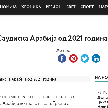
ОНОМИЈА
ХРОНИКА
РЕГИОН
СВЕТ
СПОРТ
МАГ
Саудиска Арабија од 2021 година
Share this...
НАЈНО
РЕГИО
 има уште една нова трка – трката за
Долга 
Грчка 
 Арабија во градот Џеди. Трката е
Нови С