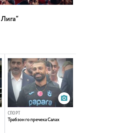
 Лига“
СПОРТ
Трабзон го пречека Салах