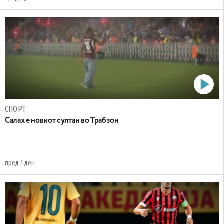
СПОРТ
Салах е новиот султан во Трабзон
пред 1 ден