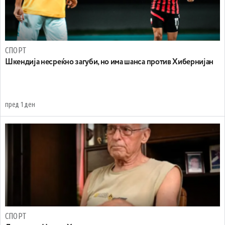
СПОРТ
Шкендија несреќно загуби, но има шанса против Хибернијан
пред 1 ден
СПОРТ