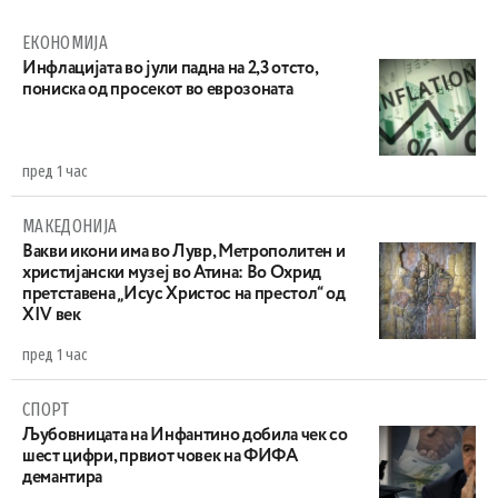
ЕКОНОМИЈА
Инфлацијата во јули падна на 2,3 отсто,
пониска од просекот во еврозоната
пред 1 час
МАКЕДОНИЈА
Вакви икони има во Лувр, Метрополитен и
христијански музеј во Атина: Во Охрид
претставена „Исус Христос на престол“ од
XIV век
пред 1 час
СПОРТ
Љубовницата на Инфантино добила чек со
шест цифри, првиот човек на ФИФА
демантира