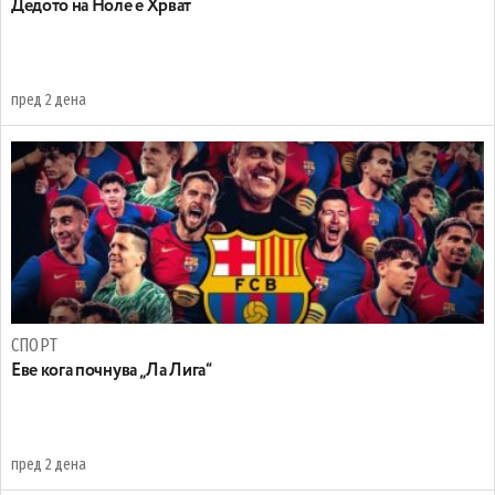
Дедото на Ноле е Хрват
пред 2 дена
СПОРТ
Еве кога почнува „Ла Лига“
пред 2 дена