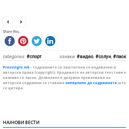
Share this...
categories:
спорт
ознаки:
видео
,
солун
,
паок
Pressingtv.mk
- содржините се заштитени со издавачки и
авторски права (copyright). Крадењето на авторски текстови е
казниво со закон. Дозволено е делумно превземање на
авторски содржини со ставање
хиперлинк до содржината
што
се цитира.
НАЈНОВИ ВЕСТИ