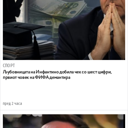
СПОРТ
Љубовницата на Инфантино добила чек со шест цифри,
првиот човек на ФИФА демантира
пред 2 часа