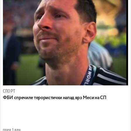
СПОРТ
ФБИ спречиле терористички напад врз Меси на СП
пред 1 ден