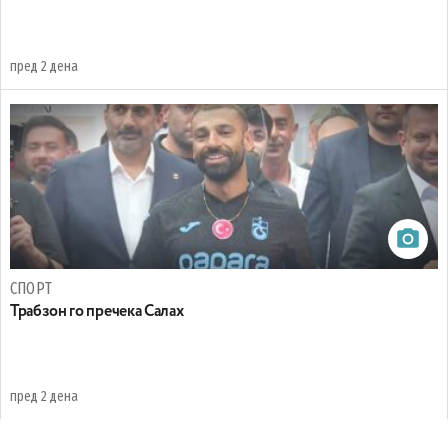
пред 2 дена
СПОРТ
Трабзон го пречека Салах
пред 2 дена