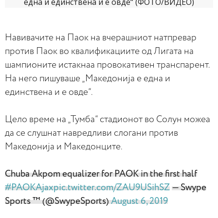
Навивачите на Паок на вчерашниот натпревар
против Паок во квалификациите од Лигата на
шампионите истакнаа провокативен транспарент.
На него пишуваше „Mакедонија е една и
единствена и е овде“.
Цело време на „Тумба“ стадионот во Солун можеа
да се слушнат навредливи слогани против
Македонија и Македонците.
Chuba Akpom equalizer for PAOK in the first half
#PAOKAjax
pic.twitter.com/ZAU9USihSZ
— Swype
Sports ™ (@SwypeSports)
August 6, 2019