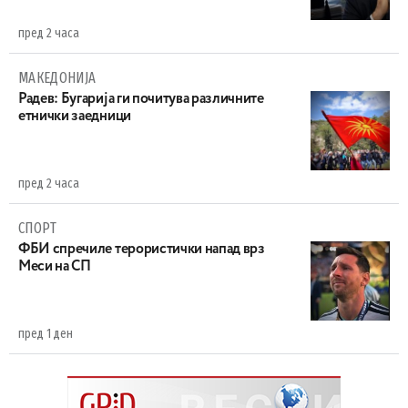
пред 2 часа
МАКЕДОНИЈА
Радев: Бугарија ги почитува различните
етнички заедници
пред 2 часа
СПОРТ
ФБИ спречиле терористички напад врз
Меси на СП
пред 1 ден