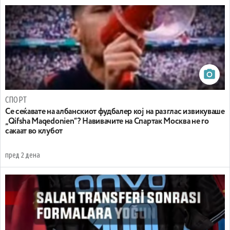
СПОРТ
Се сеќавате на албанскиот фудбалер кој на разглас извикуваше
„Qifsha Maqedonien“? Навивачите на Спартак Москва не го
сакаат во клубот
пред 2 дена