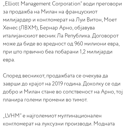
„Elliott Management Corporation“ води преговори
за продажба на Милан на францускиот
милијардер и конгломерат на Луи Витон, Моет
Хенес (ЛВХМ), Бернар Арно, објавува
италијанскиот весник Ла Република. Договорот
може да биде во вредност од 960 милиони евра,
при што првично беа побарани 1,2 милијарди
евра.
Според весникот, продажбата се очекува да
заврши до крајот на 2019 година. Доколку се оди
добро и Милан стане во сопственост на Арно, тој
планира големи промени во тимот.
„LVHM“ е најголемиот мултинационален
конгломерат на луксузни производи. Модната