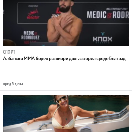
СПОРТ
Албански ММА борец развиори двоглав орел среде Белград
пред 5 дена