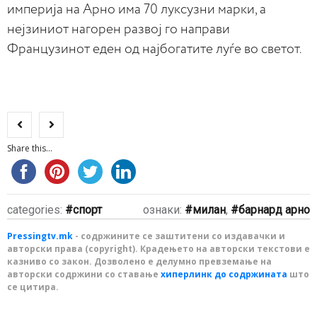
империја на Арно има 70 луксузни марки, а
нејзиниот нагорен развој го направи
Французинот еден од најбогатите луѓе во светот.
Share this...
categories:
спорт
ознаки:
милан
,
барнард арно
Pressingtv.mk
- содржините се заштитени со издавачки и
авторски права (copyright). Крадењето на авторски текстови е
казниво со закон. Дозволено е делумно превземање на
авторски содржини со ставање
хиперлинк до содржината
што
се цитира.