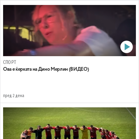
СПОРТ
Oва е ќерката на Дино Мерлин (ВИДЕО)
пред 2 дена