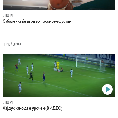
СПОРТ
Сабаленка ќе игра во проѕирен фустан
пред 6 дена
СПОРТ
Хајдук како да е урочен (ВИДЕО)