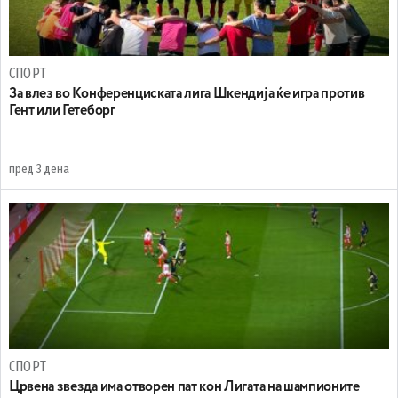
СПОРТ
За влез во Конференциската лига Шкендија ќе игра против
Гент или Гетеборг
пред 3 дена
СПОРТ
Црвена звезда има отворен пат кон Лигата на шампионите