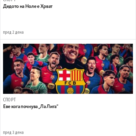
Дедото на Ноле е Хрват
пред 2 дена
СПОРТ
Еве кога почнува „Ла Лига“
пред 3 дена