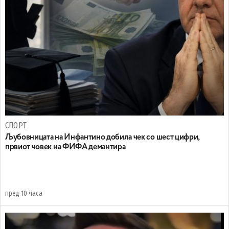
СПОРТ
Љубовницата на Инфантино добила чек со шест цифри,
првиот човек на ФИФА демантира
пред 10 часа