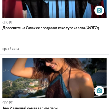
СПОРТ
Дресовите на Салах се продаваат како турска алва (ФОТО)
пред 3 дена
СПОРТ
Ана Ивановиќ ужива за сите пари