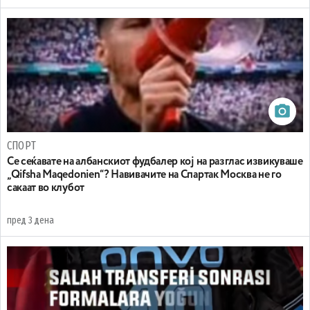
СПОРТ
Се сеќавате на албанскиот фудбалер кој на разглас извикуваше
„Qifsha Maqedonien“? Навивачите на Спартак Москва не го
сакаат во клубот
пред 3 дена