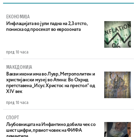
ЕКОНОМИЈА
Инфлацијата во јули падна на 2,3 отсто,
пониска од просекот во еврозоната
пред 10 часа
МАКЕДОНИЈА
Вакви икони има во Лувр, Метрополитен и
христијански музеј во Атина: Во Охрид
претставена „Исус Христос на престол“ од
XIV век
пред 10 часа
СПОРТ
Љубовницата на Инфантино добила чек со
шест цифри, првиот човек на ФИФА
демантира