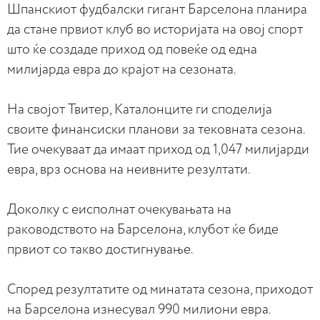
Шпанскиот фудбалски гигант Барселона планира
да стане првиот клуб во историјата на овој спорт
што ќе создаде приход од повеќе од една
милијарда евра до крајот на сезоната.
На својот Твитер, Каталонците ги споделија
своите финансиски планови за тековната сезона.
Тие очекуваат да имаат приход од 1,047 милијарди
евра, врз основа на неивните резултати.
Доколку с еисполнат очекувањата на
раководството на Барселона, клубот ќе биде
првиот со такво достигнување.
Според резултатите од минатата сезона, приходот
на Барселона изнесувал 990 милиони евра.