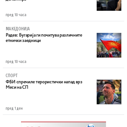
пред 10 часа
МАКЕДОНИЈА
Радев: Бугарија ги почитува различните
етнички заедници
пред 10 часа
СПОРТ
ФБИ спречиле терористички напад врз
Меси на СП
пред 1 ден