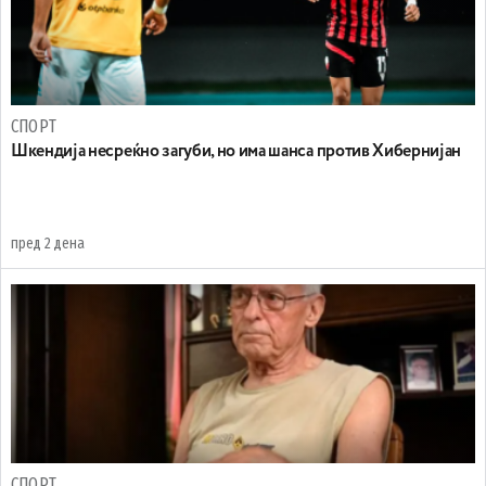
СПОРТ
Шкендија несреќно загуби, но има шанса против Хибернијан
пред 2 дена
СПОРТ