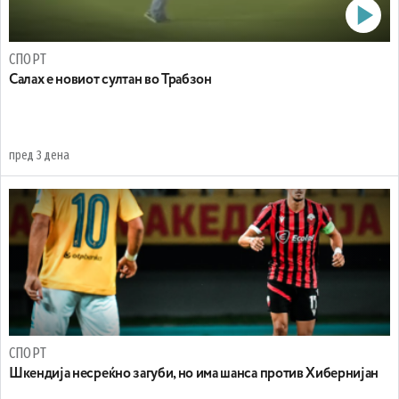
СПОРТ
Салах е новиот султан во Трабзон
пред 3 дена
СПОРТ
Шкендија несреќно загуби, но има шанса против Хибернијан