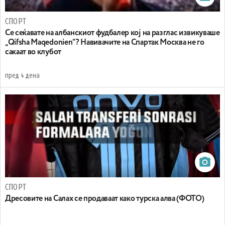
СПОРТ
Се сеќавате на албанскиот фудбалер кој на разглас извикуваше
„Qifsha Maqedonien“? Навивачите на Спартак Москва не го
сакаат во клубот
пред 4 дена
СПОРТ
Дресовите на Салах се продаваат како турска алва (ФОТО)