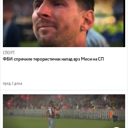
СПОРТ
ФБИ спречиле терористички напад врз Меси на СП
пред 3 дена