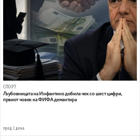
СПОРТ
Љубовницата на Инфантино добила чек со шест цифри,
првиот човек на ФИФА демантира
пред 2 дена