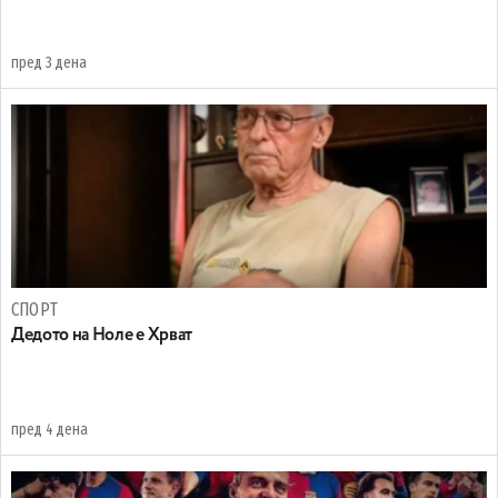
пред 3 дена
СПОРТ
Дедото на Ноле е Хрват
пред 4 дена