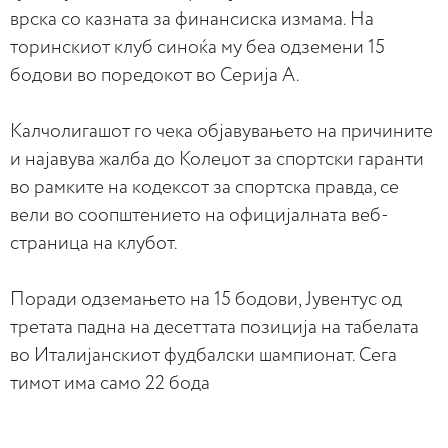
врска со казната за финансиска измама. На
торинскиот клуб синоќа му беа одземени 15
бодови во поредокот во Серија А.
Калчолигашот го чека објавувањето на причините
и најавува жалба до Колеџот за спортски гаранти
во рамките на кодексот за спортска правда, се
вели во соопштението на официјалната веб-
страница на клубот.
Поради одземањето на 15 бодови, Јувентус од
третата падна на десеттата позиција на табелата
во Италијанскиот фудбалски шампионат. Сега
тимот има само 22 бода