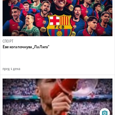
СПОРТ
Еве кога почнува „Ла Лига“
пред 4 дена