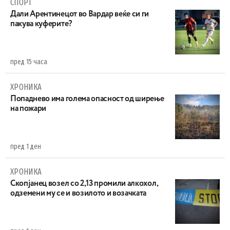
СПОРТ
Дали Арентинецот во Вардар веќе си ги
пакува куферите?
пред 15 часа
ХРОНИКА
Попаднево има голема опасност од ширење
на пожари
пред 1 ден
ХРОНИКА
Скопјанец возел со 2,13 промили алкохол,
одземени му се и возилото и возачката