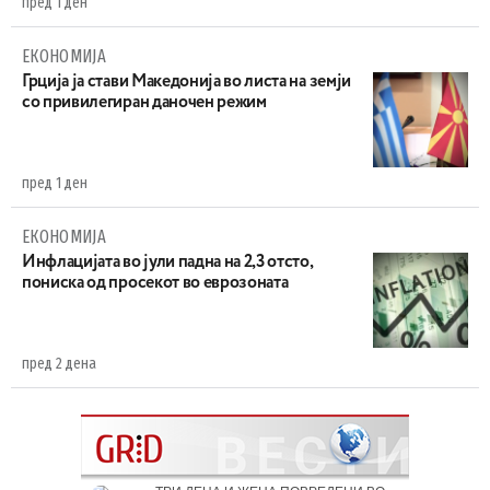
пред 1 ден
ЕКОНОМИЈА
Грција ја стави Македонија во листа на земји
со привилегиран даночен режим
пред 1 ден
ЕКОНОМИЈА
Инфлацијата во јули падна на 2,3 отсто,
пониска од просекот во еврозоната
пред 2 дена