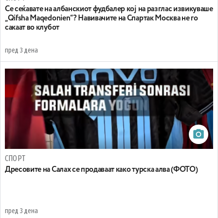
Се сеќавате на албанскиот фудбалер кој на разглас извикуваше
„Qifsha Maqedonien“? Навивачите на Спартак Москва не го
сакаат во клубот
пред 3 дена
СПОРТ
Дресовите на Салах се продаваат како турска алва (ФОТО)
пред 3 дена