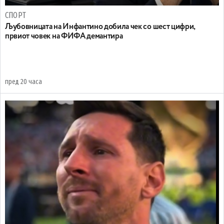
СПОРТ
Љубовницата на Инфантино добила чек со шест цифри,
првиот човек на ФИФА демантира
пред 20 часа