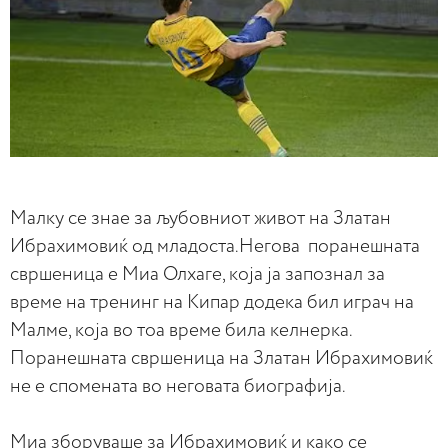
Mалку се знае за љубовниот живот на Златан
Ибрахимовиќ од младоста.Негова поранешната
свршеница е Миа Олхаге, која ја запознал за
време на тренинг на Кипар додека бил играч на
Малме, која во тоа време била келнерка.
Поранешната свршеница на Златан Ибрахимовиќ
не е спомената во неговата биографија.
Миа зборуваше за Ибрахимовиќ и како се