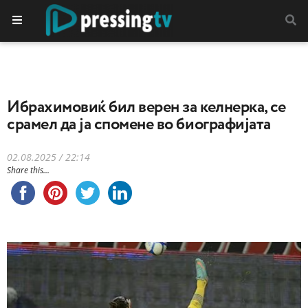
Ибрахимовиќ бил верен за келнерка, се
срамел да ја спомене во биографијата
02.08.2025 / 22:14
Share this...