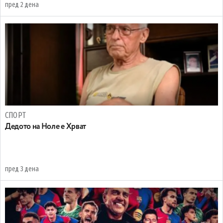
пред 2 дена
СПОРТ
Дедото на Ноле е Хрват
пред 3 дена