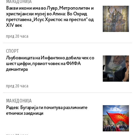
МАКЕДОНИЈА
Вакви икони има во Лувр, Метрополитен и
христијански музеј во Атина: Во Охрид
претставена „Исус Христос на престол“ од
XIV век
пред 20 часа
СПОРТ
Љубовницата на Инфантино добила чек со
шест цифри, првиот човек на ФИФА
демантира
пред 20 часа
МАКЕДОНИЈА
Радев: Бугарија ги почитува различните
етнички заедници