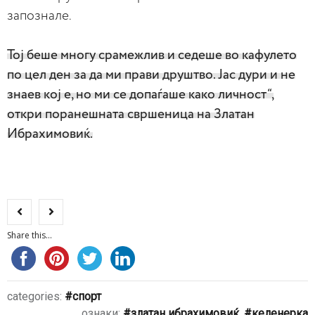
запознале.
Тој беше многу срамежлив и седеше во кафулето
по цел ден за да ми прави друштво. Јас дури и не
знаев кој е, но ми се допаѓаше како личност“,
откри поранешната свршеница на Златан
Ибрахимовиќ.
Share this...
categories:
спорт
ознаки:
златан ибрахимовиќ
,
келенерка