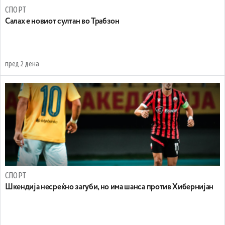
СПОРТ
Салах е новиот султан во Трабзон
пред 2 дена
СПОРТ
Шкендија несреќно загуби, но има шанса против Хибернијан