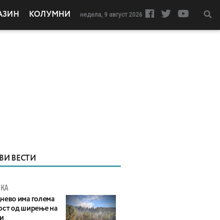
АЗИН
КОЛУМНИ
недела, 9 август 2026
ВИ ВЕСТИ
КА
нево има голема
ост од ширење на
и