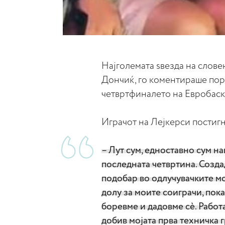
Најголемата ѕвезда на слове
Дончиќ, го коментираше пора
четвртфиналето на Евробаск
Играчот на Лејкерси постигна
– Лут сум, едноставно сум н
последната четвртина. Созда
подобар во одлучувачките м
долу за моите соиграчи, пок
боревме и дадовме сè. Работа
добив мојата прва техничка 