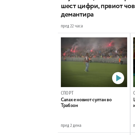
шест цифри, првиот чо
демантира
пред 22 часа
СПОРТ
Салах е новиот султан во
Трабзон
пред 2 дена