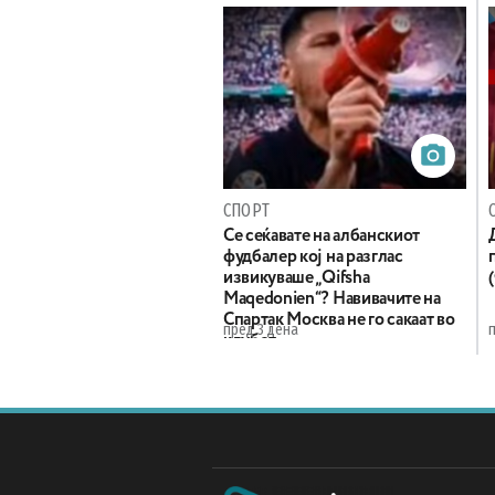
СПОРТ
Се сеќавате на албанскиот
фудбалер кој на разглас
извикуваше „Qifsha
Maqedonien“? Навивачите на
Спартак Москва не го сакаат во
пред 3 дена
клубот