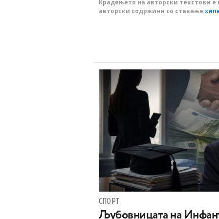
Крадењето на авторски текстови е 
авторски содржини со ставање
хип
СПОРТ
Љубовницата на Инфант