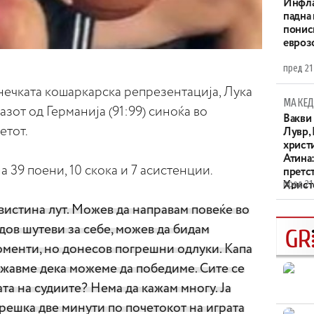
Инфла
падна 
понис
евроз
пред 21
нечката кошаркарска репрезентација, Лука
МАКЕД
зот од Германија (91:99) синоќа во
Вакви
етот.
Лувр,
христи
Атина
 39 поени, 10 скока и 7 асистенции.
претс
пред 21
Христо
XIV в
авистина лут. Можев да направам повеќе во
дов шутеви за себе, можев да бидам
оменти, но донесов погрешни одлуки. Капа
ажавме дека можеме да победиме. Сите се
та на судиите? Нема да кажам многу. Ја
грешка две минути по почетокот на играта