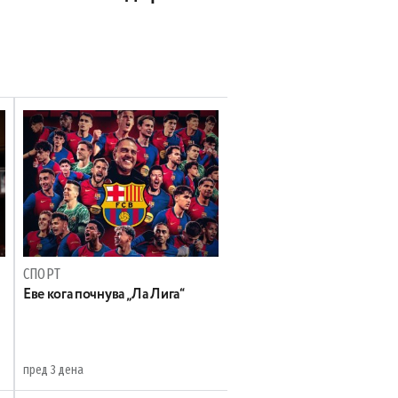
СПОРТ
Еве кога почнува „Ла Лига“
пред 3 дена