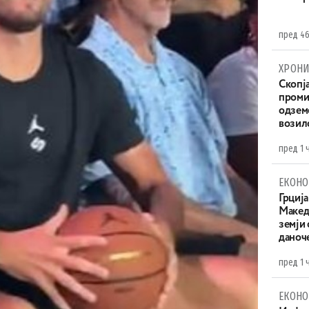
пред 46
ХРОНИ
Скопја
проми
одземе
возило
пред 1 
ЕКОНО
Грција
Македо
земји
даноч
пред 1 
ЕКОНО