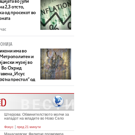
цијата во јули
на 2,3 отсто,
ка од просекот во
оната
 час
ОНИЈА
 икони има во
 Метрополитен и
јански музеј во
: Во Охрид
тавена „Исус
 час
с на престол“ од
ек