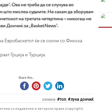
ајде“. Ова не треба да се случува во
м што мислеа судиите. Не сакам да зборувам
очетокот на третата четвртина – никогаш не
ави Дончиќ за „BasketNews“.
а Евробаскетот ќе се соочи со Финска.
аат Грција и Турција.
Share this...
ознаки:
топ
,
лука дончиќ
тени со издавачки и авторски права (copyright).