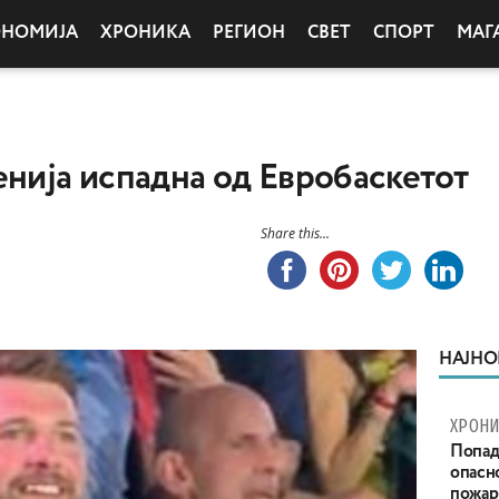
ОНОМИЈА
ХРОНИКА
РЕГИОН
СВЕТ
СПОРТ
МАГ
енија испадна од Евробаскетот
Share this...
НАЈНО
ХРОНИ
Попад
опасн
пожар