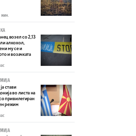
 мин.
КА
нец возел со 2,13
ли алкохол,
ни му се и
то и возачката
час
МИЈА
 ја стави
нија во листа на
 со привилегиран
ен режим
час
МИЈА