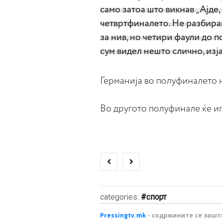
само затоа што викнав „Ајде, 
четвртфиналето. Не разбира
за нив, но четири фаули до п
сум видел нешто слично, изј
Германија во полуфиналето н
Во другото полуфинале ќе игр
categories:
спорт
Pressingtv.mk
- содржините се зашти