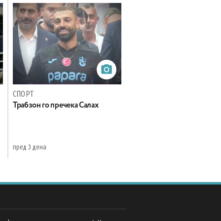
СПОРТ
Трабзон го пречека Салах
пред 3 дена