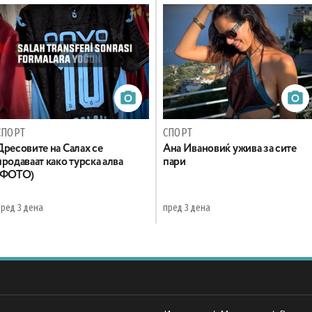
СПОРТ
СПОРТ
Дресовите на Салах се
Ана Ивановиќ ужива за сите
продаваат како турска алва
пари
(ФОТО)
пред 3 дена
пред 3 дена