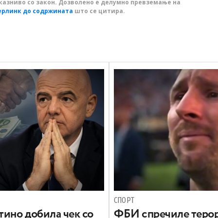
казниво со закон. Дозволено е делумно превземање на
ерлинк до содржината
што се цитира.
СПОРТ
ино добила чек со
ФБИ спречиле терор