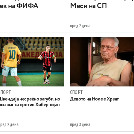
век на ФИФА
Меси на СП
пред 2 дена
СПОРТ
СПОРТ
Шкендија несреќно загуби, но
Дедото на Ноле е Хрват
има шанса против Хибернијан
пред 2 дена
пред 3 дена