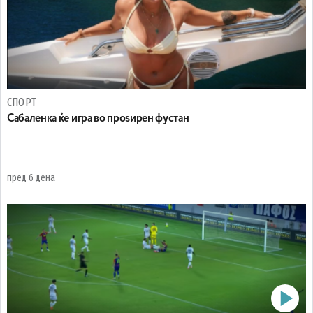
СПОРТ
Сабаленка ќе игра во проѕирен фустан
пред 6 дена