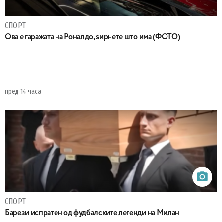
СПОРТ
Ова е гаражата на Роналдо, ѕирнете што има (ФОТО)
пред 14 часа
СПОРТ
Барези испратен од фудбалските легенди на Милан