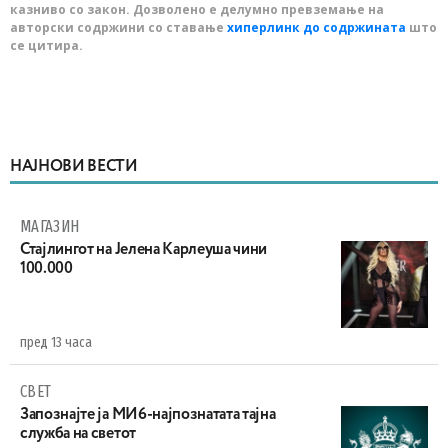
казниво со закон. Дозволено е делумно превземање на
авторски содржини со ставање
хиперлинк до содржината
што
се цитира.
НАЈНОВИ ВЕСТИ
МАГАЗИН
Стајлингот на Јелена Карлеуша чини
100.000
пред 13 часа
СВЕТ
Запознајте ја МИ6-најпознатата тајна
служба на светот