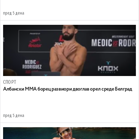
пред 5 дена
СПОРТ
Албански ММА борец развиори двоглав орел среде Белград
пред 5 дена