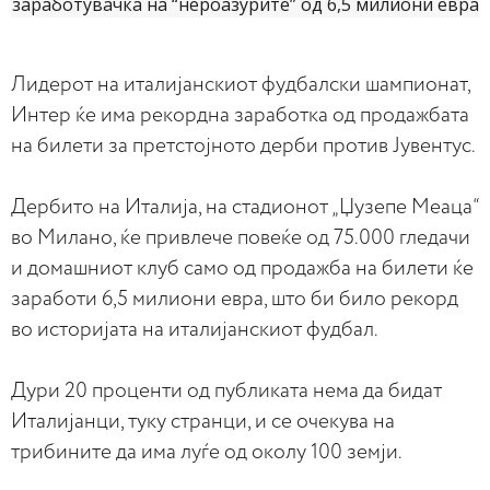
Лидерот на италијанскиот фудбалски шампионат,
Интер ќе има рекордна заработка од продажбата
на билети за претстојното дерби против Јувентус.
Дербито на Италија, на стадионот „Џузепе Меаца“
во Милано, ќе привлече повеќе од 75.000 гледачи
и домашниот клуб само од продажба на билети ќе
заработи 6,5 милиони евра, што би било рекорд
во историјата на италијанскиот фудбал.
Дури 20 проценти од публиката нема да бидат
Италијанци, туку странци, и се очекува на
трибините да има луѓе од околу 100 земји.