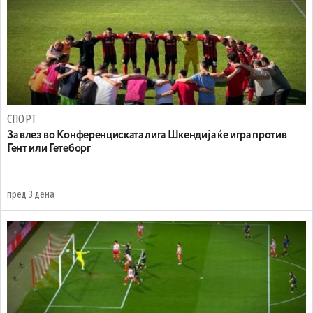
СПОРТ
За влез во Конференциската лига Шкендија ќе игра против
Гент или Гетеборг
пред 3 дена