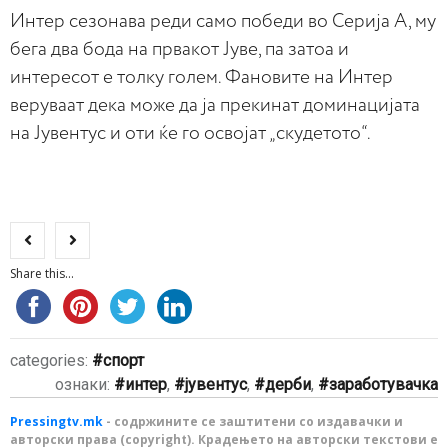
Интер сезонава реди само победи во Серија А, му
бега два бода на првакот Јуве, па затоа и
интересот е толку голем. Фановите на Интер
веруваат дека може да ја прекинат доминацијата
на Јувентус и оти ќе го освојат „скудетото“.
Share this...
categories:
спорт
ознаки:
интер
,
јувентус
,
дерби
,
заработувачка
Pressingtv.mk
- содржините се заштитени со издавачки и
авторски права (copyright). Крадењето на авторски текстови е