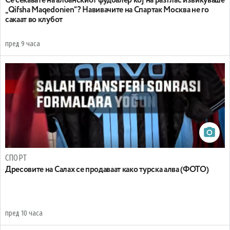
Се сеќавате на албанскиот фудбалер кој на разглас извикуваше
„Qifsha Maqedonien“? Навивачите на Спартак Москва не го
сакаат во клубот
пред 9 часа
СПОРТ
Дресовите на Салах се продаваат како турска алва (ФОТО)
пред 10 часа