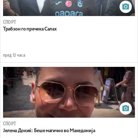
СПОРТ
Трабзон го пречека Салах
пред 12 часа
СПОРТ
Јелена Докиќ: Беше магично во Македонија