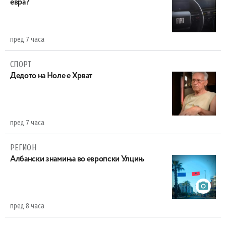
евра?
пред 7 часа
СПОРТ
Дедото на Ноле е Хрват
пред 7 часа
РЕГИОН
Aлбански знамиња во европски Улцињ
пред 8 часа