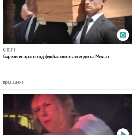
СПОРТ
Барези испратен од фудбалските легенди на Милан
пред 2 дена