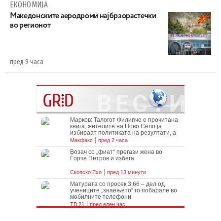
ЕКОНОМИЈА
Maкедонските аеродроми најбрзорастечки
во регионот
пред 9 часа