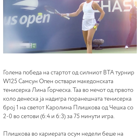
Голема победа на стартот од силниот ВТА турнир
W125 Самсун Опен оствари македонската
тенисерка Лина Ѓорческа. Таа во мечот од првото
коло денеска ја надигра поранешната тенисерка
број 1 на светот Каролина Плишкова од Чешка со
2-0 во сетови (6:4 и 6:3) за 75 минути игра.
Плишкова во кариерата осум недели беше на