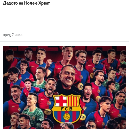
Дедото на Ноле е Хрват
пред 7 часа