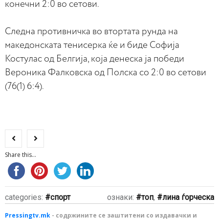
конечни 2:0 во сетови.
Следна противничка во втортата рунда на
македонската тенисерка ќе и биде Софија
Костулас од Белгија, која денеска ја победи
Вероника Фалковска од Полска со 2:0 во сетови
(76(1) 6:4).
Share this...
categories:
спорт
ознаки:
топ
,
лина ѓорческа
Pressingtv.mk
- содржините се заштитени со издавачки и