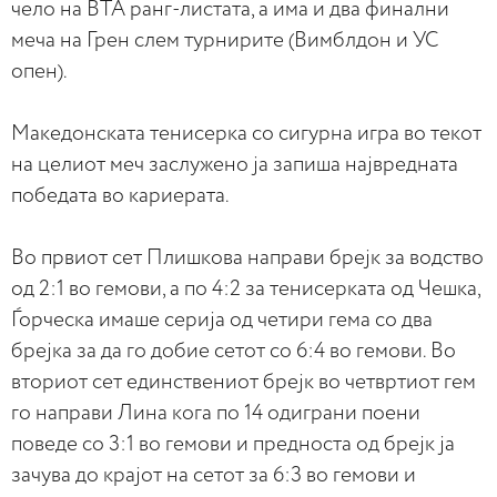
чело на ВТА ранг-листата, а има и два финални
меча на Грен слем турнирите (Вимблдон и УС
опен).
Македонската тенисерка со сигурна игра во текот
на целиот меч заслужено ја запиша највредната
победата во кариерата.
Во првиот сет Плишкова направи брејк за водство
од 2:1 во гемови, а по 4:2 за тенисерката од Чешка,
Ѓорческа имаше серија од четири гема со два
брејка за да го добие сетот со 6:4 во гемови. Во
вториот сет единствениот брејк во четвртиот гем
го направи Лина кога по 14 одиграни поени
поведе со 3:1 во гемови и предноста од брејк ја
зачува до крајот на сетот за 6:3 во гемови и