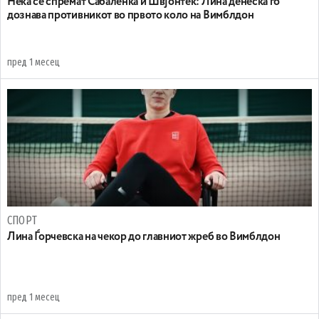
Нека се спремат Сабаленка и Швјонтек: Лина денеска го
дознава противникот во првото коло на Вимблдон
пред 1 месец
СПОРТ
Лина Ѓорчевска на чекор до главниот жреб во Вимблдон
пред 1 месец