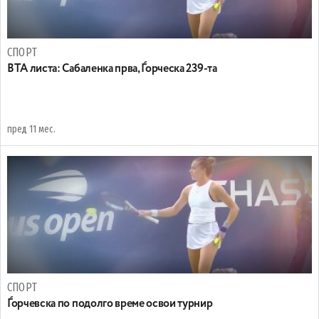
СПОРТ
ВТА листа: Сабаленка прва, Ѓорческа 239-та
пред 11 мес.
СПОРТ
Ѓорчевска по подолго време освои турнир