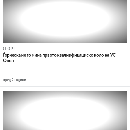
СПОРТ
Ѓорческа не го мина првото квалиифицациско коло на УС
Опен
пред 2 години