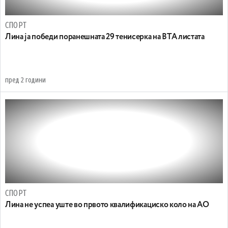
СПОРТ
Лина ја победи поранешната 29 тенисерка на ВТА листата
пред 2 години
СПОРТ
Лина не успеа уште во првото квалификациско коло на АО