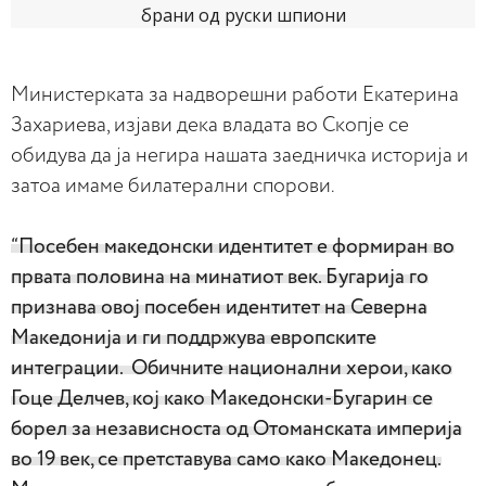
Министерката за надворешни работи Екатерина
Захариева, изјави дека владата во Скопје се
обидува да ја негира нашата заедничка историја и
затоа имаме билатерални спорови.
“Посебен македонски идентитет е формиран во
првата половина на минатиот век. Бугарија го
признава овој посебен идентитет на Северна
Македонија и ги поддржува европските
интеграции. Обичните национални херои, како
Гоце Делчев, кој како Македонски-Бугарин се
борел за независноста од Отоманската империја
во 19 век, се претставува само како Македонец.