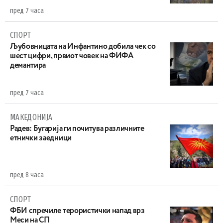
пред 7 часа
СПОРТ
Љубовницата на Инфантино добила чек со
шест цифри, првиот човек на ФИФА
демантира
пред 7 часа
МАКЕДОНИЈА
Радев: Бугарија ги почитува различните
етнички заедници
пред 8 часа
СПОРТ
ФБИ спречиле терористички напад врз
Меси на СП