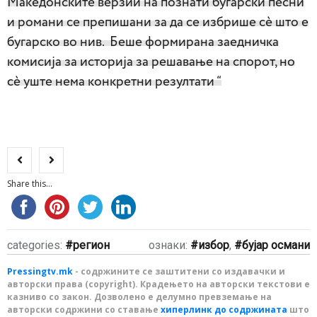
Македонските верзии на познати бугарски песни
и романи се препишани за да се избрише сè што е
бугарско во нив. Беше формирана заедничка
комисија за историја за решавање на спорот, но
сè уште нема конкретни резултати “
Share this...
categories:
регион
ознаки:
избор
,
бујар османи
Pressingtv.mk
- содржините се заштитени со издавачки и
авторски права (copyright). Крадењето на авторски текстови е
казниво со закон. Дозволено е делумно превземање на
авторски содржини со ставање
хиперлинк до содржината
што