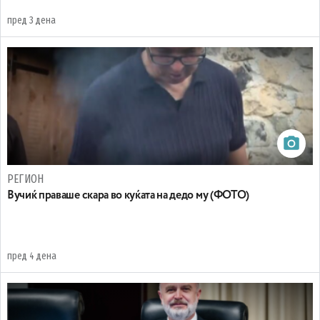
пред 3 дена
РЕГИОН
Вучиќ праваше скара во куќата на дедо му (ФОТО)
пред 4 дена