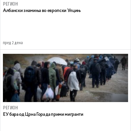
РЕГИОН
Aлбански знамиња во европски Улцињ
пред 2 дена
РЕГИОН
EУ бара од Црна Гора да прими мигранти