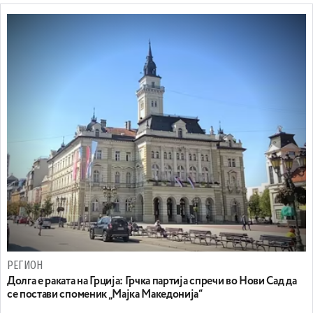
РЕГИОН
Долга е раката на Грција: Грчка партија спречи во Нови Сад да
се постави споменик „Мајка Македонија“