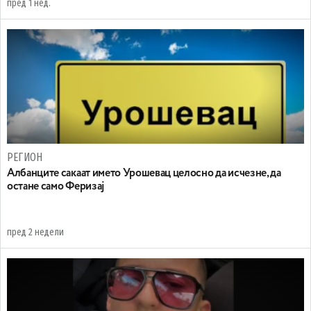
пред 1 нед.
РЕГИОН
Aлбанците сакаат името Урошевац целосно да исчезне, да
остане само Феризај
пред 2 недели