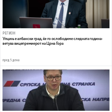
РЕГИОН
Улцињ е албански град, ќе го ослободиме следната година-
ветува вицепремиерот на Црна Гора
пред 5 дена