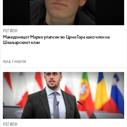
РЕГИОН
Maкедонецот Марко упапсен во Црна Гора како член на
Шкаљарскиот клан
пред 2 недели
РЕГИОН