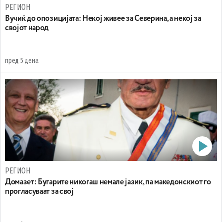
РЕГИОН
Вучиќ до опозицијата: Некој живее за Северина, а некој за
својот народ
пред 5 дена
РЕГИОН
Домазет: Бугарите никогаш немале јазик, па македонскиот го
прогласуваат за свој