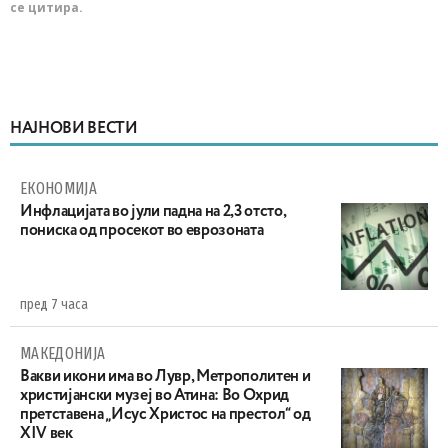
се цитира.
НАЈНОВИ ВЕСТИ
ЕКОНОМИЈА
Инфлацијата во јули падна на 2,3 отсто,
пониска од просекот во еврозоната
пред 7 часа
МАКЕДОНИЈА
Вакви икони има во Лувр, Метрополитен и
христијански музеј во Атина: Во Охрид
претставена „Исус Христос на престол“ од
XIV век