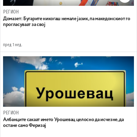
РЕГИОН
Домазет: Бугарите никогаш немале јазик, па македонскиот го
прогласуваат за свој
пред 1 нед.
РЕГИОН
Aлбанците сакаат името Урошевац целосно да исчезне, да
остане само Феризај