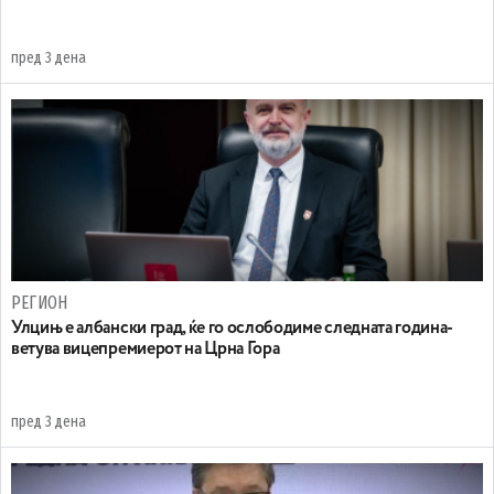
пред 3 дена
РЕГИОН
Улцињ е албански град, ќе го ослободиме следната година-
ветува вицепремиерот на Црна Гора
пред 3 дена