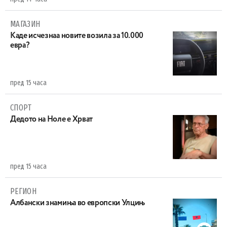
МАГАЗИН
Каде исчезнаа новите возила за 10.000
евра?
пред 15 часа
СПОРТ
Дедото на Ноле е Хрват
пред 15 часа
РЕГИОН
Aлбански знамиња во европски Улцињ