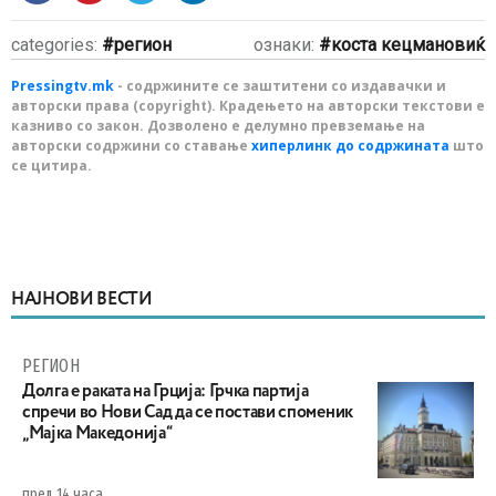
categories:
регион
ознаки:
коста кецмановиќ
Pressingtv.mk
- содржините се заштитени со издавачки и
авторски права (copyright). Крадењето на авторски текстови е
казниво со закон. Дозволено е делумно превземање на
авторски содржини со ставање
хиперлинк до содржината
што
се цитира.
НАЈНОВИ ВЕСТИ
РЕГИОН
Долга е раката на Грција: Грчка партија
спречи во Нови Сад да се постави споменик
„Мајка Македонија“
пред 14 часа