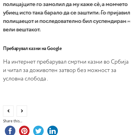
полицајците го замолил да му каже сè, а момчето
убиец исто така барало да се заштити. Го пријавил
полицаецот и последователно бил суспендиран –
вели вештакот.
Пребарувал казни на Google
На интернет пребарувал смртни казни во Србија
и читал за доживотен затвор без можност за
условна слобода .
Share this...