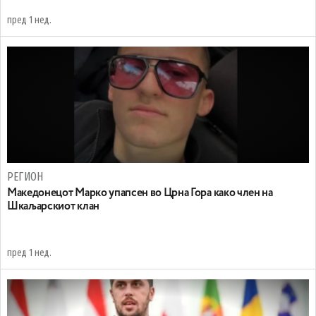
пред 1 нед.
РЕГИОН
Maкедонецот Марко упапсен во Црна Гора како член на
Шкаљарскиот клан
пред 1 нед.