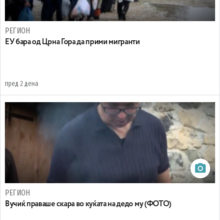
РЕГИОН
EУ бара од Црна Гора да прими мигранти
пред 2 дена
РЕГИОН
Вучиќ праваше скара во куќата на дедо му (ФОТО)