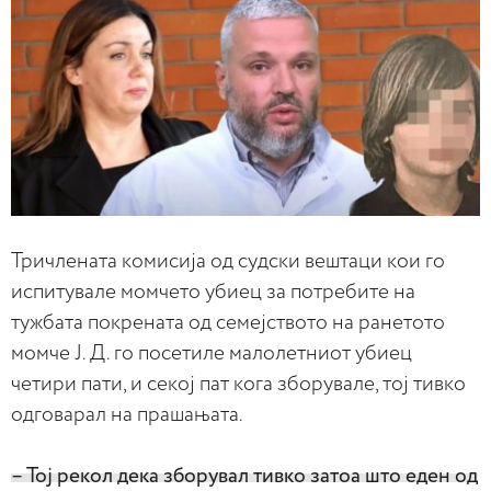
Тричлената комисија од судски вештаци кои го
испитувале момчето убиец за потребите на
тужбата покрената од семејството на ранетото
момче Ј. Д. го посетиле малолетниот убиец
четири пати, и секој пат кога зборувале, тој тивко
одговарал на прашањата.
– Тој рекол дека зборувал тивко затоа што еден од