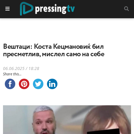
Вештаци: Koста Кецмановиќ бил
пресметлив, мислел само на себе
06.06.2025 / 18:28
Share this...