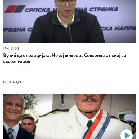
РЕГИОН
Вучиќ до опозицијата: Некој живее за Северина, а некој за
својот народ
пред 4 дена