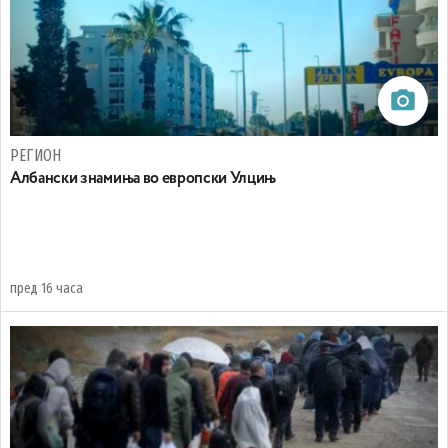
РЕГИОН
Aлбански знамиња во европски Улцињ
пред 16 часа