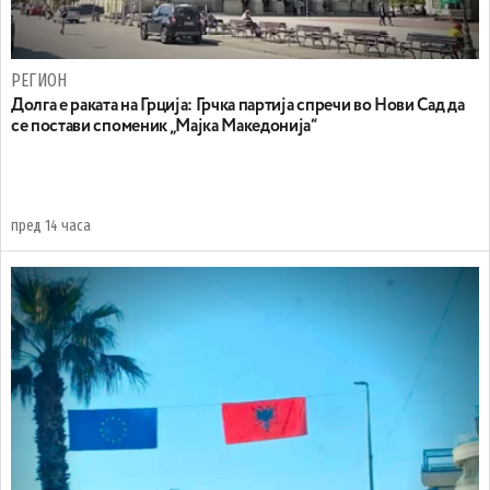
РЕГИОН
Долга е раката на Грција: Грчка партија спречи во Нови Сад да
се постави споменик „Мајка Македонија“
пред 14 часа