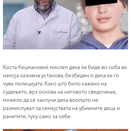
Koста Кецмановиќ мислел дека ќе биде во соба во
некоја казнена установа, безбеден о дека ќе го
чува полицијата. Како што било кажано на
судењето, врз основа на неговото сведочење,
можело да се заклучи дека воопшто не
размислувал за семејствата на убиените деца и
ранетите, туку само за себе.