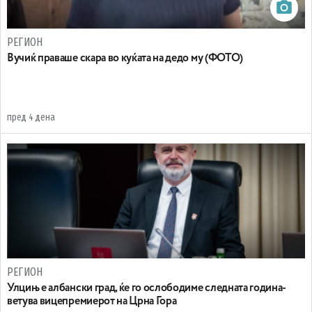
РЕГИОН
Вучиќ праваше скара во куќата на дедо му (ФОТО)
пред 4 дена
РЕГИОН
Улцињ е албански град, ќе го ослободиме следната година-
ветува вицепремиерот на Црна Гора