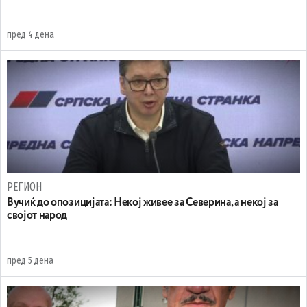
пред 4 дена
РЕГИОН
Вучиќ до опозицијата: Некој живее за Северина, а некој за
својот народ
пред 5 дена