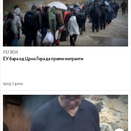
РЕГИОН
EУ бара од Црна Гора да прими мигранти
пред 3 дена