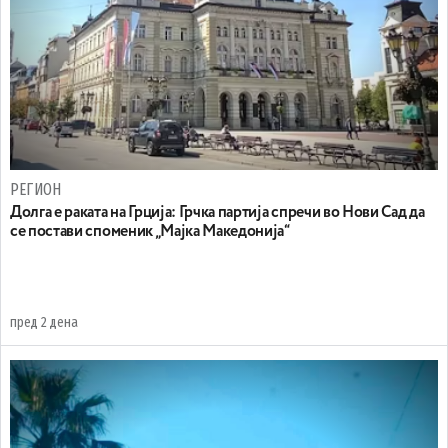
РЕГИОН
Долга е раката на Грција: Грчка партија спречи во Нови Сад да
се постави споменик „Мајка Македонија“
пред 2 дена