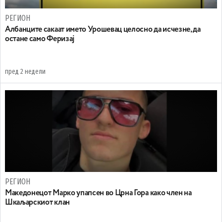
РЕГИОН
Aлбанците сакаат името Урошевац целосно да исчезне, да
остане само Феризај
пред 2 недели
РЕГИОН
Maкедонецот Марко упапсен во Црна Гора како член на
Шкаљарскиот клан