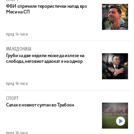
ФБИ спречиле терористички напад врз
Меси на СП
пред 14 часа
МАКЕДОНИЈА
Груби за две недели може да излезе на
слобода, неговиот адвокат е на одмор
пред 16 часа
СПОРТ
Салах е новиот султан во Трабзон
пред 16 часа