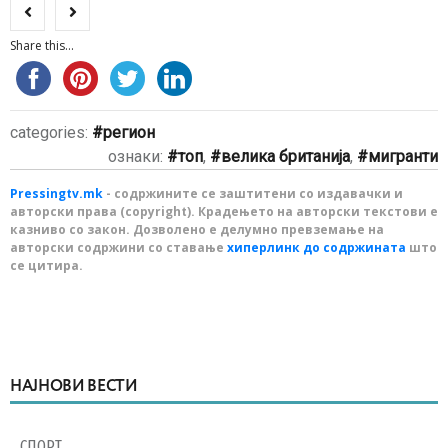
Share this...
categories:
регион
ознаки:
топ
,
велика британија
,
мигранти
Pressingtv.mk
- содржините се заштитени со издавачки и
авторски права (copyright). Крадењето на авторски текстови е
казниво со закон. Дозволено е делумно превземање на
авторски содржини со ставање
хиперлинк до содржината
што
се цитира.
НАЈНОВИ ВЕСТИ
СПОРТ