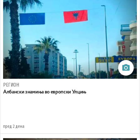
РЕГИОН
Aлбански знамиња во европски Улцињ
пред 2 дена