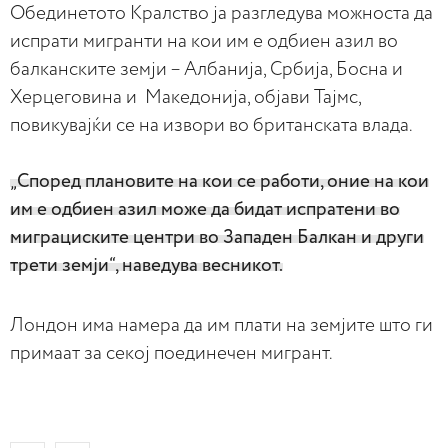
Обединетото Кралство ја разгледува можноста да
испрати мигранти на кои им е одбиен азил во
балканските земји – Албанија, Србија, Босна и
Херцеговина и Македонија, објави Тајмс,
повикувајќи се на извори во британската влада.
„Според плановите на кои се работи, оние на кои
им е одбиен азил може да бидат испратени во
миграциските центри во Западен Балкан и други
трети земји“, наведува весникот.
Лондон има намера да им плати на земјите што ги
примаат за секој поединечен мигрант.