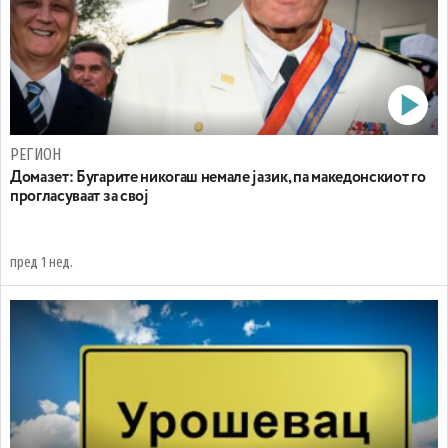
РЕГИОН
Домазет: Бугарите никогаш немале јазик, па македонскиот го
прогласуваат за свој
пред 1 нед.