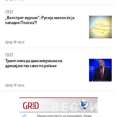
СВЕТ
„Волстрит журнал“: Русија наесен ќе ја
нападне Полска?!
пред 18 часа
СВЕТ
Трамп нема да дава американски
државјанства само по раѓање
пред 19 часа