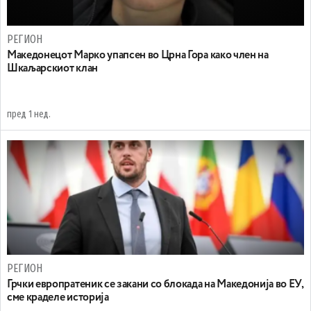
РЕГИОН
Maкедонецот Марко упапсен во Црна Гора како член на
Шкаљарскиот клан
пред 1 нед.
РЕГИОН
Грчки европратеник се закани со блокада на Македонија во ЕУ,
сме краделе историја