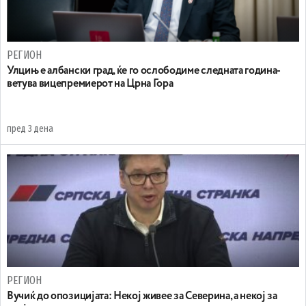
РЕГИОН
Улцињ е албански град, ќе го ослободиме следната година-
ветува вицепремиерот на Црна Гора
пред 3 дена
РЕГИОН
Вучиќ до опозицијата: Некој живее за Северина, а некој за