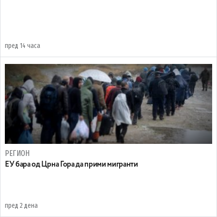
пред 14 часа
РЕГИОН
EУ бара од Црна Гора да прими мигранти
пред 2 дена