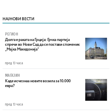
НАЈНОВИ ВЕСТИ
РЕГИОН
Долга е раката на Грција: Грчка партија
спречи во Нови Сад да се постави споменик
„Мајка Македонија“
пред 13 часа
МАГАЗИН
Каде исчезнаа новите возила за 10.000
евра?
пред 13 часа