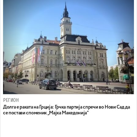
РЕГИОН
Долга е раката на Грција: Грчка партија спречи во Нови Сад да
се постави споменик „Мајка Македонија“