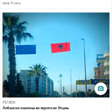
пред 13 часа
РЕГИОН
Aлбански знамиња во европски Улцињ