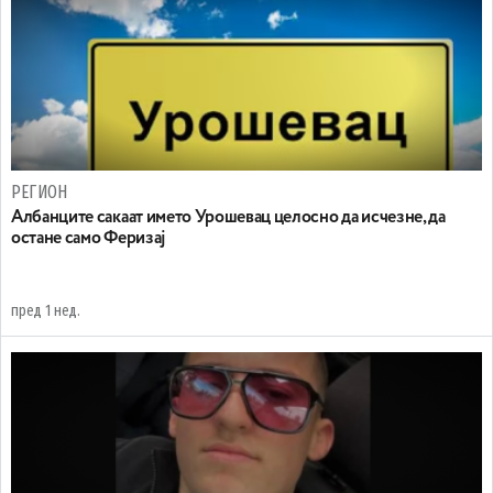
РЕГИОН
Aлбанците сакаат името Урошевац целосно да исчезне, да
остане само Феризај
пред 1 нед.