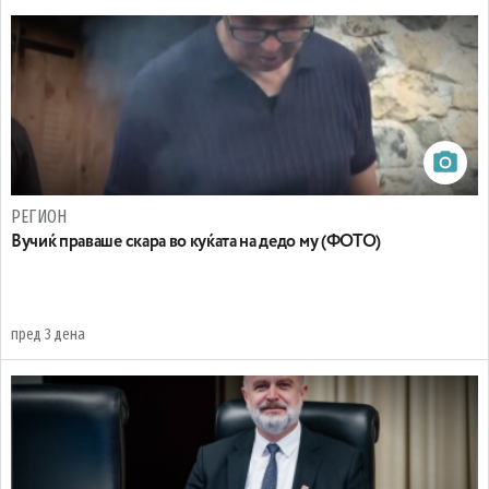
РЕГИОН
Вучиќ праваше скара во куќата на дедо му (ФОТО)
пред 3 дена