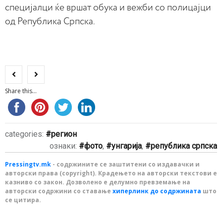
специјалци ќе вршат обука и вежби со полицајци
од Република Српска.
Share this...
categories:
регион
ознаки:
фото
,
унгарија
,
република српска
Pressingtv.mk
- содржините се заштитени со издавачки и
авторски права (copyright). Крадењето на авторски текстови е
казниво со закон. Дозволено е делумно превземање на
авторски содржини со ставање
хиперлинк до содржината
што
се цитира.