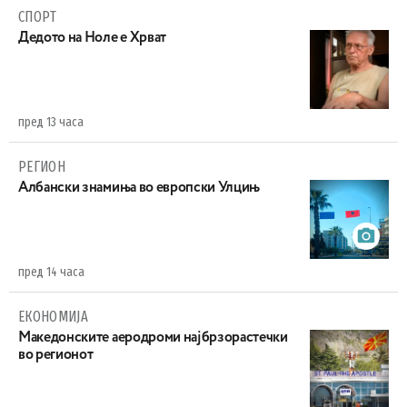
СПОРТ
Дедото на Ноле е Хрват
пред 13 часа
РЕГИОН
Aлбански знамиња во европски Улцињ
пред 14 часа
ЕКОНОМИЈА
Maкедонските аеродроми најбрзорастечки
во регионот