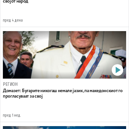
својот народ
пред 4 дена
РЕГИОН
Домазет: Бугарите никогаш немале јазик, па македонскиот го
прогласуваат за свој
пред 1 нед.