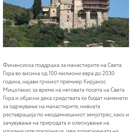
Финансиска поддршка за манастирите на Света
Гора во висина од 100 милиони евра до 2030
година, најави грчкиот премиер Кирјакос
Мицотакис за време на неговата посета на Света
Гора и објасни дека средствата ќе бидат наменети
за одржување на манастирите, нивната
реставрација по неодамнешниот земјотрес, како и
зачувување на природата и олеснување на
илјадниците поклоници, јави дописничката на