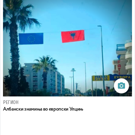
РЕГИОН
Aлбански знамиња во европски Улцињ