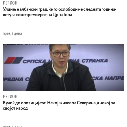
РЕГИОН
Улцињ е албански град, ќе го ослободиме следната година-
ветува вицепремиерот на Црна Гора
пред 3 дена
РЕГИОН
Вучиќ до опозицијата: Некој живее за Северина, а некој за
својот народ