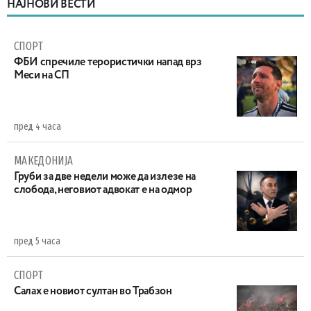
НАЈНОВИ ВЕСТИ
СПОРТ
ФБИ спречиле терористички напад врз
Меси на СП
пред 4 часа
МАКЕДОНИЈА
Груби за две недели може да излезе на
слобода, неговиот адвокат е на одмор
пред 5 часа
СПОРТ
Салах е новиот султан во Трабзон