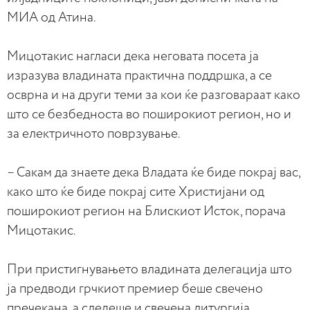
МИА од Атина.
Мицотакис нагласи дека неговата посета ја
изразува владината практична поддршка, а се
осврна и на други теми за кои ќе разговараат како
што се безбедноста во поширокиот регион, но и
за електричното поврзување.
– Сакам да знаете дека Владата ќе биде покрај вас,
како што ќе биде покрај сите Христијани од
поширокиот регион на Блискиот Исток, порача
Мицотакис.
При пристигнувањето владината делегација што
ја предводи грчкиот премиер беше свечено
пречекана, а следеше и свечена литургија