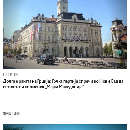
РЕГИОН
Долга е раката на Грција: Грчка партија спречи во Нови Сад да
се постави споменик „Мајка Македонија“
пред 1 ден