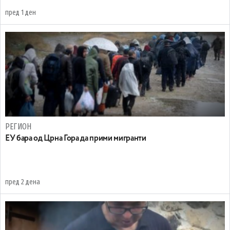
пред 1 ден
РЕГИОН
EУ бара од Црна Гора да прими мигранти
пред 2 дена