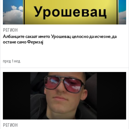
РЕГИОН
Aлбанците сакаат името Урошевац целосно да исчезне, да
остане само Феризај
пред 1 нед.
РЕГИОН