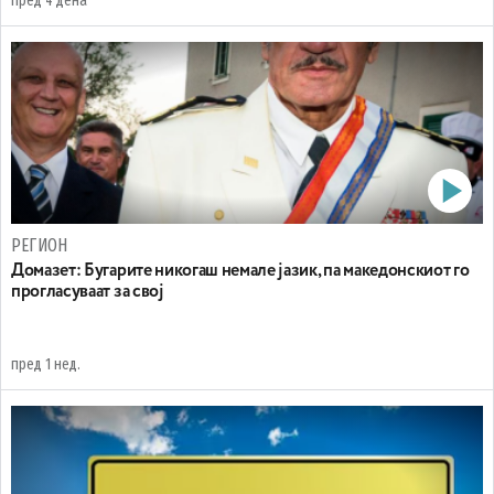
пред 4 дена
РЕГИОН
Домазет: Бугарите никогаш немале јазик, па македонскиот го
прогласуваат за свој
пред 1 нед.