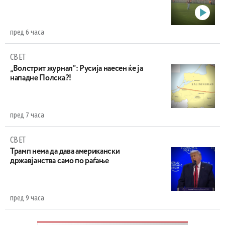
пред 6 часа
СВЕТ
„Волстрит журнал“: Русија наесен ќе ја
нападне Полска?!
пред 7 часа
СВЕТ
Трамп нема да дава американски
државјанства само по раѓање
пред 9 часа