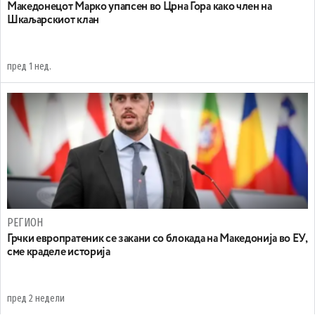
Maкедонецот Марко упапсен во Црна Гора како член на
Шкаљарскиот клан
пред 1 нед.
РЕГИОН
Грчки европратеник се закани со блокада на Македонија во ЕУ,
сме краделе историја
пред 2 недели