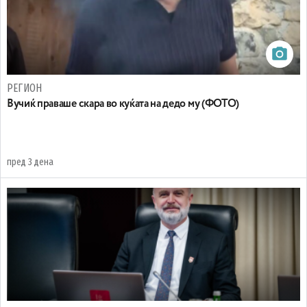
РЕГИОН
Вучиќ праваше скара во куќата на дедо му (ФОТО)
пред 3 дена