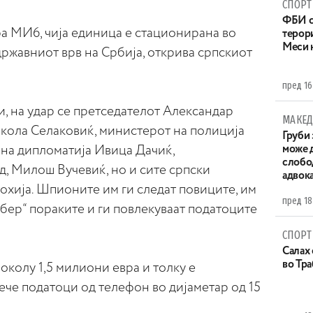
СПОРТ
ФБИ с
ба МИ6, чија единица е стационирана во
терор
Меси 
државниот врв на Србија, oткрива српскиот
пред 16
 на удар се претседателот Александар
МАКЕД
икола Селаковиќ, министерот на полиција
Груби 
на дипломатија Ивица Дачиќ,
може д
слобо
д, Милош Вучевиќ, но и сите српски
адвока
охија. Шпионите им ги следат повиците, им
пред 18
ибер“ пораките и ги повлекуваат податоците
СПОРТ
Салах 
во Тр
колу 1,5 милиони евра и толку е
че податоци од телефон во дијаметар од 15