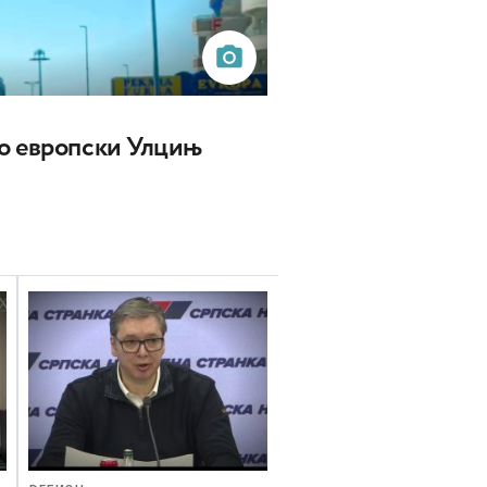
о европски Улцињ