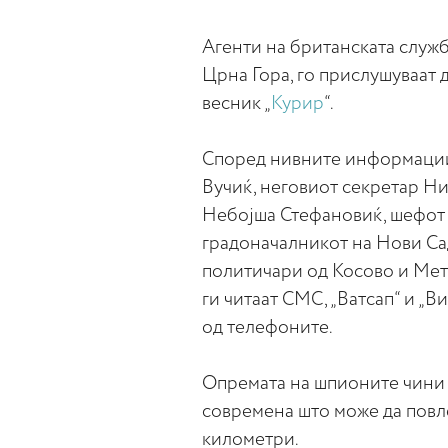
Агенти на британската служ
Црна Гора, го прислушуваат 
весник „
Курир
“.
Според нивните информации,
Вучиќ, неговиот секретар Н
Небојша Стефановиќ, шефот 
градоначалникот на Нови Са
политичари од Косово и Мет
ги читаат СМС, „Ватсап“ и „В
од телефоните.
Опремата на шпионите чини о
современа што може да повле
километри.