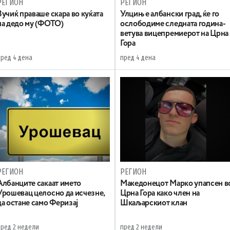
РЕГИОН
РЕГИОН
Вучиќ праваше скара во куќата
Улцињ е албански град, ќе го
на дедо му (ФОТО)
ослободиме следната година-
ветува вицепремиерот на Црна
Гора
пред 4 дена
пред 4 дена
РЕГИОН
РЕГИОН
Aлбанците сакаат името
Maкедонецот Марко упапсен в
Урошевац целосно да исчезне,
Црна Гора како член на
да остане само Феризај
Шкаљарскиот клан
пред 2 недели
пред 2 недели