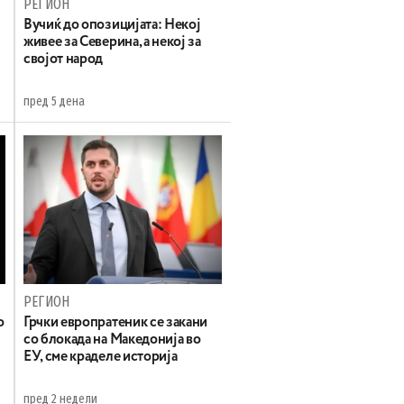
РЕГИОН
Вучиќ до опозицијата: Некој
живее за Северина, а некој за
својот народ
пред 5 дена
РЕГИОН
о
Грчки европратеник се закани
со блокада на Македонија во
ЕУ, сме краделе историја
пред 2 недели