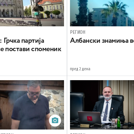
РЕГИОН
: Грчка партија
Aлбански знамиња в
се постави споменик
пред 2 дена