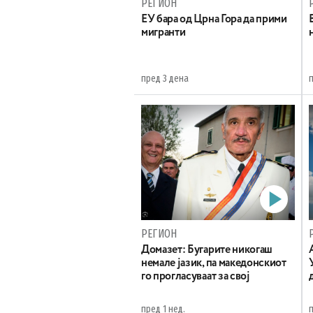
РЕГИОН
EУ бара од Црна Гора да прими
мигранти
пред 3 дена
РЕГИОН
Домазет: Бугарите никогаш
немале јазик, па македонскиот
го прогласуваат за свој
пред 1 нед.