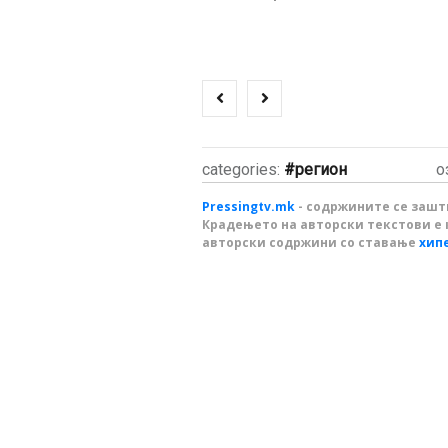
categories:
регион
о
Pressingtv.mk
- содржините се зашти
Крадењето на авторски текстови е 
авторски содржини со ставање
хип