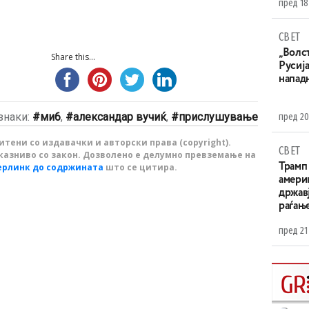
пред 18
СВЕТ
„Волс
Share this...
Русија
напад
знаки:
ми6
,
александар вучиќ
,
прислушување
пред 20
тени со издавачки и авторски права (copyright).
СВЕТ
казниво со закон. Дозволено е делумно превземање на
ерлинк до содржината
што се цитира.
Трамп 
амери
државј
раѓањ
пред 21