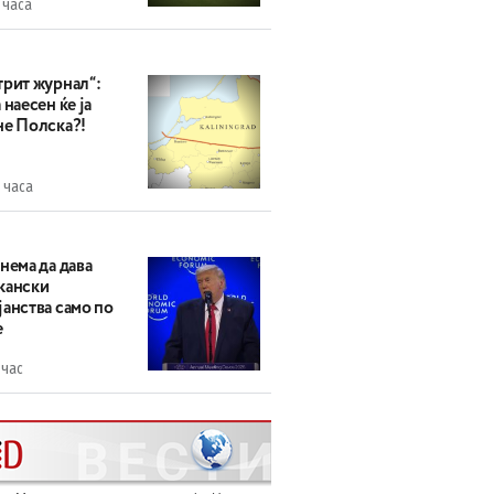
 часа
трит журнал“:
 наесен ќе ја
не Полска?!
 часа
нема да дава
кански
анства само по
е
 час