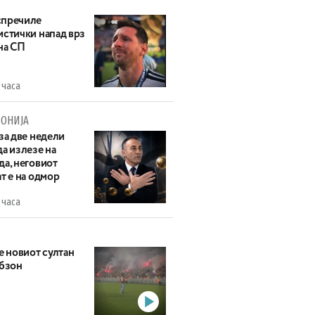
пречиле
истички напад врз
на СП
 часа
ОНИЈА
за две недели
а излезе на
да, неговиот
т е на одмор
 часа
е новиот султан
абзон