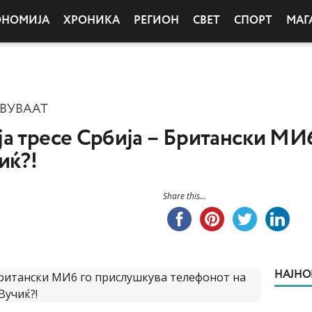
ОНОМИЈА
ХРОНИКА
РЕГИОН
СВЕТ
СПОРТ
МАГ
ВУВААТ
а тресе Србија – Британски МИ
иќ?!
Share this...
НАЈНО