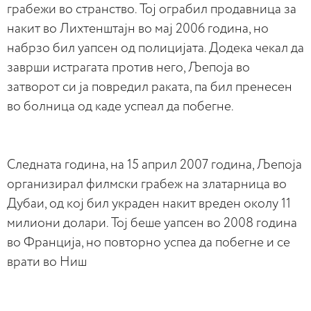
грабежи во странство. Тој ограбил продавница за
накит во Лихтенштајн во мај 2006 година, но
набрзо бил уапсен од полицијата. Додека чекал да
заврши истрагата против него, Љепоја во
затворот си ја повредил раката, па бил пренесен
во болница од каде успеал да побегне.
Следната година, на 15 април 2007 година, Љепоја
организирал филмски грабеж на златарница во
Дубаи, од кој бил украден накит вреден околу 11
милиони долари. Тој беше уапсен во 2008 година
во Франција, но повторно успеа да побегне и се
врати во Ниш