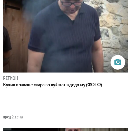
РЕГИОН
Вучиќ праваше скара во куќата на дедо му (ФОТО)
пред 2 дена