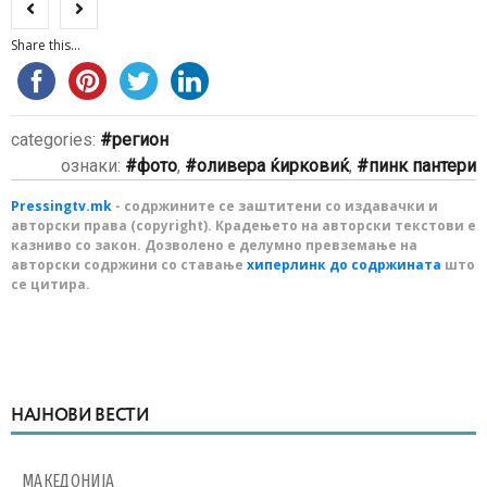
Share this...
categories:
регион
ознаки:
фото
,
оливера ќирковиќ
,
пинк пантери
Pressingtv.mk
- содржините се заштитени со издавачки и
авторски права (copyright). Крадењето на авторски текстови е
казниво со закон. Дозволено е делумно превземање на
авторски содржини со ставање
хиперлинк до содржината
што
се цитира.
НАЈНОВИ ВЕСТИ
МАКЕДОНИЈА