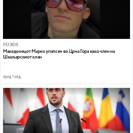
РЕГИОН
Maкедонецот Марко упапсен во Црна Гора како член на
Шкаљарскиот клан
пред 1 нед.