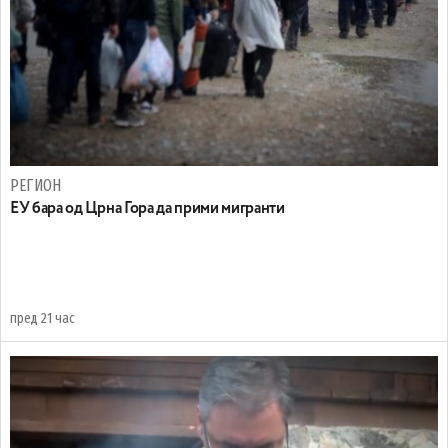
РЕГИОН
EУ бара од Црна Гора да прими мигранти
пред 21 час