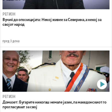
РЕГИОН
Вучиќ до опозицијата: Некој живее за Северина, а некој за
својот народ
пред 3 дена
РЕГИОН
Домазет: Бугарите никогаш немале јазик, па македонскиот го
прогласуваат за свој