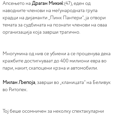
Апсењето на
Драган Микиќ
(47), еден од
наводните членови на меѓународната група
крадци на дијаманти „Пинк Пантери“, ја отвори
темата за судбината на познати членови на оваа
организација која заврши трагично.
Многумина од нив се убиени а се проценува дека
кражбите достигнуваат до 400 милиони евра во
пари, накит, скапоцени крзна и автомобили.
Милан Љепоја
, заврши во „кланицата“ на Беливук
во Ритопек.
Toj беше осомничен за неколку спектакуларни