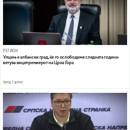
РЕГИОН
Улцињ е албански град, ќе го ослободиме следната година-
ветува вицепремиерот на Црна Гора
пред 2 дена