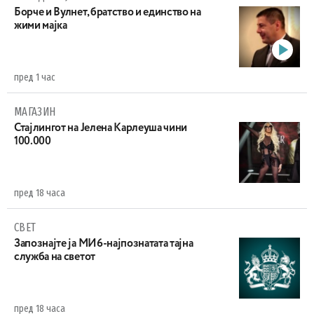
Борче и Вулнет, братство и единство на
жими мајка
пред 1 час
МАГАЗИН
Стајлингот на Јелена Карлеуша чини
100.000
пред 18 часа
СВЕТ
Запознајте ја МИ6-најпознатата тајна
служба на светот
пред 18 часа