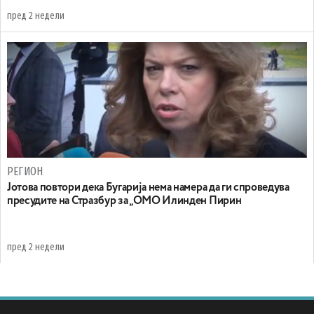
пред 2 недели
РЕГИОН
Јотова повтори дека Бугарија нема намера да ги спроведува
пресудите на Стразбур за „ОМО Илинден Пирин
пред 2 недели