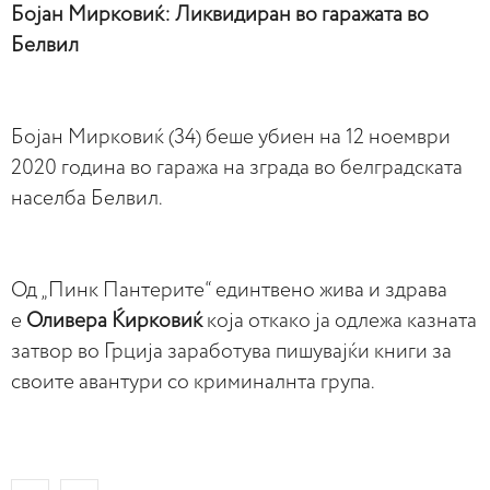
Бојан Мирковиќ: Ликвидиран во гаражата во
Белвил
Бојан Мирковиќ (34) беше убиен на 12 ноември
2020 година во гаража на зграда во белградската
населба Белвил.
Од „Пинк Пантерите“ единтвено жива и здрава
е
Оливера Ќирковиќ
која откако ја одлежа казната
затвор во Грција заработува пишувајќи книги за
своите авантури со криминалнта група.