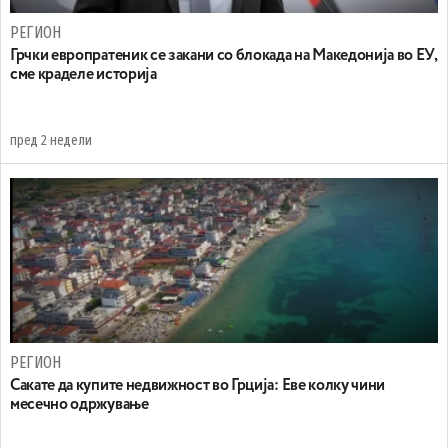
РЕГИОН
Грчки европратеник се закани со блокада на Македонија во ЕУ,
сме краделе историја
пред 2 недели
РЕГИОН
Сакате да купите недвижност во Грција: Еве колку чини
месечно одржување