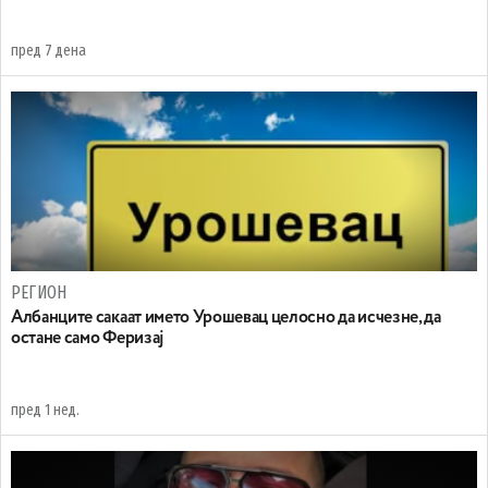
пред 7 дена
РЕГИОН
Aлбанците сакаат името Урошевац целосно да исчезне, да
остане само Феризај
пред 1 нед.