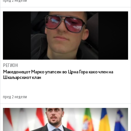
пред 2 недели
РЕГИОН
Maкедонецот Марко упапсен во Црна Гора како член на
Шкаљарскиот клан
пред 2 недели