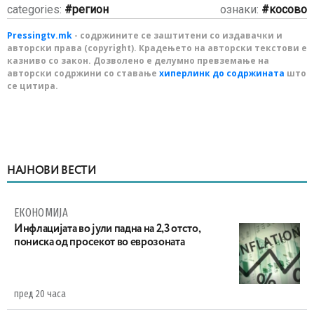
categories:
регион
ознаки:
косово
Pressingtv.mk
- содржините се заштитени со издавачки и
авторски права (copyright). Крадењето на авторски текстови е
казниво со закон. Дозволено е делумно превземање на
авторски содржини со ставање
хиперлинк до содржината
што
се цитира.
НАЈНОВИ ВЕСТИ
ЕКОНОМИЈА
Инфлацијата во јули падна на 2,3 отсто,
пониска од просекот во еврозоната
пред 20 часа