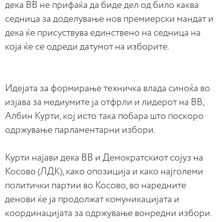
дека ВВ не прифаќа да биде дел од било каква
седница за доделување нов премиерски мандат и
дека ќе присуствува единствено на седница на
која ќе се одреди датумот на изборите.
Идејата за формирање техничка влада синоќа во
изјава за медиумите ја отфрли и лидерот на ВВ,
Албин Курти, кој исто така побара што поскоро
одржување парламентарни избори.
Курти најави дека ВВ и Демократскиот сојуз на
Косово (ЛДК), како опозиција и како најголеми
политички партии во Косово, во наредните
денови ќе ја продолжат комуникацијата и
координацијата за одржување вонредни избори.