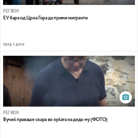
РЕГИОН
EУ бара од Црна Гора да прими мигранти
пред 4 дена
РЕГИОН
Вучиќ праваше скара во куќата на дедо му (ФОТО)