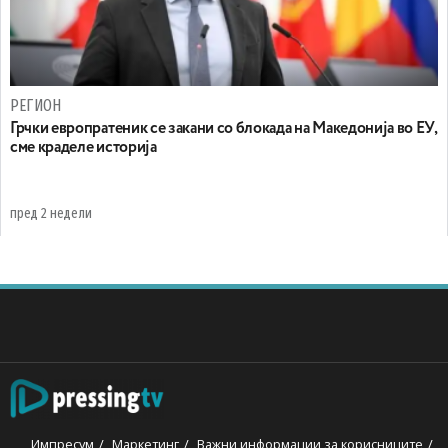
РЕГИОН
Грчки европратеник се закани со блокада на Македонија во ЕУ,
сме краделе историја
пред 2 недели
Импресум
Маркетинг
Важни информации за корисниците