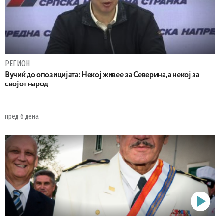
РЕГИОН
Вучиќ до опозицијата: Некој живее за Северина, а некој за
својот народ
пред 6 дена