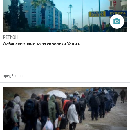
РЕГИОН
Aлбански знамиња во европски Улцињ
пред 3 дена