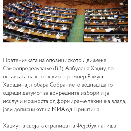
Пратеничката на опозициското Движење
Самоопределување (ВВ), Албулена Хаџиу, по
оставката на косовскиот премиер Рамуш
Харадинај, побара Собранието веднаш да го
одреди датумот за вонредните избори и ја
исклучи можноста од формирање техничка влада,
јави дописникот на МИА од Приштина.
Хаџиу на својата страница на Фејсбук напиша