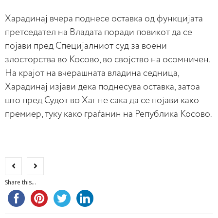
Харадинај вчера поднесе оставка од функцијата
претседател на Владата поради повикот да се
појави пред Специјалниот суд за воени
злосторства во Косово, во својство на осомничен.
На крајот на вчерашната владина седница,
Харадинај изјави дека поднесува оставка, затоа
што пред Судот во Хаг не сака да се појави како
премиер, туку како граѓанин на Република Косово.
Share this...