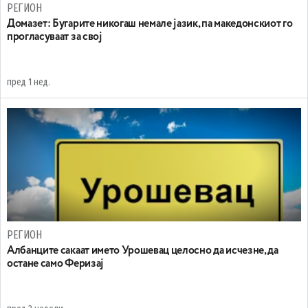
РЕГИОН
Домазет: Бугарите никогаш немале јазик, па македонскиот го
прогласуваат за свој
пред 1 нед.
РЕГИОН
Aлбанците сакаат името Урошевац целосно да исчезне, да
остане само Феризај