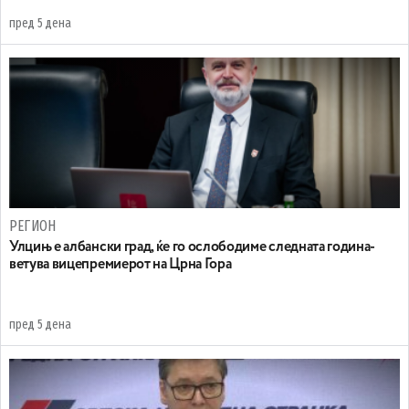
пред 5 дена
РЕГИОН
Улцињ е албански град, ќе го ослободиме следната година-
ветува вицепремиерот на Црна Гора
пред 5 дена