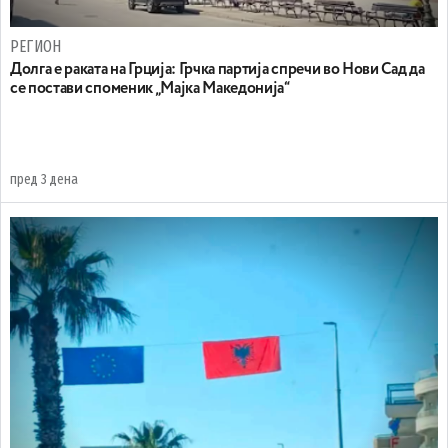
РЕГИОН
Долга е раката на Грција: Грчка партија спречи во Нови Сад да
се постави споменик „Мајка Македонија“
пред 3 дена