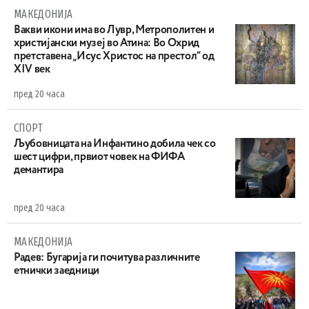
МАКЕДОНИЈА
Вакви икони има во Лувр, Метрополитен и
христијански музеј во Атина: Во Охрид
претставена „Исус Христос на престол“ од
XIV век
пред 20 часа
СПОРТ
Љубовницата на Инфантино добила чек со
шест цифри, првиот човек на ФИФА
демантира
пред 20 часа
МАКЕДОНИЈА
Радев: Бугарија ги почитува различните
етнички заедници