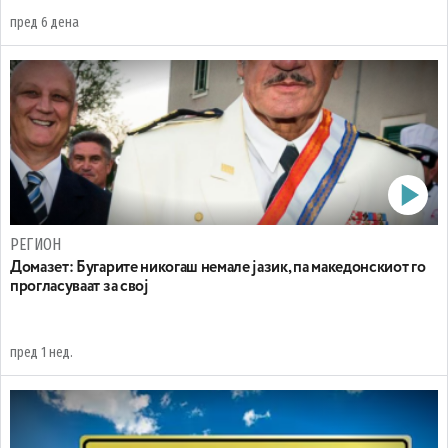
пред 6 дена
РЕГИОН
Домазет: Бугарите никогаш немале јазик, па македонскиот го
прогласуваат за свој
пред 1 нед.