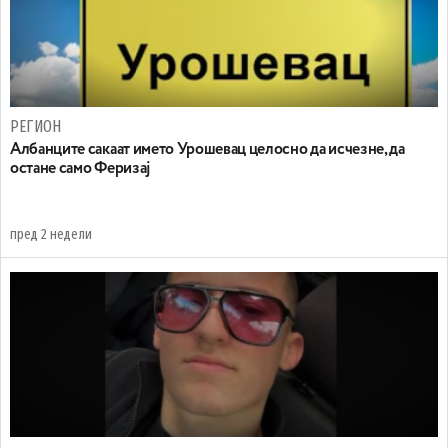
РЕГИОН
Aлбанците сакаат името Урошевац целосно да исчезне, да
остане само Феризај
пред 2 недели