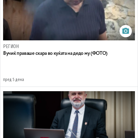
РЕГИОН
Вучиќ праваше скара во куќата на дедо му (ФОТО)
пред 5 дена