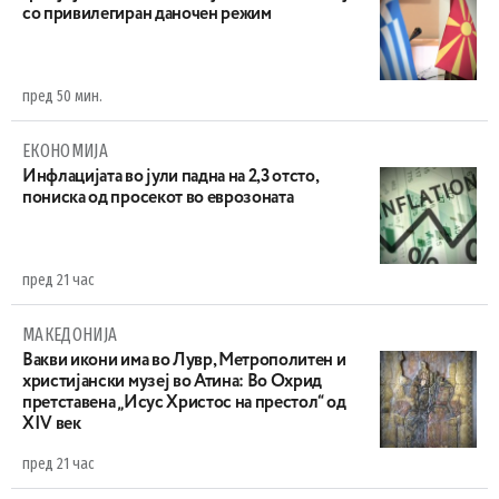
со привилегиран даночен режим
пред 50 мин.
ЕКОНОМИЈА
Инфлацијата во јули падна на 2,3 отсто,
пониска од просекот во еврозоната
пред 21 час
МАКЕДОНИЈА
Вакви икони има во Лувр, Метрополитен и
христијански музеј во Атина: Во Охрид
претставена „Исус Христос на престол“ од
XIV век
пред 21 час