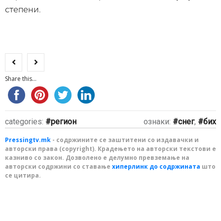
степени.
Share this...
categories:
регион
ознаки:
снег
,
бих
Pressingtv.mk
- содржините се заштитени со издавачки и
авторски права (copyright). Крадењето на авторски текстови е
казниво со закон. Дозволено е делумно превземање на
авторски содржини со ставање
хиперлинк до содржината
што
се цитира.