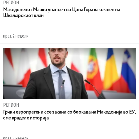
РЕГИОН
Maкедонецот Марко упапсен во Црна Гора како член на
Шкаљарскиот клан
пред 2 недели
РЕГИОН
Грчки европратеник се закани со блокада на Македонија во ЕУ,
сме краделе историја
пред 2 недели