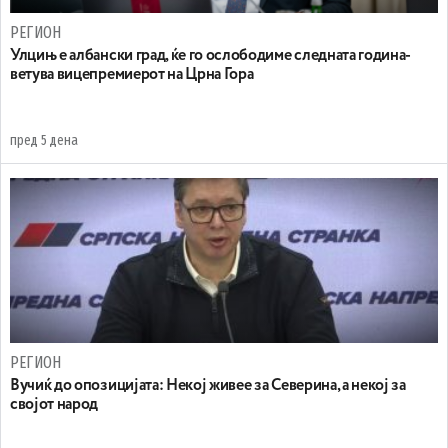
РЕГИОН
Улцињ е албански град, ќе го ослободиме следната година-
ветува вицепремиерот на Црна Гора
пред 5 дена
РЕГИОН
Вучиќ до опозицијата: Некој живее за Северина, а некој за
својот народ