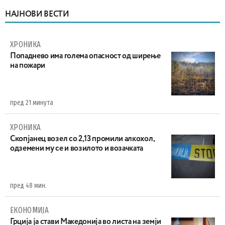
НАЈНОВИ ВЕСТИ
ХРОНИКА
Попаднево има голема опасност од ширење
на пожари
пред 21 минута
ХРОНИКА
Скопјанец возел со 2,13 промили алкохол,
одземени му се и возилото и возачката
пред 48 мин.
ЕКОНОМИЈА
Грција ја стави Македонија во листа на земји