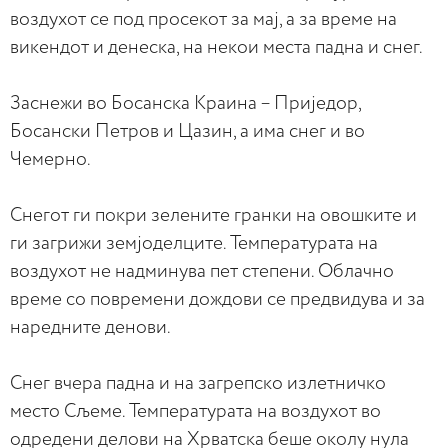
воздухот се под просекот за мај, а за време на
викендот и денеска, на некои места падна и снег.
Заснежи во Босанска Краина – Приједор,
Босански Петров и Цазин, а има снег и во
Чемерно.
Снегот ги покри зелените гранки на овошките и
ги загрижи земјоделците. Температурата на
воздухот не надминува пет степени. Облачно
време со повремени дождови се предвидува и за
наредните денови.
Снег вчера падна и на загрепско излетничко
место Сљеме. Температурата на воздухот во
одредени делови на Хрватска беше околу нула