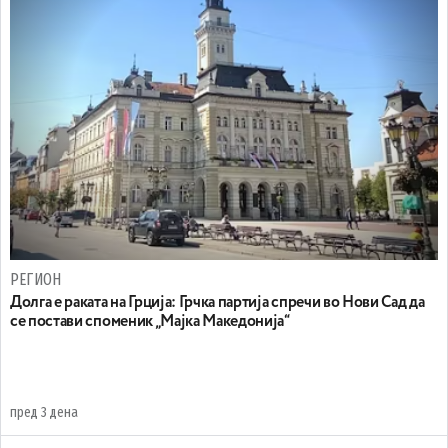
РЕГИОН
Долга е раката на Грција: Грчка партија спречи во Нови Сад да
се постави споменик „Мајка Македонија“
пред 3 дена