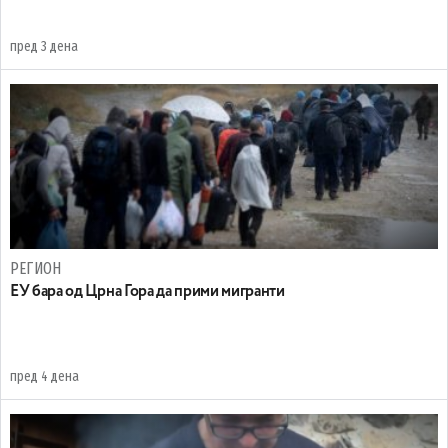
пред 3 дена
РЕГИОН
EУ бара од Црна Гора да прими мигранти
пред 4 дена