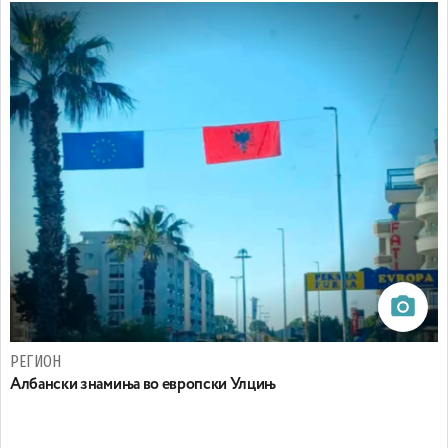
РЕГИОН
Aлбански знамиња во европски Улцињ