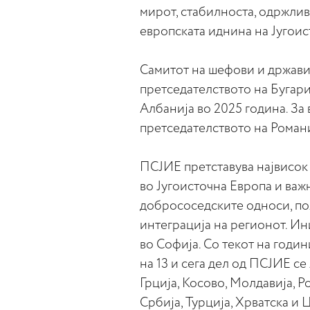
мирот, стабилноста, одржлив
европската иднина на Југоис
Самитот на шефови и држави
претседателството на Бугари
Албанија во 2025 година. За 
претседателството на Романи
ПСЈИЕ претставува највисок
во Југоисточна Европа и ва
добрососедските односи, по
интеграција на регионот. Ин
во Софија. Со текот на годи
на 13 и сега дел од ПСЈИЕ се
Грција, Косово, Молдавија, 
Србија, Турција, Хрватска и 