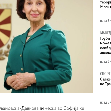
терор
Меси 
пред 3 
МАКЕД
Груби 
може д
слобо
адвока
пред 5 
СПОРТ
Салах 
во Тр
пред 5 
љановска-Давкова денеска во Софија ќе