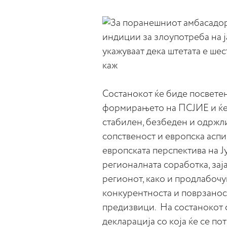
Состанокот ќе биде посвете
формирањето на ПСЈИЕ и ќе 
стабилен, безбеден и одржл
сопственост и европска аспи
европската перспектива на Ј
регионалната соработка, зај
регионот, како и продлабочу
конкурентноста и поврзанос
предизвици. На состанокот с
декларација со која ќе се п