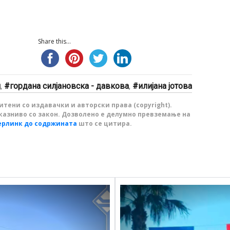
Share this...
п
,
гордана силјановска - давкова
,
илијана јотова
тени со издавачки и авторски права (copyright).
казниво со закон. Дозволено е делумно превземање на
ерлинк до содржината
што се цитира.