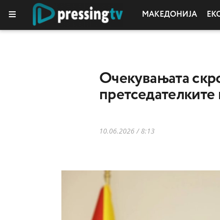
МАКЕДОНИЈА
ЕК
Oчекувањата скро
претседателките 
10.06.2026 / 8:13