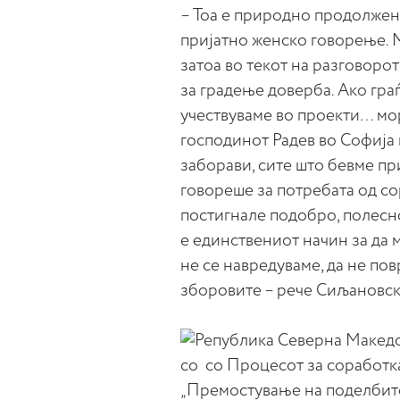
– Тоа е природно продолжен
пријатно женско говорење. 
затоа во текот на разговоро
за градење доверба. Ако гра
учествуваме во проекти… мор
господинот Радев во Софија 
заборави, сите што бевме пр
говореше за потребата од со
постигнале подобро, полесно,
е единствениот начин за да 
не се навредуваме, да не по
зборовите – рече Сиљановск