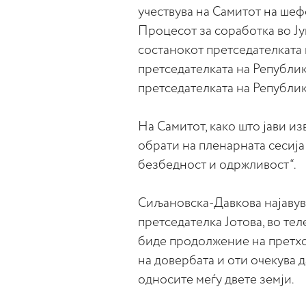
учествува на Самитот на шеф
Процесот за соработка во Ју
состанокот претседателката
претседателката на Република
претседателката на Републик
На Самитот, како што јави и
обрати на пленарната сесија
безбедност и одржливост“.
Сиљановска-Давкова најавува
претседателка Јотова, во тел
биде продолжение на претхо
на довербата и оти очекува 
односите меѓу двете земји.