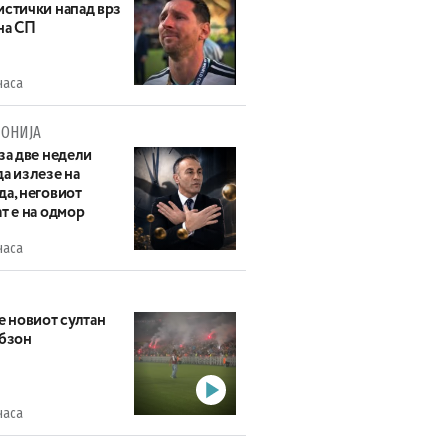
истички напад врз
на СП
часа
ОНИЈА
за две недели
а излезе на
да, неговиот
т е на одмор
часа
е новиот султан
абзон
часа