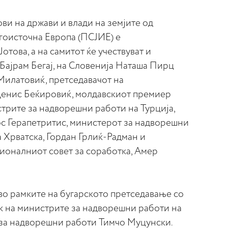
ви на држави и влади на земјите од
угоисточна Европа (ПСЈИЕ) е
Јотова, а на самитот ќе учествуват и
Бајрам Бегај, на Словенија Наташа Пирц
Милатовиќ, претседавачот на
Денис Беќировиќ, молдавскиот премиер
трите за надворешни работи на Турција,
ос Герапетритис, министерот за надворешни
 Хрватска, Гордан Грлиќ-Радман и
гионалниот совет за соработка, Амер
во рамките на бугарското претседавање со
к на министрите за надворешни работи на
т за надворешни работи Тимчо Муцунски.