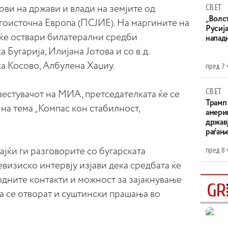
СВЕТ
ови на држави и влади на земјите од
„Волс
гоисточна Европа (ПСЈИЕ). На маргините на
Русија
 ќе оствари билатерални средби
напад
 Бугарија, Илијана Јотова и со в.д.
а Косово, Албулена Хаџиу.
пред 7 
СВЕТ
звестувачот на МИА, претседателката ќе се
Трамп 
 на тема „Компас кон стабилност,
амери
државј
раѓањ
пред 8 
јќи ги разговорите со бугарската
евизиско интервју изјави дека средбата ќе
дните контакти и можност за зајакнување
да се отворат и суштински прашања во