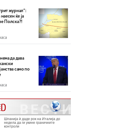
трит журнал“:
 наесен ќе ја
не Полска?!
часа
нема да дава
кански
анства само по
е
часа