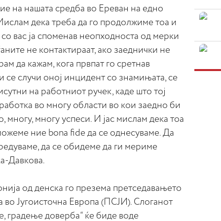
ие на нашата средба во Ереван на едно
Мислам дека треба да го продолжиме тоа и
т со вас ја споменав неопходноста од мерки
ѓаните не контактираат, ако заеднички не
ам да кажам, кога првпат го сретнав
и се случи оној инцидент со знамињата, се
исутни на работниот ручек, каде што тој
работка во многу области во кои заедно би
 многу, многу успеси. И јас мислам дека тоа
можеме ние bona fide да се однесуваме. Да
вредуваме, да се обидеме да ги мериме
а-Давкова.