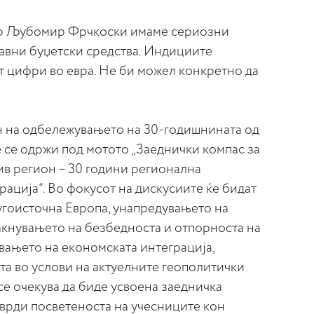
н на одбележувањето на 30-годишнината од
се одржи под мотото „Заеднички компас за
ив регион – 30 години регионална
рација“. Во фокусот на дискусиите ќе бидат
угоисточна Европа, унапредувањето на
акнувањето на безбедноста и отпорноста на
вањето на економската интеграција,
та во услови на актуелните геополитички
е очекува да биде усвоена заедничка
отврди посветеноста на учесниците кон