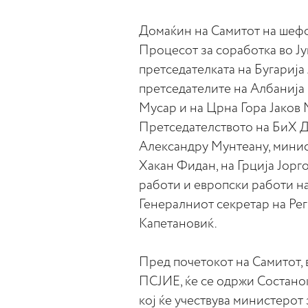
Домаќин на Самитот на шефо
Процесот за соработка во Ј
претседателката на Бугарија 
претседателите на Албанија 
Мусар и на Црна Гора Јаков 
Претседателството на БиХ 
Александру Мунтеану, минис
Хакан Фидан, на Грција Јорг
работи и европски работи на
Генералниот секретар на Ре
Капетановиќ.
Пред почетокот на Самитот, 
ПСЈИЕ, ќе се одржи Состано
кој ќе учествува министеро