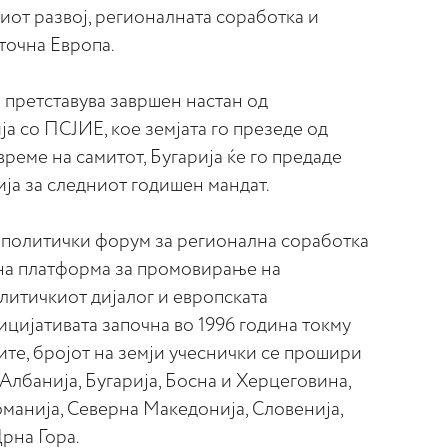
иот развој, регионалната соработка и
точна Европа.
 претставува завршен настан од
ја со ПСЈИЕ, кое земјата го презеде од
време на самитот, Бугарија ќе го предаде
ја за следниот годишен мандат.
 политички форум за регионална соработка
жна платформа за промовирање на
литичкиот дијалог и европската
ицијативата започна во 1996 година токму
ните, бројот на земји учеснички се прошири
 Албанија, Бугарија, Босна и Херцеговина,
Романија, Северна Македонија, Словенија,
Црна Гора.