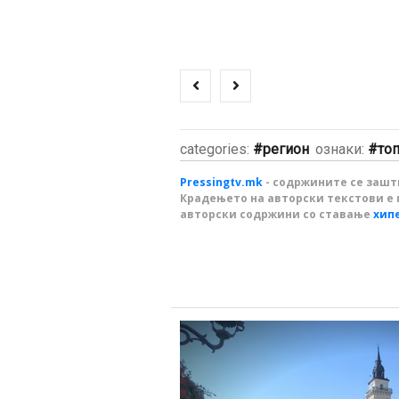
categories:
регион
ознаки:
то
Pressingtv.mk
- содржините се зашти
Крадењето на авторски текстови е 
авторски содржини со ставање
хип