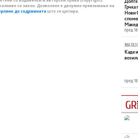
тени со издавачки и авторски права (copyright).
Долга 
казниво со закон. Дозволено е делумно превземање на
Грчка 
ерлинк до содржината
што се цитира.
Нови С
споме
Макед
пред 18
МАГАЗ
Каде 
возила
пред 18