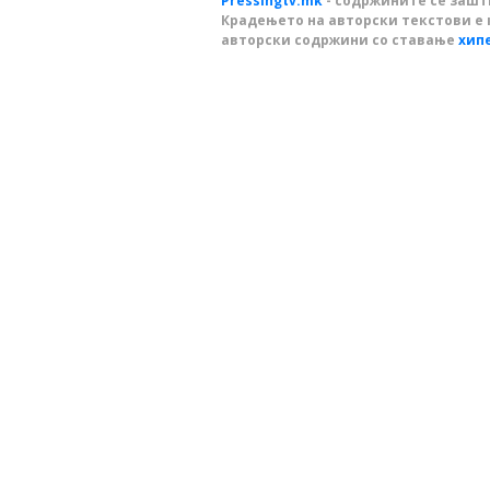
Pressingtv.mk
- содржините се зашти
Крадењето на авторски текстови е 
авторски содржини со ставање
хип