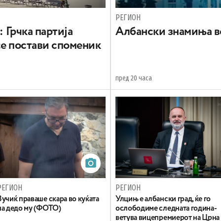
РЕГИОН
: Грчка партија
Aлбански знамиња в
се постави споменик
пред 20 часа
РЕГИОН
РЕГИОН
Вучиќ праваше скара во куќата
Улцињ е албански град, ќе го
на дедо му (ФОТО)
ослободиме следната година-
ветува вицепремиерот на Црна