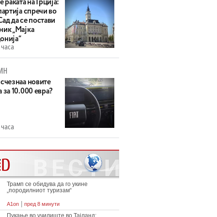
е раката на Грција:
партија спречи во
ад да се постави
ник „Мајка
онија“
 часа
ИН
исчезнаа новите
 за 10.000 евра?
 часа