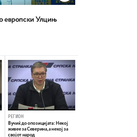
о европски Улцињ
РЕГИОН
Вучиќ до опозицијата: Некој
живее за Северина, а некој за
својот народ