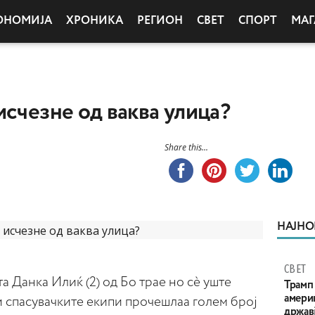
ОНОМИЈА
ХРОНИКА
РЕГИОН
СВЕТ
СПОРТ
МАГ
исчезне од ваква улица?
Share this...
НАЈНО
СВЕТ
а Данка Илиќ (2) од Бо трае но сè уште
Трамп 
амери
и спасувачките екипи прочешлаа голем број
државј