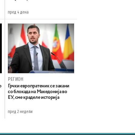
пред 4 дена
РЕГИОН
о
Грчки европратеник се закани
со блокада на Македонија во
ЕУ, сме краделе историја
пред 2 недели