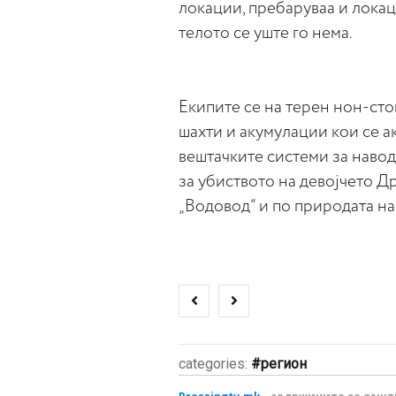
локации, пребаруваа и локац
телото се уште го нема.
Екипите се на терен нон-стоп
шахти и акумулации кои се а
вештачките системи за наво
за убиството на девојчето Д
„Водовод“ и по природата на
categories:
регион