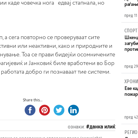
ии каде човечка нога едвај стапнала, но
раѓањ
пред 11
СПОРТ
, а сега повторно се проверуваат сите
Шкенд
загуби
ктивни или неактивни, како и природните и
проти
днување. Тоа се прави бидејќи осомничените
рагијевиќ и Јанковиќ биле вработени во Бор
пред 29
 работата добро ги познаваат тие системи.
ХРОНИ
Eве ка
пожар
Share this...
пред 42
ознаки:
данка илиќ
РЕГИО