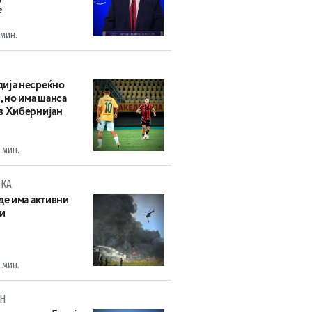
е
 мин.
ија несреќно
, но има шанса
в Хибернијан
 мин.
КА
де има активни
и
 мин.
Н