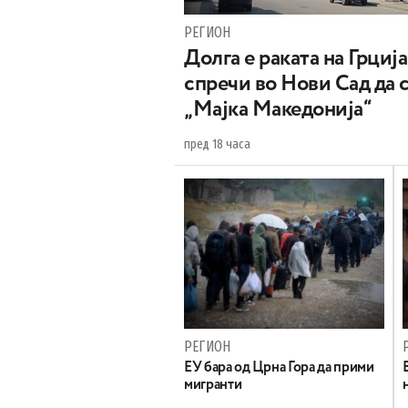
РЕГИОН
Долга е раката на Грција
спречи во Нови Сад да 
„Мајка Македонија“
пред 18 часа
РЕГИОН
EУ бара од Црна Гора да прими
мигранти