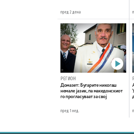
пред 2 дена
РЕГИОН
Домазет: Бугарите никогаш
немале јазик, па македонскиот
го прогласуваат за свој
пред 1 нед.
п