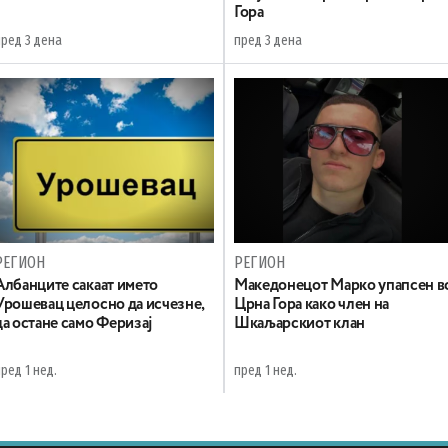
Гора
пред 3 дена
пред 3 дена
РЕГИОН
РЕГИОН
Aлбанците сакаат името
Maкедонецот Марко упапсен в
Урошевац целосно да исчезне,
Црна Гора како член на
да остане само Феризај
Шкаљарскиот клан
ред 1 нед.
пред 1 нед.