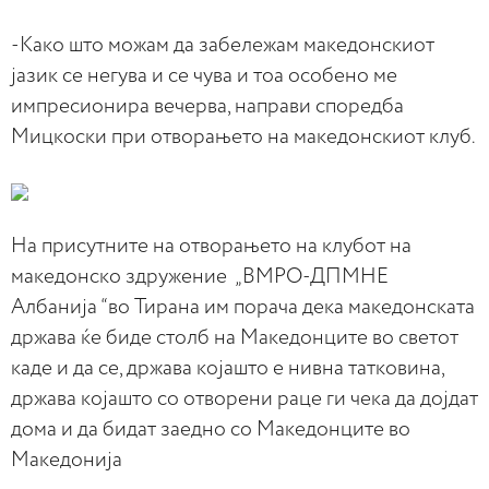
-Како што можам да забележам македонскиот
јазик се негува и се чува и тоа особено ме
импресионира вечерва, направи споредба
Мицкоски при отворањето на македонскиот клуб.
На присутните на отворањето на клубот на
македонско здружение „ВМРО-ДПМНЕ
Албанија “во Тирана им порача дека македонската
држава ќе биде столб на Македонците во светот
каде и да се, држава којашто е нивна татковина,
држава којашто со отворени раце ги чека да дојдат
дома и да бидат заедно со Македонците во
Македонија