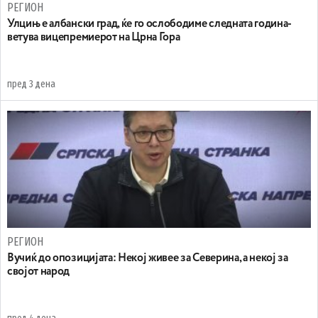
РЕГИОН
Улцињ е албански град, ќе го ослободиме следната година-
ветува вицепремиерот на Црна Гора
пред 3 дена
РЕГИОН
Вучиќ до опозицијата: Некој живее за Северина, а некој за
својот народ