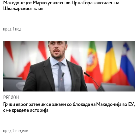
Maкедонецот Марко упапсен во Црна Гора како член на
Шкаљарскиот клан
пред 1 нед.
РЕГИОН
Грчки европратеник се закани со блокада на Македонија во ЕУ,
сме краделе историја
пред 2 недели