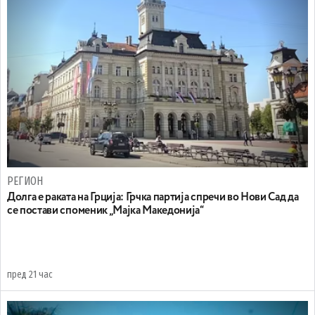
РЕГИОН
Долга е раката на Грција: Грчка партија спречи во Нови Сад да
се постави споменик „Мајка Македонија“
пред 21 час