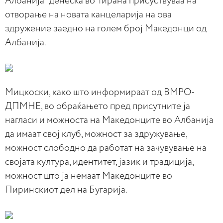
Албанија“ денеска во Тирана присуствуваа на
отворање на новата канцеларија на ова
здружение заедно на голем број Македонци од
Албанија.
Мицкоски, како што информираат од ВМРО-
ДПМНЕ, во обраќањето пред присутните ја
нагласи и можноста на Македонците во Албанија
да имаат свој клуб, можност за здружување,
можност слободно да работат на зачувување на
својата култура, идентитет, јазик и традиција,
можност што ја немаат Македонците во
Пиринскиот дел на Бугарија.