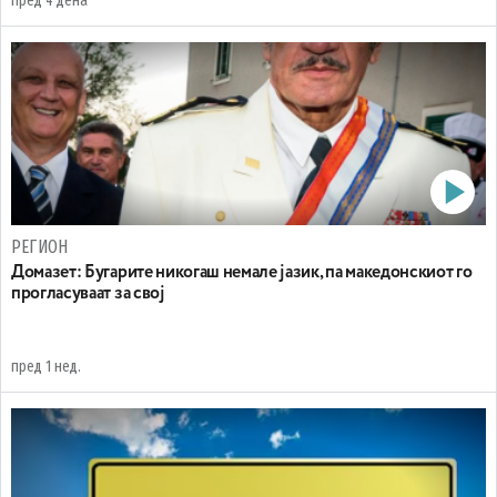
пред 4 дена
РЕГИОН
Домазет: Бугарите никогаш немале јазик, па македонскиот го
прогласуваат за свој
пред 1 нед.