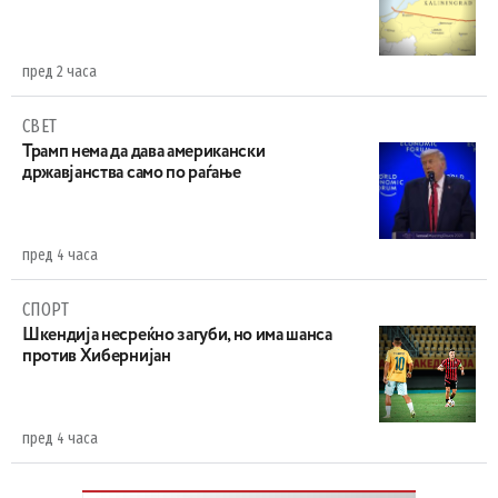
пред 2 часа
СВЕТ
Трамп нема да дава американски
државјанства само по раѓање
пред 4 часа
СПОРТ
Шкендија несреќно загуби, но има шанса
против Хибернијан
пред 4 часа