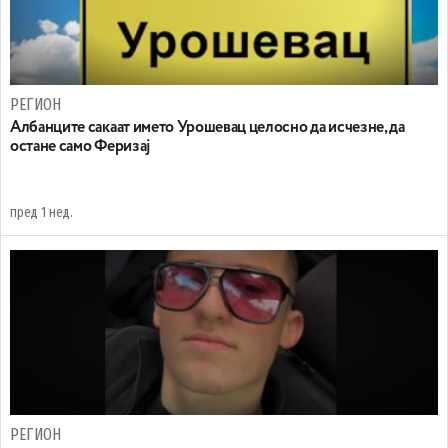
РЕГИОН
Aлбанците сакаат името Урошевац целосно да исчезне, да
остане само Феризај
пред 1 нед.
РЕГИОН