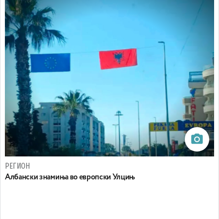
РЕГИОН
Aлбански знамиња во европски Улцињ