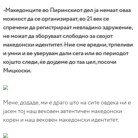
-Македонците во Пиринскиот дел ја немаат оваа
можност да се организираат, во 21 век се
спречени да регистрираат невладино здружение,
не можат да зборуваат слободно за својот
македонски идентитет. Ние сме вредни, трпеливи
и умни и ве уверувам дали сега или во периодот
којшто следи, ќе дојдеме до таа цел, посочи
Мицкоски.
Мене, додаде, ми е драго што на сите овдека ни е
јасен тој наш вековен автентичен македонски
корен и наш вековен македонски идентитет.