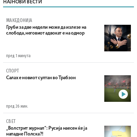
НАЈНОВИ ВЕСТИ
МАКЕДОНИЈА
Груби за две недели може да излезе на
слобода, неговиот адвокат е на одмор
пред 1 минута
СПОРТ
Салах е новиот султан во Трабзон
пред 26 мин.
СВЕТ
„Волстрит журнал“: Русија наесен ќе ја
нападне Полска?!