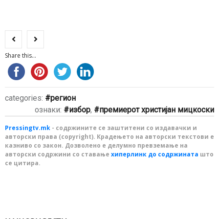
Share this...
categories:
регион
ознаки:
избор
,
премиерот христијан мицкоски
Pressingtv.mk
- содржините се заштитени со издавачки и
авторски права (copyright). Крадењето на авторски текстови е
казниво со закон. Дозволено е делумно превземање на
авторски содржини со ставање
хиперлинк до содржината
што
се цитира.