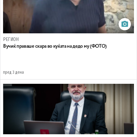
РЕГИОН
Вучиќ праваше скара во куќата на дедо му (ФОТО)
пред 3 дена