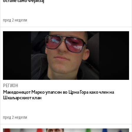
остане само Феризај
пред 2 недели
РЕГИОН
Maкедонецот Марко упапсен во Црна Гора како член на
Шкаљарскиот клан
пред 2 недели