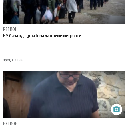
РЕГИОН
EУ бара од Црна Гора да прими мигранти
пред 4 дена
РЕГИОН