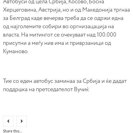
Автобуси од цела Србија, Косово, Босна
Херцеговина, Австрија, но и од Македонија тргнаа
за Белград каде вечерва треба да се одржи една
од најголемите собири во оргнизацација на
власта. На митингот се очекуваат над 100.000
присутни а меѓу нив има и приврзаници од
Куманово.
Тие со еден автобус заминаа за Србија и ќе дадат
поддршка на претседателот Вучиќ
Share this...