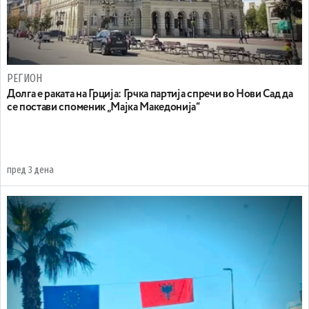
РЕГИОН
Долга е раката на Грција: Грчка партија спречи во Нови Сад да
се постави споменик „Мајка Македонија“
пред 3 дена