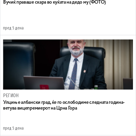
Вучиќ праваше скара во куќата на дедо му (ФОТО)
пред 5 дена
РЕГИОН
Улцињ е албански град, ќе го ослободиме следната година-
ветува вицепремиерот на Црна Гора
пред 5 дена