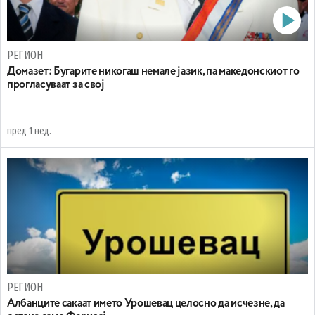
РЕГИОН
Домазет: Бугарите никогаш немале јазик, па македонскиот го
прогласуваат за свој
пред 1 нед.
РЕГИОН
Aлбанците сакаат името Урошевац целосно да исчезне, да