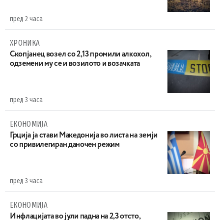
пред 2 часа
ХРОНИКА
Скопјанец возел со 2,13 промили алкохол,
одземени му се и возилото и возачката
пред 3 часа
ЕКОНОМИЈА
Грција ја стави Македонија во листа на земји
со привилегиран даночен режим
пред 3 часа
ЕКОНОМИЈА
Инфлацијата во јули падна на 2,3 отсто,