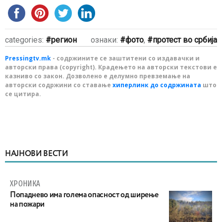
categories:
регион
ознаки:
фото
,
протест во србија
Pressingtv.mk
- содржините се заштитени со издавачки и
авторски права (copyright). Крадењето на авторски текстови е
казниво со закон. Дозволено е делумно превземање на
авторски содржини со ставање
хиперлинк до содржината
што
се цитира.
НАЈНОВИ ВЕСТИ
ХРОНИКА
Попаднево има голема опасност од ширење
на пожари