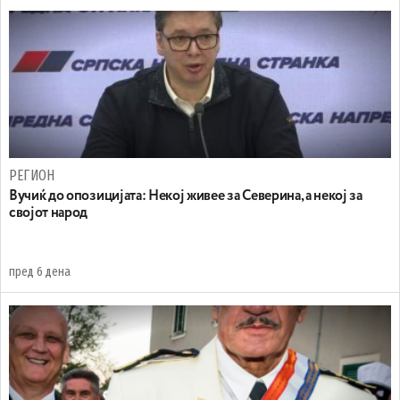
РЕГИОН
Вучиќ до опозицијата: Некој живее за Северина, а некој за
својот народ
пред 6 дена