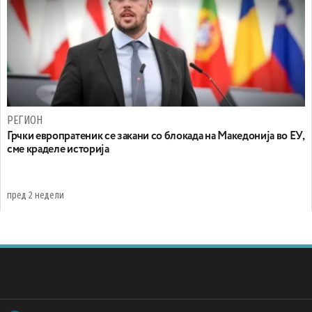
РЕГИОН
Грчки европратеник се закани со блокада на Македонија во ЕУ,
сме краделе историја
пред 2 недели