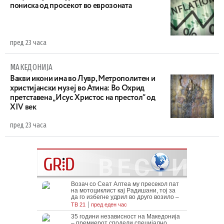
пониска од просекот во еврозоната
пред 23 часа
МАКЕДОНИЈА
Вакви икони има во Лувр, Метрополитен и
христијански музеј во Атина: Во Охрид
претставена „Исус Христос на престол“ од
XIV век
пред 23 часа