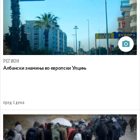
РЕГИОН
Aлбански знамиња во европски Улцињ
пред 3 дена