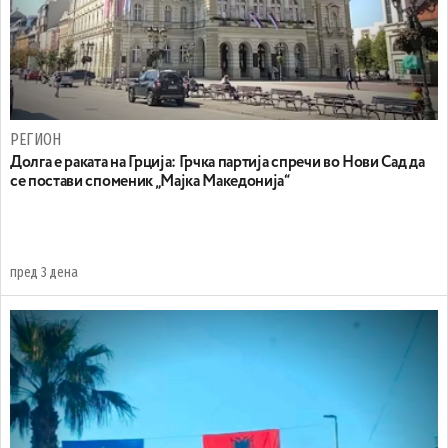
РЕГИОН
Долга е раката на Грција: Грчка партија спречи во Нови Сад да
се постави споменик „Мајка Македонија“
пред 3 дена