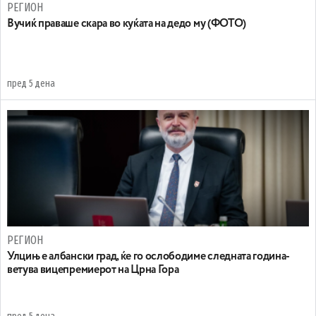
РЕГИОН
Вучиќ праваше скара во куќата на дедо му (ФОТО)
пред 5 дена
РЕГИОН
Улцињ е албански град, ќе го ослободиме следната година-
ветува вицепремиерот на Црна Гора