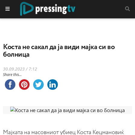
Koста не сакал да ја види мајка си во
болница
30.09.2023 / 7:12
Share this...
Мајката на масовниот убиец Коста Кецмановиќ