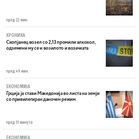
пред 22 мин.
ХРОНИКА
Скопјанец возел со 2,13 промили алкохол,
одземени му се и возилото и возачката
пред 49 мин.
ЕКОНОМИЈА
Грција ја стави Македонија во листа на земји
со привилегиран даночен режим
пред 51 минута
ЕКОНОМИЈА