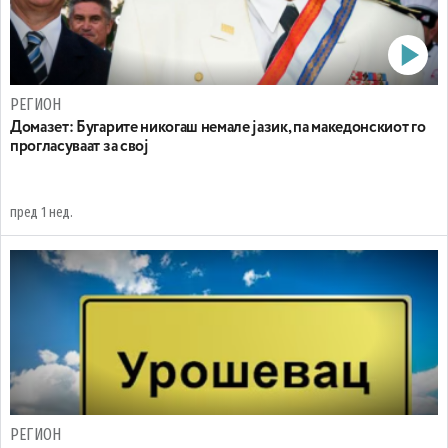
РЕГИОН
Домазет: Бугарите никогаш немале јазик, па македонскиот го
прогласуваат за свој
пред 1 нед.
РЕГИОН