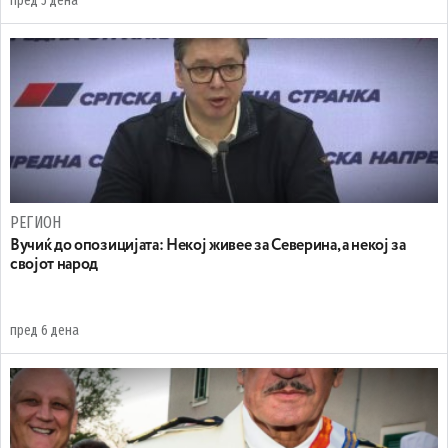
пред 5 дена
РЕГИОН
Вучиќ до опозицијата: Некој живее за Северина, а некој за
својот народ
пред 6 дена