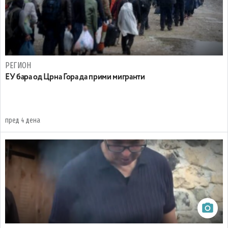
РЕГИОН
EУ бара од Црна Гора да прими мигранти
пред 4 дена