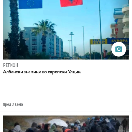
РЕГИОН
Aлбански знамиња во европски Улцињ
пред 3 дена