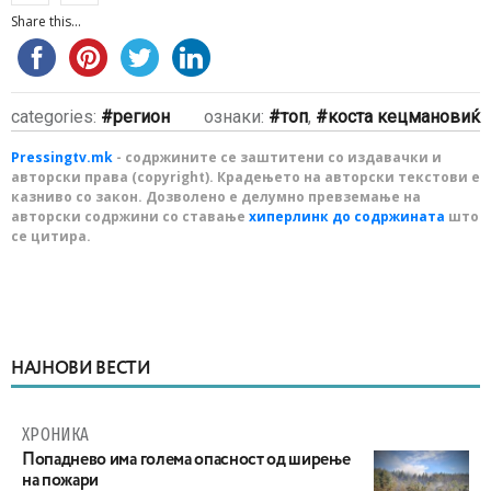
Share this...
categories:
регион
ознаки:
топ
,
коста кецмановиќ
Pressingtv.mk
- содржините се заштитени со издавачки и
авторски права (copyright). Крадењето на авторски текстови е
казниво со закон. Дозволено е делумно превземање на
авторски содржини со ставање
хиперлинк до содржината
што
се цитира.
НАЈНОВИ ВЕСТИ
ХРОНИКА
Попаднево има голема опасност од ширење
на пожари