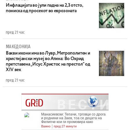
Инфлацијата во јули падна на 2,3 отсто,
пониска од просекот во еврозоната
пред 21 час
МАКЕДОНИЈА
Вакви икони има во Лувр, Метрополитен и
христијански музеј во Атина: Во Охрид
претставена „Исус Христос на престол“ од
XIV век
пред 21 час