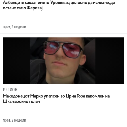
Aлбанците сакаат името Урошевац целосно да исчезне, да
остане само Феризај
пред 2 недели
РЕГИОН
Maкедонецот Марко упапсен во Црна Гора како член на
Шкаљарскиот клан
пред 2 недели