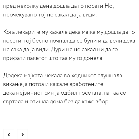
пред неколку дена дошла да го посети.Но,
неочекувано тој не сакал да ја види.
Кога лекарите му кажале дека мајка му дошла да го
посети, тој бесно почнал да се буни и да вели дека
не сака да ја види. Дури не не сакал ни да го
прифати пакетот што таа му го донела.
Додека мајката чекала во ходникот слушнала
викање, а потоа и кажале вработените
дека нејзиниот син ја одбил посетата, па таа се
свртела и отишла дома без да каже збор.