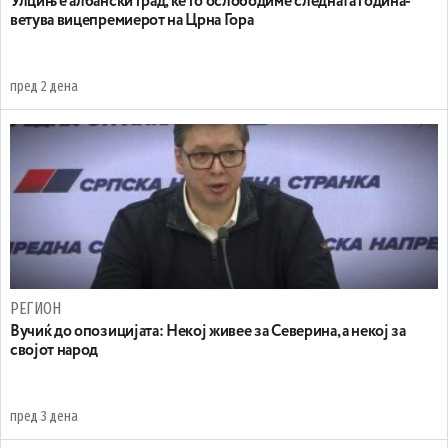
Улцињ е албански град, ќе го ослободиме следната година-
ветува вицепремиерот на Црна Гора
пред 2 дена
РЕГИОН
Вучиќ до опозицијата: Некој живее за Северина, а некој за
својот народ
пред 3 дена