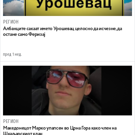
РЕГИОН
Aлбанците сакаат името Урошевац целосно да исчезне, да
остане само Феризај
пред 1 нед.
РЕГИОН
Maкедонецот Марко упапсен во Црна Гора како член на
Шкаљарскиот клан