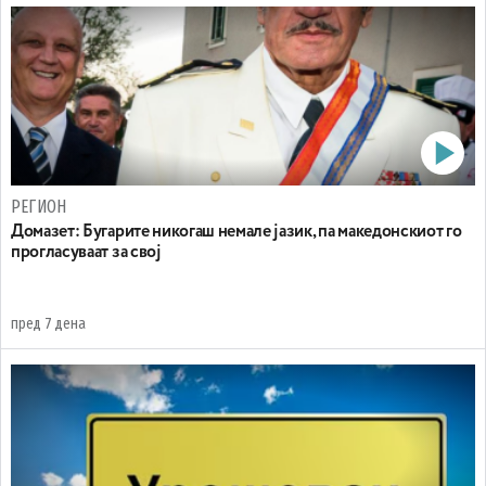
РЕГИОН
Домазет: Бугарите никогаш немале јазик, па македонскиот го
прогласуваат за свој
пред 7 дена