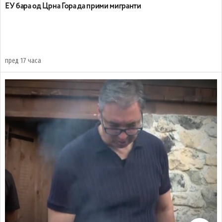
EУ бара од Црна Гора да прими мигранти
пред 17 часа