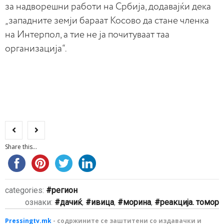
за надворешни работи на Србија, додавајќи дека
„западните земји бараат Косово да стане членка
на Интерпол, а тие не ја почитуваат таа
организација“.
Share this...
categories:
регион
ознаки:
дачиќ
,
ивица
,
морина
,
реакција. томор
Pressingtv.mk
- содржините се заштитени со издавачки и