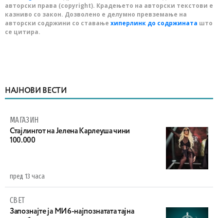
авторски права (copyright). Крадењето на авторски текстови е
казниво со закон. Дозволено е делумно превземање на
авторски содржини со ставање
хиперлинк до содржината
што
се цитира.
НАЈНОВИ ВЕСТИ
МАГАЗИН
Стајлингот на Јелена Карлеуша чини
100.000
пред 13 часа
СВЕТ
Запознајте ја МИ6-најпознатата тајна