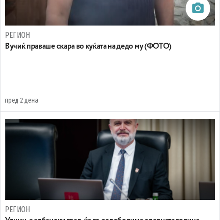
РЕГИОН
Вучиќ праваше скара во куќата на дедо му (ФОТО)
пред 2 дена
РЕГИОН