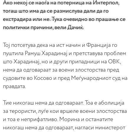
Ако некој се наоѓа на потерница на Интерпол,
тогаш што има да се размислува дали да го
екстрадира или не. Тука очевидно во прашање се
политички причини, вели Дачиќ.
Тој потсетува дека на ист начин и Франција го
пуштила Рамуш Харадинај и претставува проблем
што Харадинај, но и други припадници на ОВК,
нема да одговараат за воени злосторства пред
судовите во Косово и пред Меѓународниот суд на
правдата.
Тие никогаш нема да одговараат. Тоа е аболиција
за терористи, луѓе кои вршеле воени злосторства
и тоа е неприфатливо. Морина и останатите
никогаш нема да одговараат, нагласи министерот