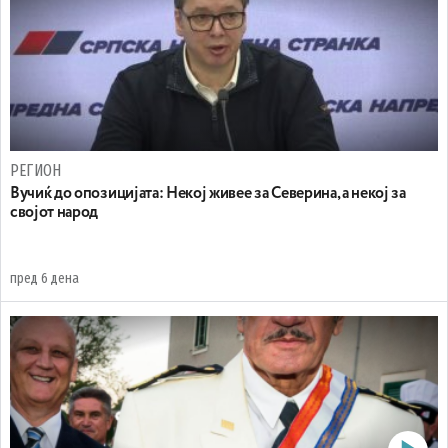
РЕГИОН
Вучиќ до опозицијата: Некој живее за Северина, а некој за
својот народ
пред 6 дена