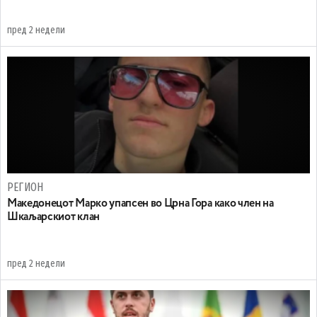
пред 2 недели
РЕГИОН
Maкедонецот Марко упапсен во Црна Гора како член на
Шкаљарскиот клан
пред 2 недели