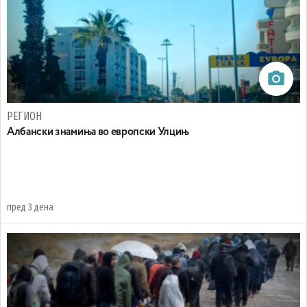
РЕГИОН
Aлбански знамиња во европски Улцињ
пред 3 дена