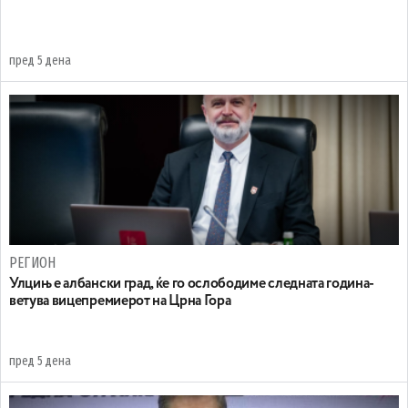
пред 5 дена
РЕГИОН
Улцињ е албански град, ќе го ослободиме следната година-
ветува вицепремиерот на Црна Гора
пред 5 дена