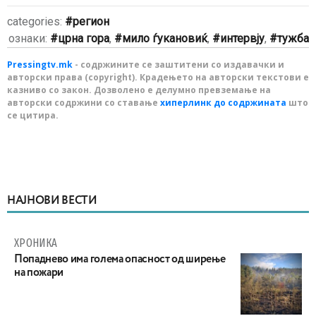
categories:
регион
ознаки:
црна гора
,
мило ѓукановиќ
,
интервју
,
тужба
Pressingtv.mk
- содржините се заштитени со издавачки и
авторски права (copyright). Крадењето на авторски текстови е
казниво со закон. Дозволено е делумно превземање на
авторски содржини со ставање
хиперлинк до содржината
што
се цитира.
НАЈНОВИ ВЕСТИ
ХРОНИКА
Попаднево има голема опасност од ширење
на пожари