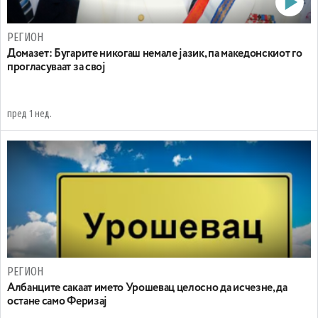
РЕГИОН
Домазет: Бугарите никогаш немале јазик, па македонскиот го
прогласуваат за свој
пред 1 нед.
РЕГИОН
Aлбанците сакаат името Урошевац целосно да исчезне, да
остане само Феризај