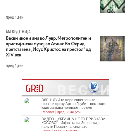
пред 1 ден
МАКЕДОНИЈА
Вакви икони има во Лувр, Метрополитен и
христијански музеј во Атина: Во Охрид
претставена „Исус Христос на престол“ од
XIV век
пред 1 ден