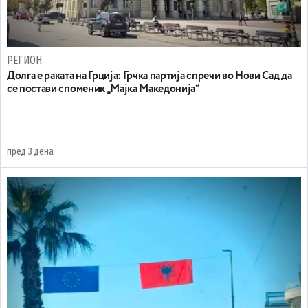
РЕГИОН
Долга е раката на Грција: Грчка партија спречи во Нови Сад да
се постави споменик „Мајка Македонија“
пред 3 дена