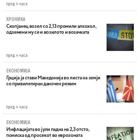
пред 4 часа
ХРОНИКА
Скопјанец возел со 2,13 промили алкохол,
одземени му се и возилото и возачката
пред 4 часа
ЕКОНОМИЈА
Грција ја стави Македонија во листа на земји
со привилегиран даночен режим
пред 4 часа
ЕКОНОМИЈА
Инфлацијата во јули падна на 2,3 отсто,
пониска од просекот во еврозоната