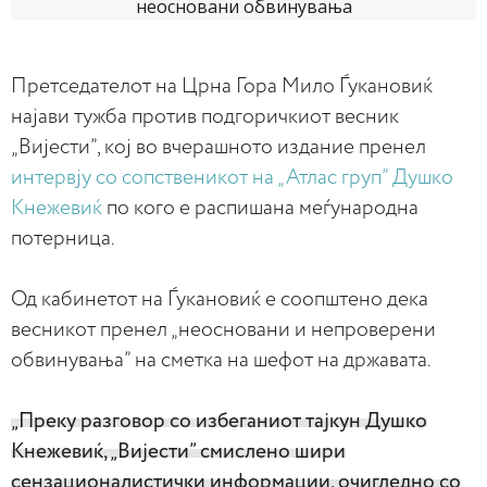
Претседателот на Црна Гора Мило Ѓукановиќ
најави тужба против подгоричкиот весник
„Вијести”, кој во вчерашното издание пренел
интервју со сопственикот на „Атлас груп” Душко
Кнежевиќ
по кого е распишана меѓународна
потерница.
Од кабинетот на Ѓукановиќ е соопштено дека
весникот пренел „неосновани и непроверени
обвинувања” на сметка на шефот на државата.
„Преку разговор со избеганиот тајкун Душко
Кнежевиќ, „Вијести” смислено шири
сензационалистички информации, очигледно со