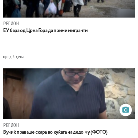
РЕГИОН
EУ бара од Црна Гора да прими мигранти
пред 4 дена
РЕГИОН
Вучиќ праваше скара во куќата на дедо му (ФОТО)