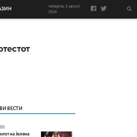
четврток, 6 август
АЗИН
2026
отестот
ВИ ВЕСТИ
ИН
нгот на Јелена