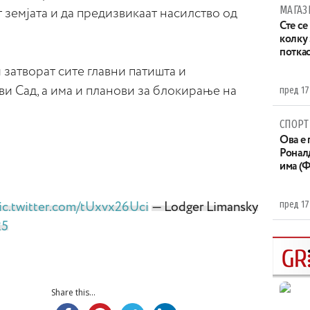
МАГАЗ
т земјата и да предизвикаат насилство од
Сте се
колку
потка
 затворат сите главни патишта и
пред 17
и Сад, а има и планови за блокирање на
СПОРТ
Ова е 
Ронал
има (
пред 17
ic.twitter.com/tUxvx26Uci
— Lodger Limansky
25
Share this...