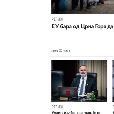
РЕГИОН
EУ бара од Црна Гора д
пред 20 часа
РЕГИОН
Улцињ е албански град, ќе го