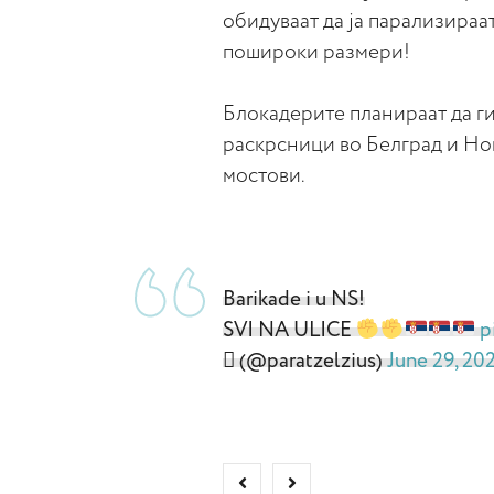
обидуваат да ја парализираа
пошироки размери!
Блокадерите планираат да ги
раскрсници во Белград и Нов
мостови.
Barikade i u NS!
SVI NA ULICE
p
 (@paratzelzius)
June 29, 20