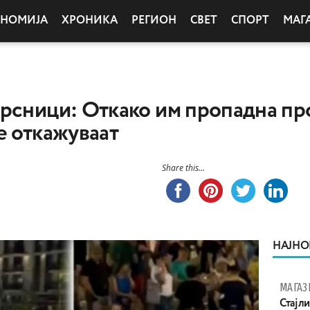
ОНОМИЈА
ХРОНИКА
РЕГИОН
СВЕТ
СПОРТ
МАГ
рсници: Откако им пропадна пр
е откажуваат
Share this...
НАЈНО
МАГАЗ
Стајли