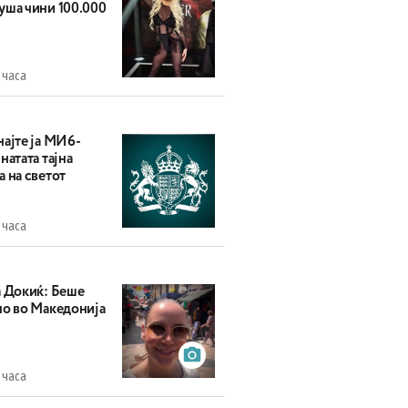
уша чини 100.000
 часа
најте ја МИ6-
натата тајна
 на светот
 часа
а Докиќ: Беше
но во Македонија
 часа