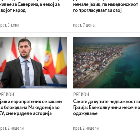
живее за Северина, а некој за
немале јазик, па македонскиот
својот народ
го прогласуваат за свој
пред 3 дена
пред 7 дена
РЕГИОН
РЕГИОН
Грчки европратеник се закани
Сакате да купите недвижност в
со блокада на Македонија во
Грција: Еве колку чини месечн
ЕУ, сме краделе историја
одржување
пред 2 недели
пред 2 недели