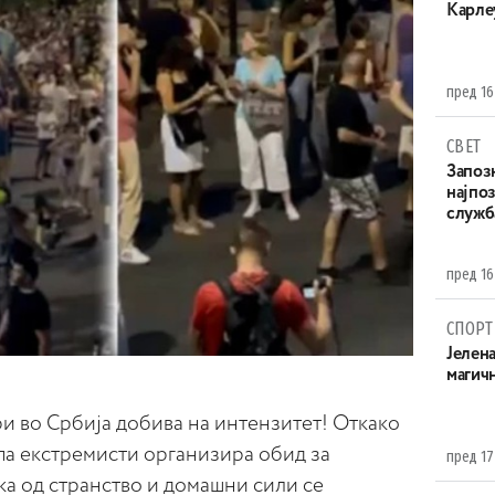
Карле
пред 16
СВЕТ
Запоз
најпоз
служба
пред 16
СПОРТ
Јелен
магич
и во Србија добива на интензитет! Откако
па екстремисти организира обид за
пред 17
а од странство и домашни сили се