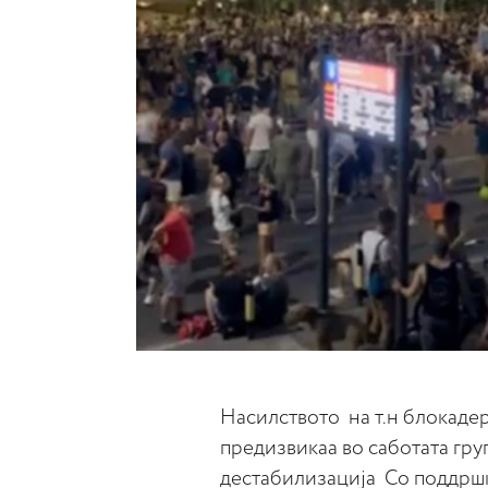
Насилството на т.н блокадер
предизвикаа во саботата гру
дестабилизација Со поддршк