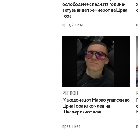
ослободиме следната година-
ветува вицепремиерот на Црна
Гора
пред 2 дена
РЕГИОН
Maкедонецот Марко упапсен во
Црна Гора како член на
Шкаљарскиот клан
пред 1 нед.