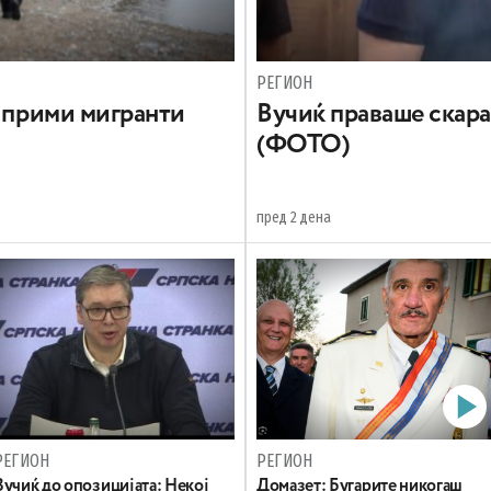
РЕГИОН
а прими мигранти
Вучиќ праваше скара 
(ФОТО)
пред 2 дена
РЕГИОН
РЕГИОН
Вучиќ до опозицијата: Некој
Домазет: Бугарите никогаш