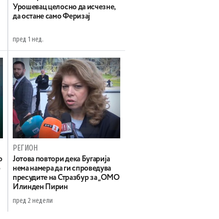
Урошевац целосно да исчезне,
да остане само Феризај
пред 1 нед.
РЕГИОН
о
Јотова повтори дека Бугарија
о
нема намера да ги спроведува
пресудите на Стразбур за „ОМО
Илинден Пирин
пред 2 недели