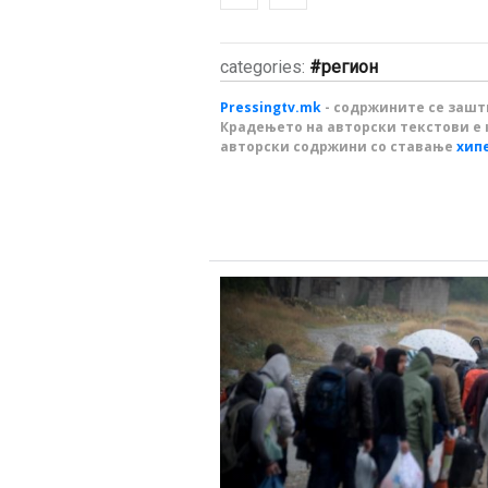
categories:
регион
Pressingtv.mk
- содржините се зашти
Крадењето на авторски текстови е 
авторски содржини со ставање
хип