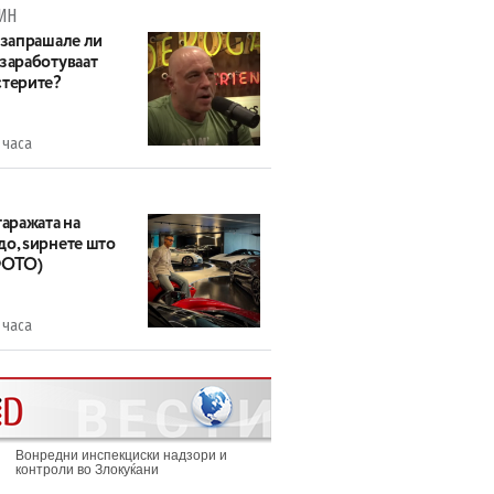
ИН
 запрашале ли
 заработуваат
стерите?
 часа
гаражата на
до, ѕирнете што
ФОТО)
 часа