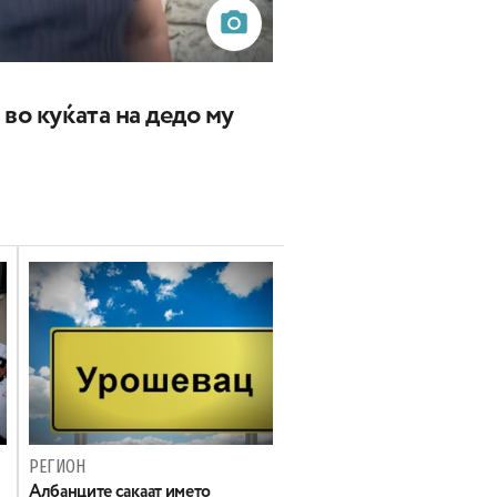
во куќата на дедо му
РЕГИОН
Aлбанците сакаат името