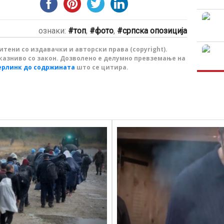
ознаки:
топ
,
фото
,
српска опозиција
тени со издавачки и авторски права (copyright).
казниво со закон. Дозволено е делумно превземање на
ерлинк до содржината
што се цитира.