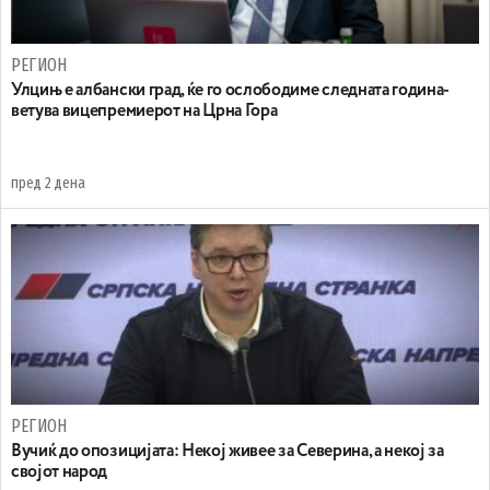
РЕГИОН
Улцињ е албански град, ќе го ослободиме следната година-
ветува вицепремиерот на Црна Гора
пред 2 дена
РЕГИОН
Вучиќ до опозицијата: Некој живее за Северина, а некој за
својот народ