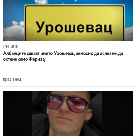
РЕГИОН
Aлбанците сакаат името Урошевац целосно да исчезне, да
остане само Феризај
пред 1 нед.