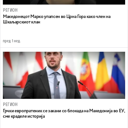
РЕГИОН
Maкедонецот Марко упапсен во Црна Гора како член на
Шкаљарскиот клан
пред 1 нед.
РЕГИОН
Грчки европратеник се закани со блокада на Македонија во ЕУ,
сме краделе историја