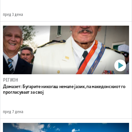
пред 3 дена
РЕГИОН
Домазет: Бугарите никогаш немале јазик, па македонскиот го
прогласуваат за свој
пред 7 дена