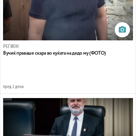
РЕГИОН
Вучиќ праваше скара во куќата на дедо му (ФОТО)
пред 2 дена