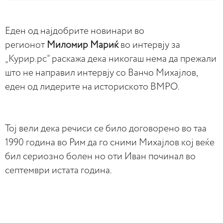
Еден од најдобрите новинари во
регионот
Миломир Мариќ
во интервју за
„Курир.рс“ раскажа дека никогаш нема да прежали
што не направил интервју со Ванчо Михајлов,
еден од лидерите на историското ВМРО.
Тој вели дека речиси се било договорено во таа
1990 година во Рим да го сними Михајлов кој веќе
бил сериозно болен но оти Иван починал во
септември истата година.