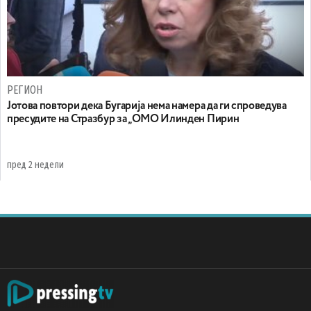
РЕГИОН
Јотова повтори дека Бугарија нема намера да ги спроведува
пресудите на Стразбур за „ОМО Илинден Пирин
пред 2 недели