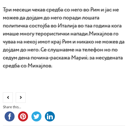
Три месеци чекав средба со него во Рим и јас не
можев да дојдам до него поради лошата
политичка состојба во Италија во таа година кога
имаше многу терористички напади.Михајлов го
чуваа на некој имот крај Рим и никако не можев да
дојдам до него. Се слушнавме на телефон но по
седум дена почина-раскажа Мариќ. за несудената
средба со Михајлов.
Share this...