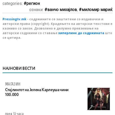
categories:
регион
ознаки:
ванчо михајлов
,
миломир мариќ
Pressingtv.mk
- содржините се заштитени со издавачки и
авторски права (copyright). Крадењето на авторски текстови е
казниво со закон. Дозволено е делумно превземање на
авторски содржини со ставање
хиперлинк до содржината
што
се цитира.
НАЈНОВИ ВЕСТИ
МАГАЗИН
Стајлингот на Јелена Карлеуша чини
100.000
пред 13 часа