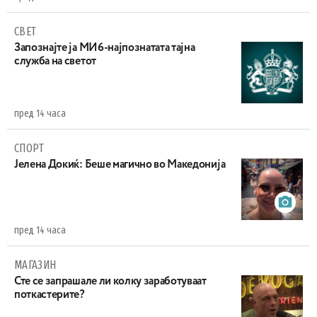
СВЕТ
Запознајте ја МИ6-најпознатата тајна
служба на светот
пред 14 часа
СПОРТ
Јелена Докиќ: Беше магично во Македонија
пред 14 часа
МАГАЗИН
Сте се запрашале ли колку заработуваат
поткастерите?