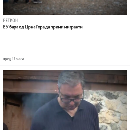
РЕГИОН
EУ бара од Црна Гора да прими мигранти
пред 17 часа