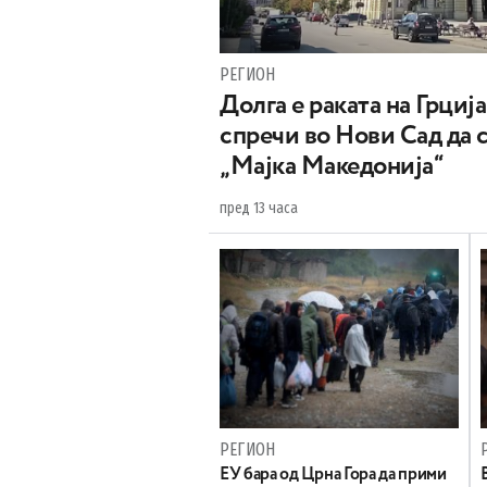
РЕГИОН
Долга е раката на Грција
спречи во Нови Сад да 
„Мајка Македонија“
пред 13 часа
РЕГИОН
EУ бара од Црна Гора да прими