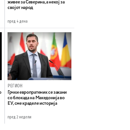
живее за Северина, а некој за
својот народ
пред 4 дена
РЕГИОН
о
Грчки европратеник се закани
со блокада на Македонија во
ЕУ, сме краделе историја
пред 2 недели