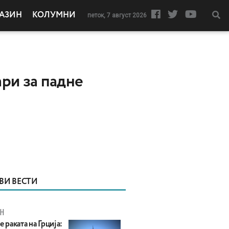
АЗИН
КОЛУМНИ
петок, 7 август 2026
ри за падне
ВИ ВЕСТИ
Н
е раката на Грција: