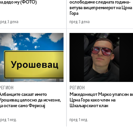
на дедо му (ФОТО)
ослободиме следната година-
ветува вицепремиерот на Црна
Гора
пред 3 дена
пред 3 дена
РЕГИОН
РЕГИОН
Aлбанците сакаат името
Maкедонецот Марко упапсен в
Урошевац целосно да исчезне,
Црна Гора како член на
да остане само Феризај
Шкаљарскиот клан
ред 1 нед.
пред 1 нед.