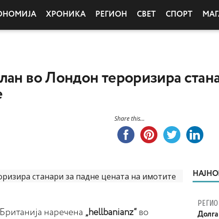
ОНОМИЈА
ХРОНИКА
РЕГИОН
СВЕТ
СПОРТ
МАГ
лан во Лондон тероризира стана
е
Share this...
НАЈНО
РЕГИО
 Британија наречена
„hellbanianz“
во
Долга 