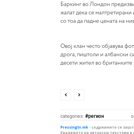
Баркинг во Лондон предизви
жалат дека се малтретирани 
со тоа да падне цената на ни
Овој клан често објавува фо
дрога, пиштоли и албански с
десети жител во британките 
categories:
регион
о
Pressingtv.mk
- содржините се зашти
Крадењето на авторски текстови е 