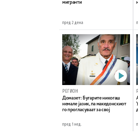
мигранти
пред 2 дена
РЕГИОН
Домазет: Бугарите никогаш
немале јазик, па македонскиот
го прогласуваат за свој
пред 1 нед.
п