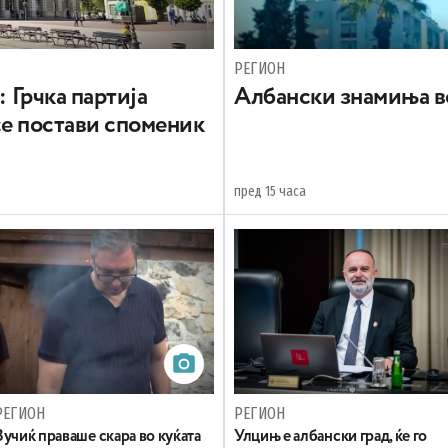
РЕГИОН
: Грчка партија
Aлбански знамиња в
се постави споменик
пред 15 часа
РЕГИОН
РЕГИОН
Вучиќ праваше скара во куќата
Улцињ е албански град, ќе го