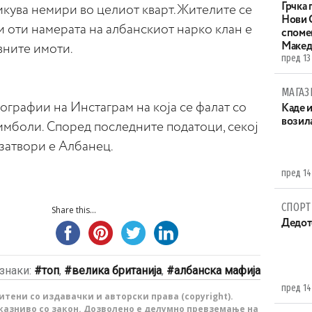
Грчка 
кува немири во целиот кварт.Жителите се
Нови С
и оти намерата на албанскиот нарко клан е
споме
Макед
вните имоти.
пред 13
МАГАЗ
тографии на Инстаграм на која се фалат со
Каде 
возила
имболи. Според последните податоци, секој
затвори е Албанец.
пред 14
СПОРТ
Share this...
Дедот
знаки:
топ
,
велика британија
,
албанска мафија
пред 14
тени со издавачки и авторски права (copyright).
казниво со закон. Дозволено е делумно превземање на