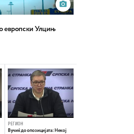
о европски Улцињ
РЕГИОН
Вучиќ до опозицијата: Некој