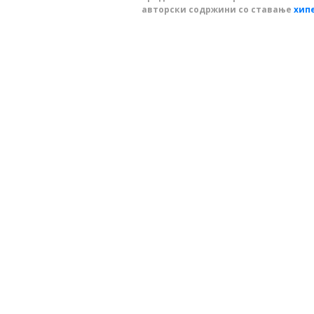
авторски содржини со ставање
хип