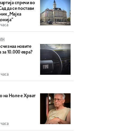
партија спречи во
ад да се постави
ник „Мајка
онија“
 часа
ИН
исчезнаа новите
 за 10.000 евра?
 часа
о на Ноле е Хрват
 часа