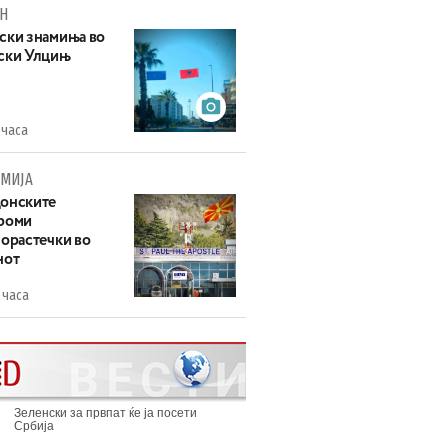
Н
ски знамиња во
ски Улцињ
 часа
МИЈА
онските
роми
зорастечки во
нот
 часа