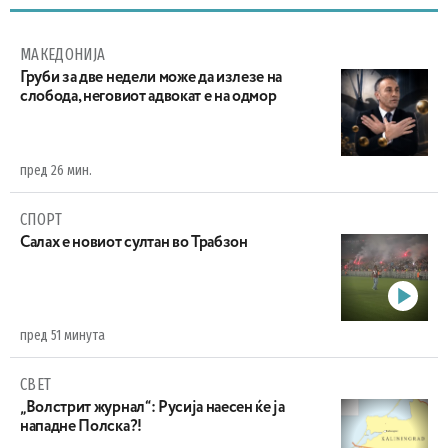
МАКЕДОНИЈА
Груби за две недели може да излезе на
слобода, неговиот адвокат е на одмор
пред 26 мин.
СПОРТ
Салах е новиот султан во Трабзон
пред 51 минута
СВЕТ
„Волстрит журнал“: Русија наесен ќе ја
нападне Полска?!