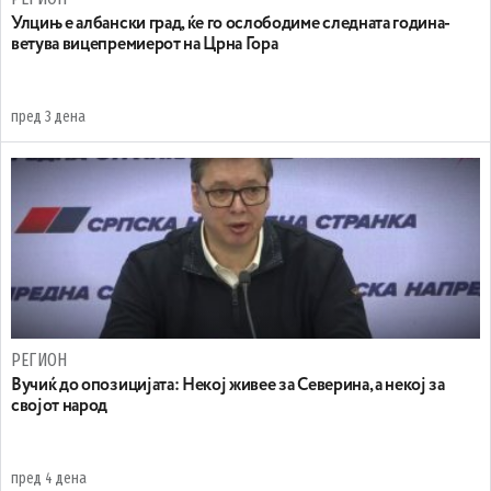
Улцињ е албански град, ќе го ослободиме следната година-
ветува вицепремиерот на Црна Гора
пред 3 дена
РЕГИОН
Вучиќ до опозицијата: Некој живее за Северина, а некој за
својот народ
пред 4 дена