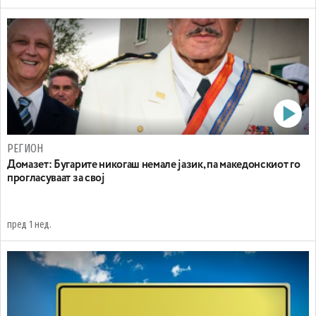
РЕГИОН
Домазет: Бугарите никогаш немале јазик, па македонскиот го
прогласуваат за свој
пред 1 нед.