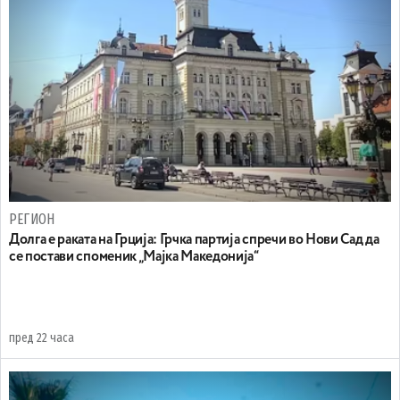
РЕГИОН
Долга е раката на Грција: Грчка партија спречи во Нови Сад да
се постави споменик „Мајка Македонија“
пред 22 часа