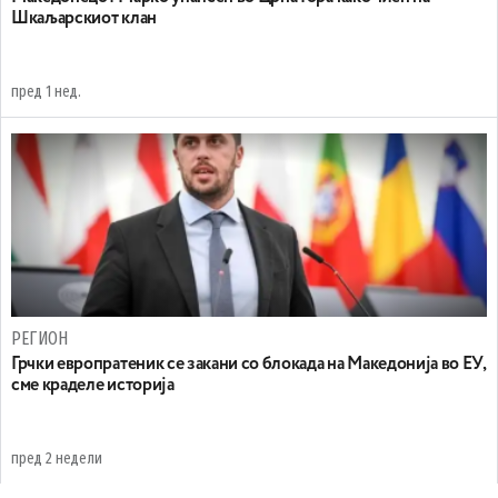
Шкаљарскиот клан
пред 1 нед.
РЕГИОН
Грчки европратеник се закани со блокада на Македонија во ЕУ,
сме краделе историја
пред 2 недели