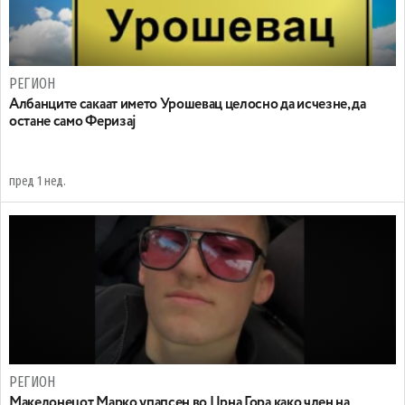
РЕГИОН
Aлбанците сакаат името Урошевац целосно да исчезне, да
остане само Феризај
пред 1 нед.
РЕГИОН
Maкедонецот Марко упапсен во Црна Гора како член на