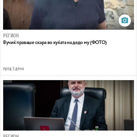
РЕГИОН
Вучиќ праваше скара во куќата на дедо му (ФОТО)
пред 3 дена
РЕГИОН