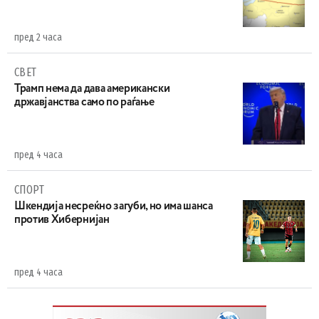
пред 2 часа
СВЕТ
Трамп нема да дава американски
државјанства само по раѓање
пред 4 часа
СПОРТ
Шкендија несреќно загуби, но има шанса
против Хибернијан
пред 4 часа