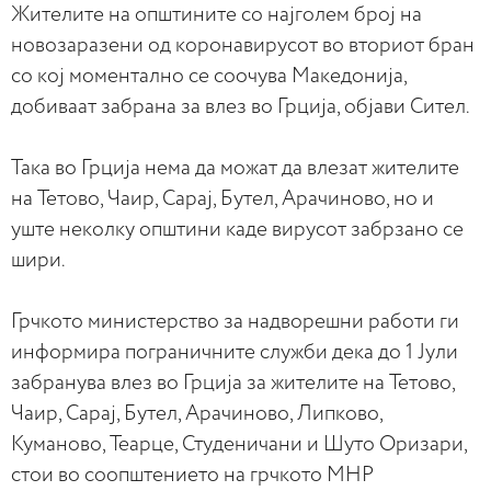
Жителите на општините со најголем број на
новозаразени од коронавирусот во вториот бран
со кој моментално се соочува Македонија,
добиваат забрана за влез во Грција, објави Сител.
Така во Грција нема да можат да влезат жителите
на Тетово, Чаир, Сарај, Бутел, Арачиново, но и
уште неколку општини каде вирусот забрзано се
шири.
Грчкото министерство за надворешни работи ги
информира пограничните служби дека до 1 Јули
забранува влез во Грција за жителите на Тетово,
Чаир, Сарај, Бутел, Арачиново, Липково,
Куманово, Теарце, Студеничани и Шуто Оризари,
стои во соопштението на грчкото МНР