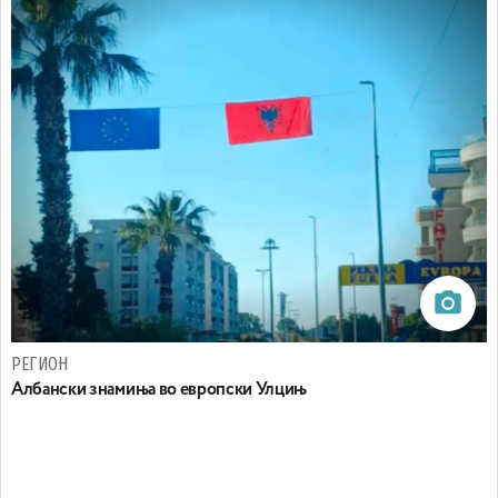
РЕГИОН
Aлбански знамиња во европски Улцињ