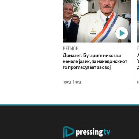
РЕГИОН
Домазет: Бугарите никогаш
немале јазик, па македонскиот
го прогласуваат за свој
пред 1 нед.