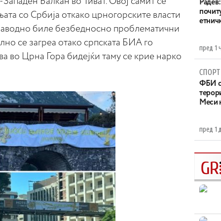
Западен Балкан во Тиват. Овој самит се
Радев:
почит
њата со Србија откако црногорските власти
етнич
ј наводно биле безбедносно проблематични
лно се загреа отако српската БИА го
пред 1 
ва во Црна Гора бидејќи таму се крие нарко
СПОРТ
ФБИ с
терор
Меси 
пред 1 