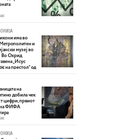
оната
час
ОНИЈА
 икони има во
 Метрополитен и
јански музеј во
: Во Охрид
тавена „Исус
час
с на престол“ од
ек
ницата на
тино добила чек
ст цифри, првиот
 на ФИФА
тира
час
ОНИЈА