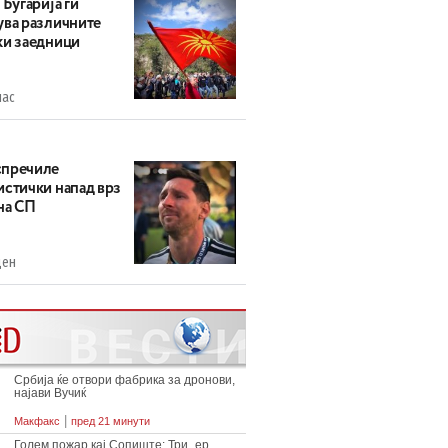
 Бугарија ги
ува различните
ки заедници
час
пречиле
истички напад врз
на СП
ден