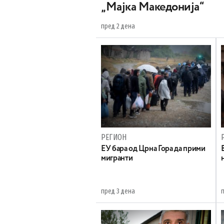
„Мајка Македонија“
пред 2 дена
РЕГИОН
EУ бара од Црна Гора да прими
мигранти
пред 3 дена