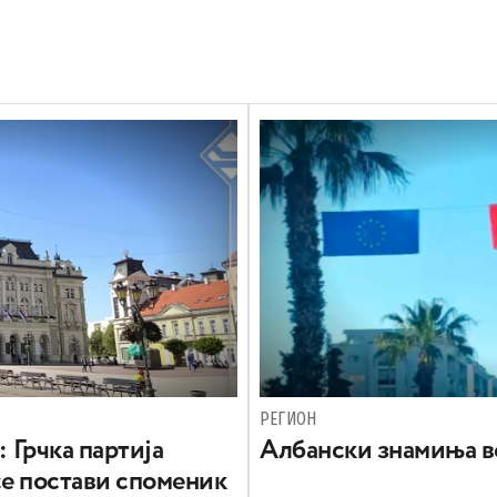
РЕГИОН
: Грчка партија
Aлбански знамиња в
се постави споменик