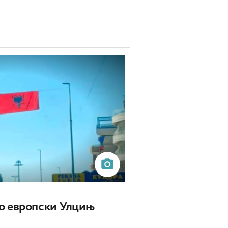
о европски Улцињ