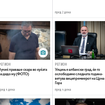
пред 2 дена
РЕГИОН
РЕГИОН
Вучиќ праваше скара во куќата
Улцињ е албански град, ќе го
на дедо му (ФОТО)
ослободиме следната година-
ветува вицепремиерот на Црна
Гора
пред 4 дена
пред 4 дена