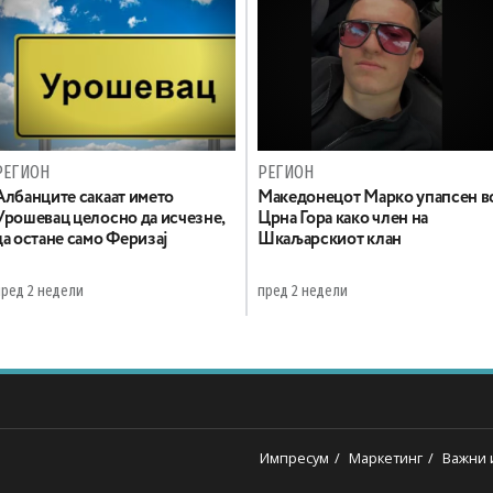
РЕГИОН
РЕГИОН
Aлбанците сакаат името
Maкедонецот Марко упапсен в
Урошевац целосно да исчезне,
Црна Гора како член на
да остане само Феризај
Шкаљарскиот клан
пред 2 недели
пред 2 недели
Импресум
Маркетинг
Важни 