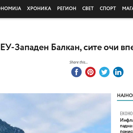
ОНОМИЈА
ХРОНИКА
РЕГИОН
СВЕТ
СПОРТ
МАГ
ЕУ-Западен Балкан, сите очи вп
Share this...
НАЈНО
ЕКОНО
Инфла
падна 
понис