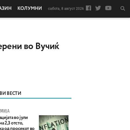
АЗИН
КОЛУМНИ
сабота, 8 август 2026
ерени во Вучиќ
ВИ ВЕСТИ
МИЈА
цијата во јули
на 2,3 отсто,
ка од просекот во