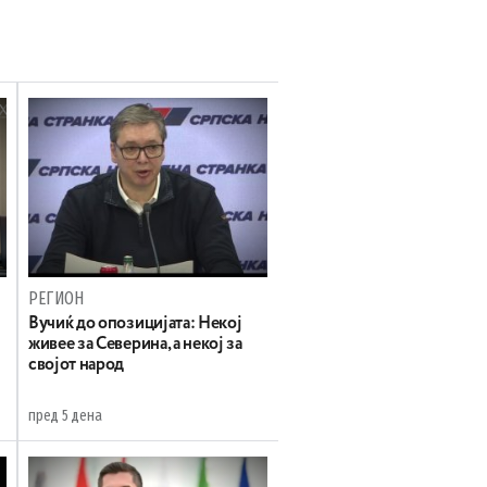
РЕГИОН
Вучиќ до опозицијата: Некој
живее за Северина, а некој за
својот народ
пред 5 дена