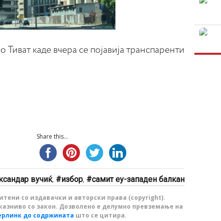
о Тиват каде вчера се појавија транспаренти
Share this...
ксандар вучиќ
,
избор
,
самит еу-западен балкан
тени со издавачки и авторски права (copyright).
казниво со закон. Дозволено е делумно превземање на
ерлинк до содржината
што се цитира.