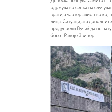
Денеска почнува Самитот ЕУ-
одржува во сенка на случува
вратија чартер авион во ко
лица. Ситуацијата дополните
предупреди Вучиќ да не пату
босот Радоје Звицер.