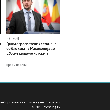
РЕГИОН
о
Грчки европратеник се закани
со блокада на Македонија во
ЕУ, сме краделе историја
пред 2 недели
информации за корисниците
Контакт
© 2018 Pressing TV