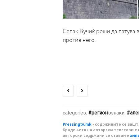
Сепак Вучиќ реши да патува в
против него.
categories:
регион
ознаки:
але
Pressingtv.mk
- содржините се зашти
Крадењето на авторски текстови е 
авторски содржини со ставање
хип