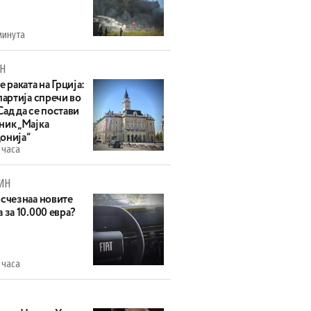
минута
Н
е раката на Грција:
партија спречи во
ад да се постави
ник „Мајка
онија“
 часа
ИН
исчезнаа новите
 за 10.000 евра?
 часа