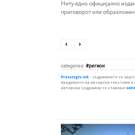
Ниту едно официјално издани
приговорот или образложени
categories:
регион
Pressingtv.mk
- содржините се зашти
Крадењето на авторски текстови е 
авторски содржини со ставање
хип