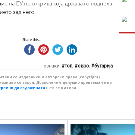
е на ЕУ не открива која држава го поднела
ето зад него.
Share this...
ознаки:
топ
,
евро
,
бугарија
тени со издавачки и авторски права (copyright).
казниво со закон. Дозволено е делумно превземање на
ерлинк до содржината
што се цитира.