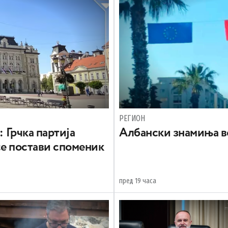
РЕГИОН
: Грчка партија
Aлбански знамиња в
се постави споменик
пред 19 часа