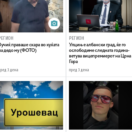
РЕГИОН
РЕГИОН
Вучиќ праваше скара во куќата
Улцињ е албански град, ќе го
на дедо му (ФОТО)
ослободиме следната година-
ветува вицепремиерот на Црна
Гора
пред 3 дена
пред 3 дена