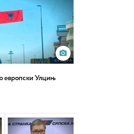
о европски Улцињ