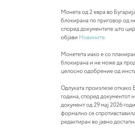
Монета од 2 евра во Бугарија
блокирана по приговор од н
според документите што цирк
објави
Новините.
Монетета иако е со планиран
блокирана и не може да про
целосно одобрение од инсти
Одлуката произлезе откако Бу
година, според документот н
документ од 29 мај 2026 год
формално се спротивставила
редактиран во јавно достапн