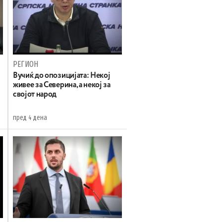
РЕГИОН
Вучиќ до опозицијата: Некој
живее за Северина, а некој за
својот народ
пред 4 дена