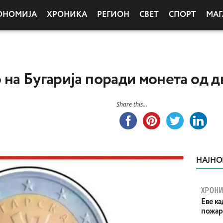
ОНОМИЈА
ХРОНИКА
РЕГИОН
СВЕТ
СПОРТ
МАГ
о на Бугарија поради монета од д
Share this...
НАЈНО
ХРОНИ
Eве ка
пожар