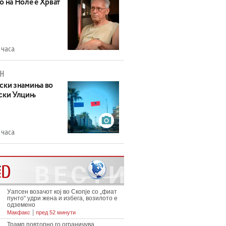
о на Ноле е Хрват
 часа
Н
ски знамиња во
ски Улцињ
 часа