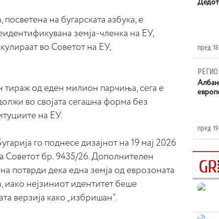
Дедот
, посветена на бугарската азбука, е
еидентификувана земја-членка на ЕУ,
улираат во Советот на ЕУ,
пред 18
РЕГИО
Aлбан
 тираж од еден милион парчиња, сега е
европ
должи во својата сегашна форма без
туциите на ЕУ.
пред 19
гарија го поднесе дизајнот на 19 мај 2026
а Советот бр. 9435/26. Дополнителен
ина потврди дека една земја од еврозоната
, иако нејзиниот идентитет беше
ата верзија како „избришан“.