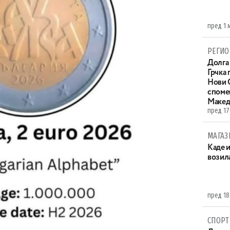
пред 1 
РЕГИО
Долга 
Грчка 
Нови С
споме
Макед
пред 17
МАГАЗ
Каде 
возила
пред 18
СПОРТ