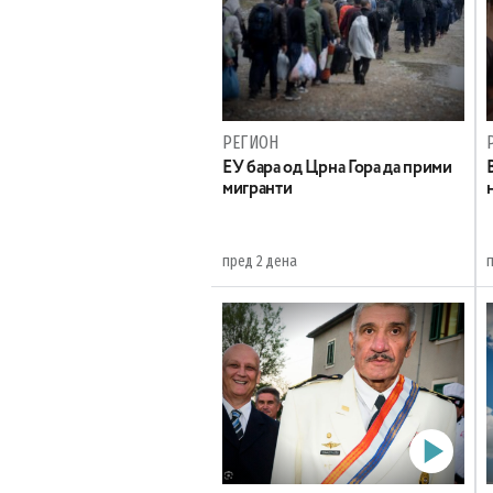
РЕГИОН
EУ бара од Црна Гора да прими
мигранти
пред 2 дена