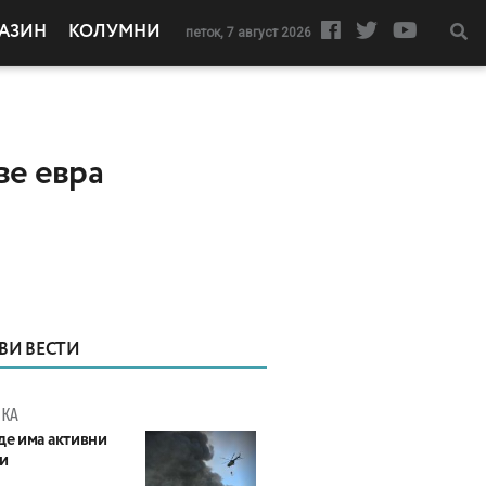
АЗИН
КОЛУМНИ
петок, 7 август 2026
ве евра
ВИ ВЕСТИ
КА
де има активни
и