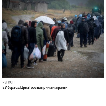
РЕГИОН
EУ бара од Црна Гора да прими мигранти