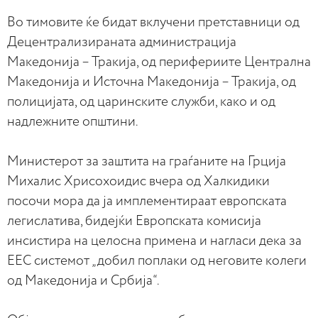
Во тимовите ќе бидат вклучени претставници од
Децентрализираната администрација
Македонија – Тракија, од перифериите Централна
Македонија и Источна Македонија – Тракија, од
полицијата, од царинските служби, како и од
надлежните општини.
Министерот за заштита на граѓаните на Грција
Михалис Хрисохоидис вчера од Халкидики
посочи мора да ја имплементираат европската
легислатива, бидејќи Европската комисија
инсистира на целосна примена и нагласи дека за
ЕЕС системот „добил поплаки од неговите колеги
од Македонија и Србија“.