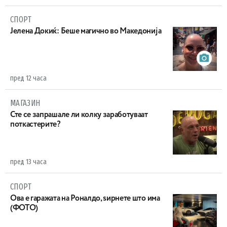
СПОРТ
Јелена Докиќ: Беше магично во Македонија
пред 12 часа
МАГАЗИН
Сте се запрашале ли колку заработуваат
поткастерите?
пред 13 часа
СПОРТ
Ова е гаражата на Роналдо, ѕирнете што има
(ФОТО)