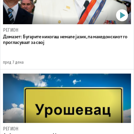
РЕГИОН
Домазет: Бугарите никогаш немале јазик, па македонскиот го
прогласуваат за свој
пред 7 дена
РЕГИОН