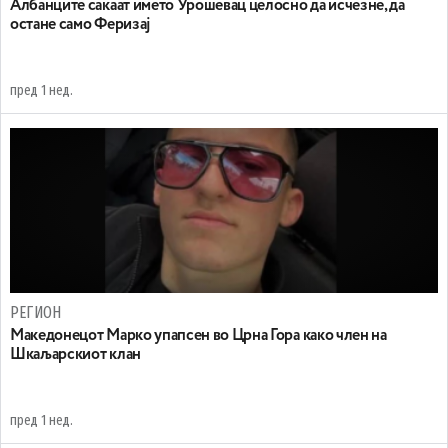
Aлбанците сакаат името Урошевац целосно да исчезне, да
остане само Феризај
пред 1 нед.
РЕГИОН
Maкедонецот Марко упапсен во Црна Гора како член на
Шкаљарскиот клан
пред 1 нед.