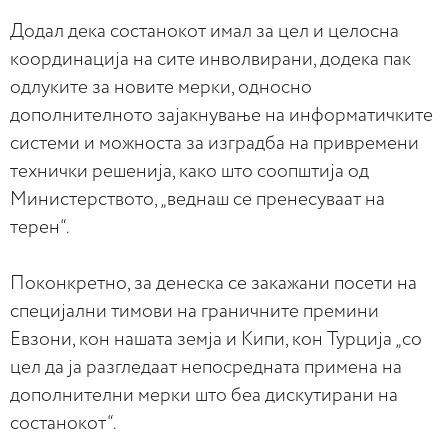
Додал дека состанокот имал за цел и целосна
координација на сите инволвирани, додека пак
одлуките за новите мерки, односно
дополнителното зајакнување на информатичките
системи и можноста за изградба на привремени
технички решенија, како што соопштија од
Министерството, „веднаш се пренесуваат на
терен“.
Поконкретно, за денеска се закажани посети на
специјални тимови на граничните премини
Евзони, кон нашата земја и Кипи, кон Турција „со
цел да ја разгледаат непосредната примена на
дополнителни мерки што беа дискутирани на
состанокот“.