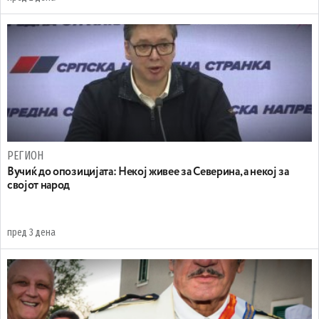
РЕГИОН
Вучиќ до опозицијата: Некој живее за Северина, а некој за
својот народ
пред 3 дена