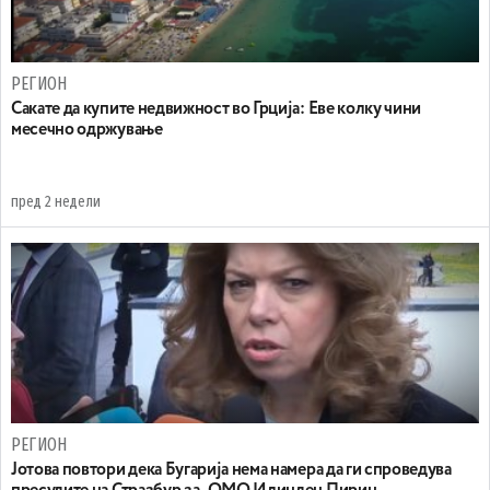
РЕГИОН
Сакате да купите недвижност во Грција: Еве колку чини
месечно одржување
пред 2 недели
РЕГИОН
Јотова повтори дека Бугарија нема намера да ги спроведува