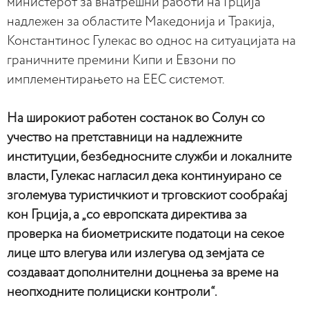
министерот за внатрешни работи на Грција
надлежен за областите Македонија и Тракија,
Константинос Гулекас во однос на ситуацијата на
граничните премини Кипи и Евзони по
имплементирањето на ЕЕС системот.
На широкиот работен состанок во Солун со
учество на претставници на надлежните
институции, безбедносните служби и локалните
власти, Гулекас нагласил дека континуирано се
зголемува туристичкиот и трговскиот сообраќај
кон Грција, а „со европската директива за
проверка на биометриските податоци на секое
лице што влегува или излегува од земјата се
создаваат дополнителни доцнења за време на
неопходните полициски контроли“.