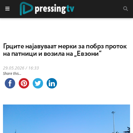
Грците најавуваaт мерки за побрз проток
на патници и возила на „Евзони“
29.05.2026 / 16:33
Share this...