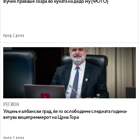
Вучиќ праваше скара во куќата на дедо му (ФОТО)
пред 2 дена
РЕГИОН
Улцињ е албански град, ќе го ослободиме следната година-
ветува вицепремиерот на Црна Гора
пред 2 дена