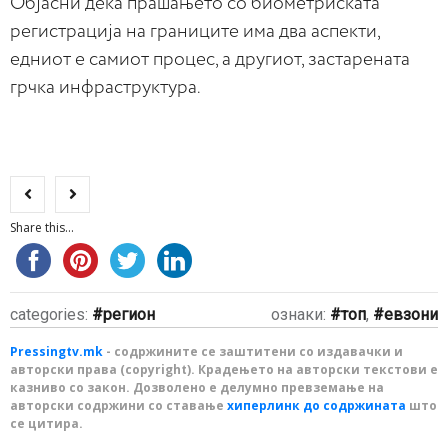
Објасни дека прашањето со биометриската
регистрација на границите има два аспекти,
едниот е самиот процес, а другиот, застарената
грчка инфраструктура.
Share this...
categories:
регион
ознаки:
топ
,
евзони
Pressingtv.mk
- содржините се заштитени со издавачки и
авторски права (copyright). Крадењето на авторски текстови е
казниво со закон. Дозволено е делумно превземање на
авторски содржини со ставање
хиперлинк до содржината
што
се цитира.