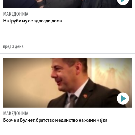
МАКЕДОНИЈА
На Груби му се здосади дома
пред 3 дена
МАКЕДОНИЈА
Борче и Вулнет, братство и единство на жими мајка