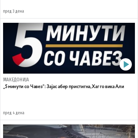
пред 3 дена
МАКЕДОНИЈА
„5 минути со Чавез“: Зајас абер пристигна, Хаг го вика Али
пред 4 дена