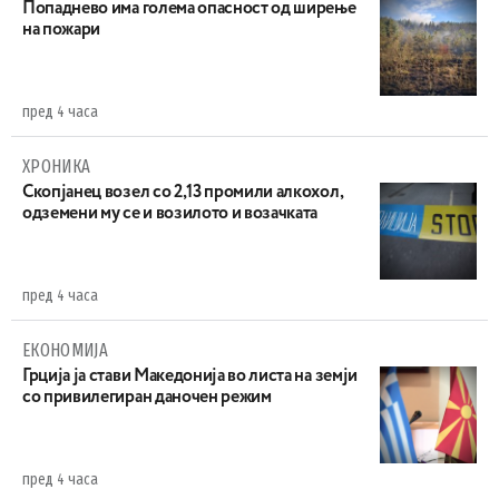
Попаднево има голема опасност од ширење
на пожари
пред 4 часа
ХРОНИКА
Скопјанец возел со 2,13 промили алкохол,
одземени му се и возилото и возачката
пред 4 часа
ЕКОНОМИЈА
Грција ја стави Македонија во листа на земји
со привилегиран даночен режим
пред 4 часа