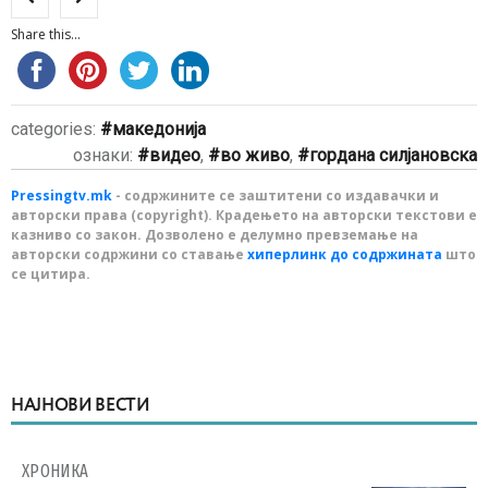
Share this...
categories:
македонија
ознаки:
видео
,
во живо
,
гордана силјановска
Pressingtv.mk
- содржините се заштитени со издавачки и
авторски права (copyright). Крадењето на авторски текстови е
казниво со закон. Дозволено е делумно превземање на
авторски содржини со ставање
хиперлинк до содржината
што
се цитира.
НАЈНОВИ ВЕСТИ
ХРОНИКА