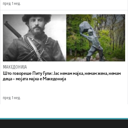
пред 1 нед.
МАКЕДОНИЈА
Што говореше Питу Гули: Јас немам мајка, немам жена, немам
деца – мојата мајка е Македонија
пред 1 нед.