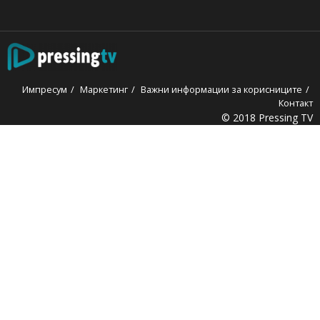
Импресум
Маркетинг
Важни информации за корисниците
Контакт
© 2018 Pressing TV
obet
holiganbet
Holiganbet
jojobet
grandpashabet
betpark
cas