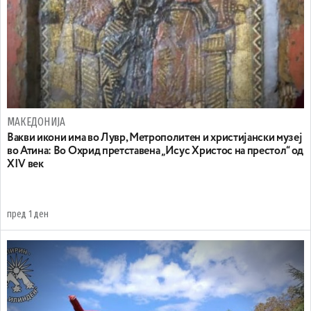
МАКЕДОНИЈА
Вакви икони има во Лувр, Метрополитен и христијански музеј
во Атина: Во Охрид претставена „Исус Христос на престол“ од
XIV век
пред 1 ден