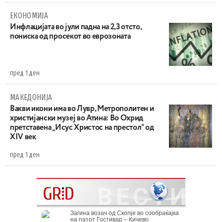
ЕКОНОМИЈА
Инфлацијата во јули падна на 2,3 отсто,
пониска од просекот во еврозоната
пред 1 ден
МАКЕДОНИЈА
Вакви икони има во Лувр, Метрополитен и
христијански музеј во Атина: Во Охрид
претставена „Исус Христос на престол“ од
XIV век
пред 1 ден