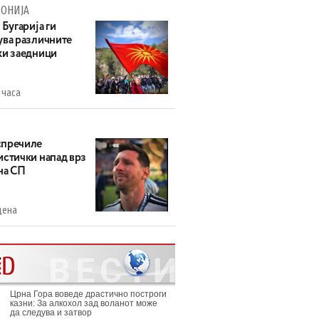
ОНИЈА
 Бугарија ги
ува различните
ки заедници
 часа
пречиле
истички напад врз
на СП
дена