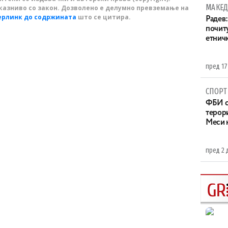
МАКЕД
казниво со закон. Дозволено е делумно превземање на
ерлинк до содржината
што се цитира.
Радев:
почит
етнич
пред 17
СПОРТ
ФБИ с
терор
Меси 
пред 2 