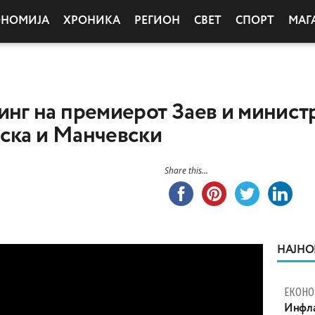
ОНОМИЈА
ХРОНИКА
РЕГИОН
СВЕТ
СПОРТ
МАГ
г на премиерот Заев и минист
ска и Манчевски
Share this...
НАЈНО
ЕКОНО
Инфла