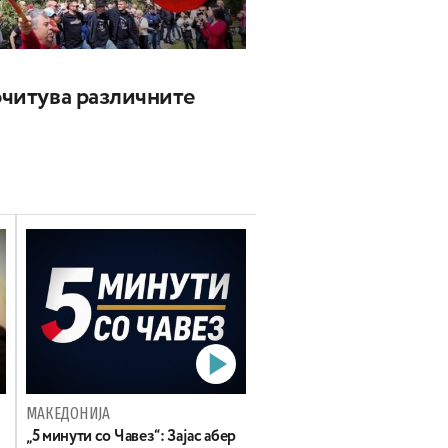
почитува различните
МАКЕДОНИЈА
„5 минути со Чавез“: Зајас абер