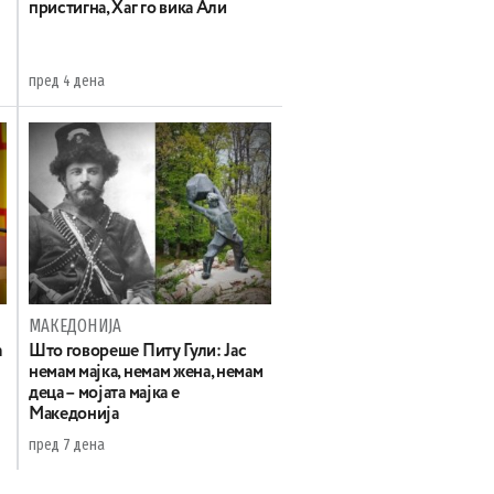
пристигна, Хаг го вика Али
пред 4 дена
МАКЕДОНИЈА
а
Што говореше Питу Гули: Јас
немам мајка, немам жена, немам
деца – мојата мајка е
Македонија
пред 7 дена