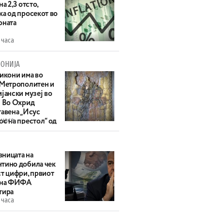
на 2,3 отсто,
ка од просекот во
оната
 часа
ОНИЈА
 икони има во
 Метрополитен и
јански музеј во
: Во Охрид
тавена „Исус
 часа
с на престол“ од
ек
ницата на
тино добила чек
ст цифри, првиот
 на ФИФА
тира
 часа