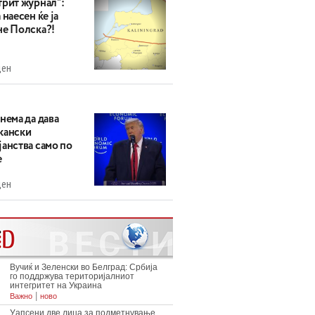
трит журнал“:
 наесен ќе ја
не Полска?!
ден
нема да дава
кански
анства само по
е
ден