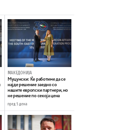
МАКЕДОНИЈА
Муцунски: Ќе работиме да се
и
најде решение заедно со
нашите европски партнери, но
не решение по секоја цена
пред 5 дена