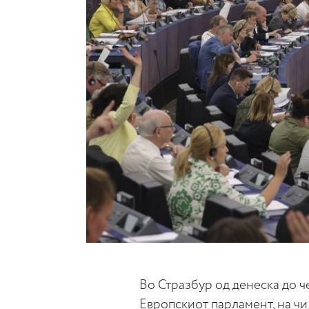
Во Стразбур од денеска до ч
Европскиот парламент, на чиј