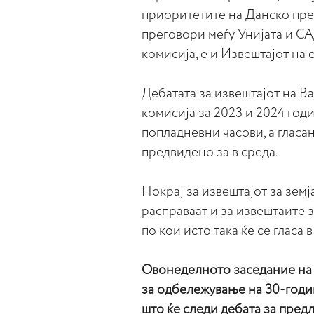
приоритетите на Данско прет
преговори меѓу Унијата и С
комисија, е и Извештајот на 
Дебатата за извештајот на В
комисија за 2023 и 2024 годи
попладневни часови, а глас
предвидено за в среда.
Покрај за извештајот за зем
расправаат и за извештаите з
по кои исто така ќе се гласа в
Овонеделното заседание на 
за одбележување на 30-годи
што ќе следи дебата за пред