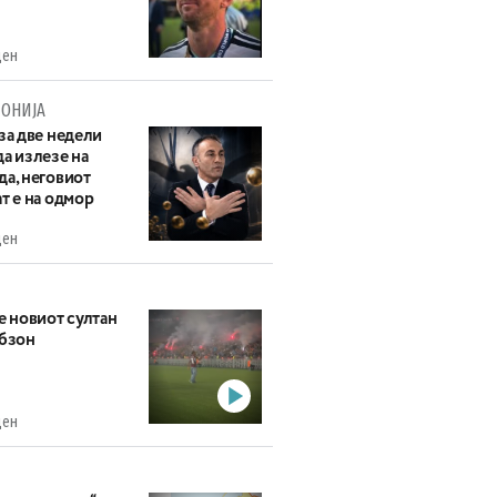
ден
ОНИЈА
за две недели
а излезе на
да, неговиот
т е на одмор
ден
е новиот султан
абзон
ден