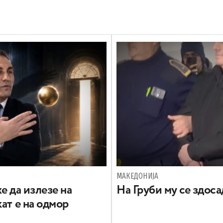
МАКЕДОНИЈА
е да излезе на
На Груби му се здос
ат е на одмор