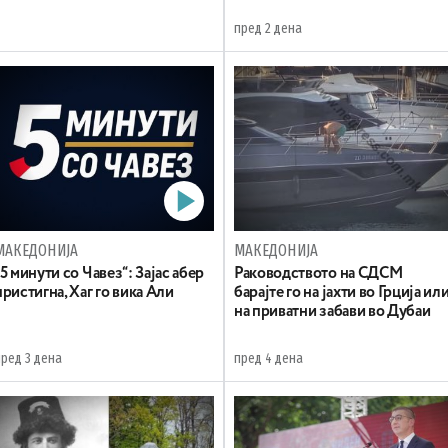
пред 2 дена
МАКЕДОНИЈА
МАКЕДОНИЈА
„5 минути со Чавез“: Зајас абер
Раководството на СДСМ
пристигна, Хаг го вика Али
барајте го на јахти во Грција ил
на приватни забави во Дубаи
пред 3 дена
пред 4 дена