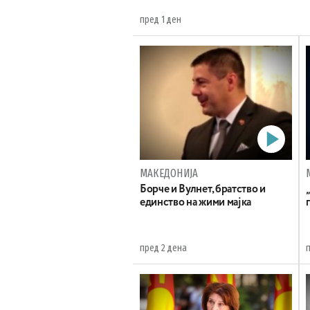
пред 1 ден
МАКЕДОНИЈА
Борче и Вулнет, братство и
единство на жими мајка
пред 2 дена