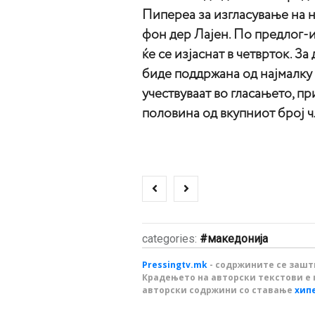
Пипереа за изгласување на 
фон дер Лајен. По предлог-
ќе се изјаснат в четврток. За
биде поддржана од најмалку
учествуваат во гласањето, пр
половина од вкупниот број 
categories:
македонија
Pressingtv.mk
- содржините се зашти
Крадењето на авторски текстови е 
авторски содржини со ставање
хип