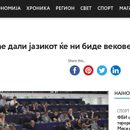
ОНОМИЈА
ХРОНИКА
РЕГИОН
СВЕТ
СПОРТ
МАГ
ае дали јазикот ќе ни биде веко
Share this...
НАЈНО
СПОРТ
ФБИ с
терор
Меси 