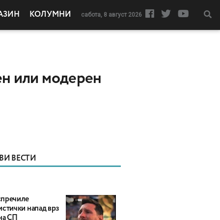
АЗИН
КОЛУМНИ
сабота, 8 август 2026
вен или модерен
ВИ ВЕСТИ
пречиле
истички напад врз
на СП