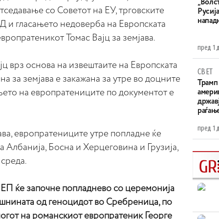
„Волс
седавање со Советот на ЕУ, трговските
Русија
напад
АД и гласањето недоверба на Европската
европратеникот Томас Вајц за земјава.
пред 1 
ајц врз основа на извештаите на Европската
СВЕТ
на за земјава е закажана за утре во доцните
Трамп 
ањето на европратениците по документот е
амери
државј
раѓањ
пред 1 
јава, европратениците утре попладне ќе
а Албанија, Босна и Херцеговина и Грузија,
 среда.
ЕП ќе започне попладнево со церемонија
шнината од геноцидот во Сребреница, по
логот на романскиот европратеник Георге