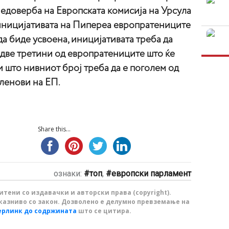
недоверба на Европската комисија на Урсула
иницијативата на Пипереа европратениците
 да биде усвоена, иницијативата треба да
 две третини од европратениците што ќе
и што нивниот број треба да е поголем од
членови на ЕП.
Share this...
ознаки:
топ
,
европски парламент
тени со издавачки и авторски права (copyright).
казниво со закон. Дозволено е делумно превземање на
ерлинк до содржината
што се цитира.