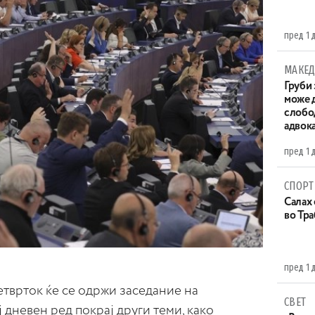
пред 1 
МАКЕД
Груби 
може д
слобо
адвока
пред 1 
СПОРТ
Салах 
во Тр
пред 1 
етврток ќе се одржи заседание на
СВЕТ
 дневен ред покрај други теми, како