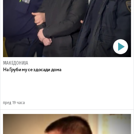
МАКЕДОНИЈА
На Груби му се здосади дома
пред 19 часа