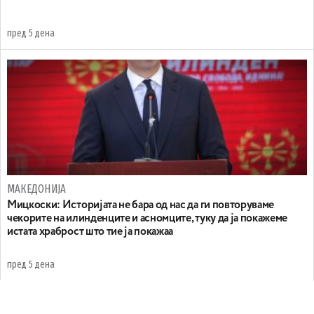
пред 5 дена
МАКЕДОНИЈА
Мицкоски: Историјата не бара од нас да ги повторуваме
чекорите на илинденците и асномците, туку да ја покажеме
истата храброст што тие ја покажаа
пред 5 дена