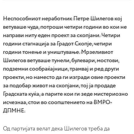
Неспособниот неработник Петре Шилегов кој
ветуваше чуда, потроши четири години во кои не
направи ниту еден проект за скопјани. Четири
години стагнација за Градот Скопје, четири
години тонење и уништување. Мрзеливиот
Шилегов ветуваше тунели, булевари, мостови,
подземни сообраќајници, трамвај и ред други
проекти, но наместо да ги изгради овие проекти
за подобар живот на скопјани, тој ја продаде
Градската куќа, а парите кои ги зеде мистериозно
исчезнаа, стои во соопштението на ВМРО-
ДПМНЕ.
Од партијата велат дека Шилегов треба да