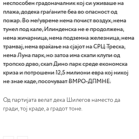
неспособен градоначалник кој си уживаше на
плажа, додека граѓаните беа во опасност од
пожар. Во меѓувреме нема почист воздух, нема
тунел под кале, Илинденска не е продолжена,
нема жичарница, нема подземна железница, нема
трамвај, нема враќање на сјајот на СРЦ Треска,
нема Луна парк, но затоа има скапи клупи од
тропско дрво, скап Дино парк среде економска
криза и потрошени 12,5 милиони евра кој никој
не знае каде, посочуваат ВМРО-ДПМНЕ.
Од партијата велат дека Шилегов наместо да
гради, тој краде, а градот тоне.