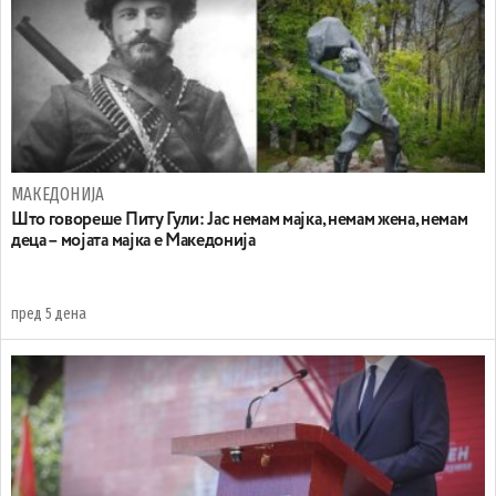
МАКЕДОНИЈА
Што говореше Питу Гули: Јас немам мајка, немам жена, немам
деца – мојата мајка е Македонија
пред 5 дена