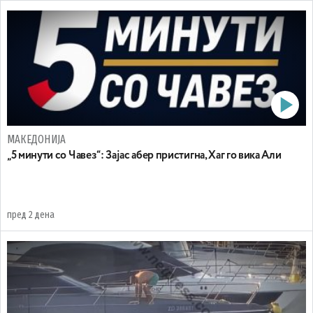
МАКЕДОНИЈА
„5 минути со Чавез“: Зајас абер пристигна, Хаг го вика Али
пред 2 дена