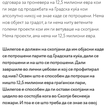
одговара за проневера на 12,5 милиони евра кои
ги зеде од продажбата на Градска куќа кои
апсолутно никој не знае каде се потрошени. Нема
нов објект за градот, а ги нема ниту ветените
големи проекти кои им ги ветуваше на скопјани.
Нема проекти, ама нема ни 12,5 милиони евра.
Шилегов е должен на скопјани да им објасни каде
се потрошени парите од Градската куќа, дали се
потрошени и на што се потрошени. Дали
завршиле во лични џебови и кој се профитирал
од нив? Освен што е способен да потроши на
ништо 12,5 милиони евра граѓански пари,
Шилегов е способен да ги остави скопјани на
цедило во состојба кога во Скопје беснееја
пожари. И тоа е се што треба да се знае за овој