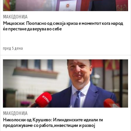
МАКЕДОНИЈА
Мицкоски: Поопасно од секоја криза е моментот кога народ
ќе престане да верува во себе
пред 5 дена
МАКЕДОНИЈА
Николоски од Крушево: Илинденските идеали ги
продолжуваме со работа, инвестиции и развој