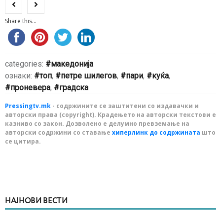
Share this...
categories:
македонија
ознаки:
топ
,
петре шилегов
,
пари
,
куќа
,
проневера
,
градска
Pressingtv.mk
- содржините се заштитени со издавачки и
авторски права (copyright). Крадењето на авторски текстови е
казниво со закон. Дозволено е делумно превземање на
авторски содржини со ставање
хиперлинк до содржината
што
се цитира.
НАЈНОВИ ВЕСТИ