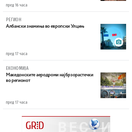
пред 16 часа
РЕГИОН
Aлбански знамиња во европски Улцињ
пред 17 часа
ЕКОНОМИЈА
Maкедонските аеродроми најбрзорастечки
во регионот
пред 17 часа