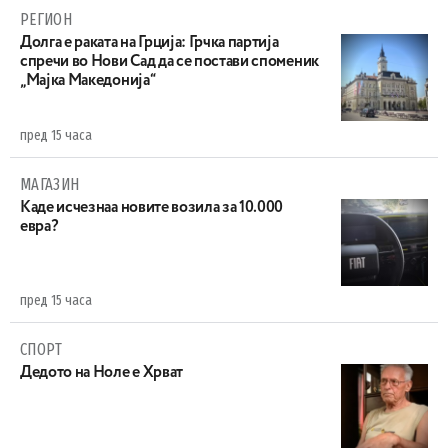
РЕГИОН
Долга е раката на Грција: Грчка партија
спречи во Нови Сад да се постави споменик
„Мајка Македонија“
пред 15 часа
МАГАЗИН
Каде исчезнаа новите возила за 10.000
евра?
пред 15 часа
СПОРТ
Дедото на Ноле е Хрват