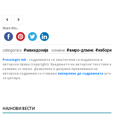
Share this...
categories:
македонија
ознаки:
вмро-дпмне
,
избори
Pressingtv.mk
- содржините се заштитени со издавачки и
авторски права (copyright). Крадењето на авторски текстови е
казниво со закон. Дозволено е делумно превземање на
авторски содржини со ставање
хиперлинк до содржината
што
се цитира.
НАЈНОВИ ВЕСТИ