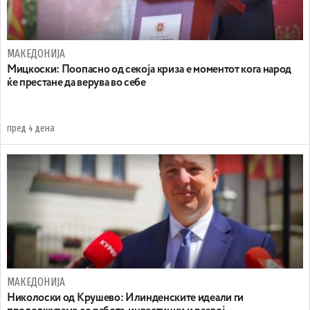
МАКЕДОНИЈА
Мицкоски: Поопасно од секоја криза е моментот кога народ
ќе престане да верува во себе
пред 4 дена
МАКЕДОНИЈА
Николоски од Крушево: Илинденските идеали ги