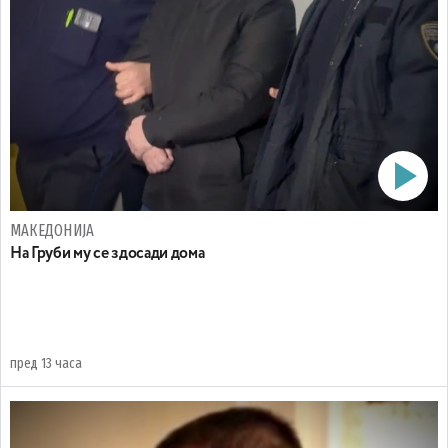
МАКЕДОНИЈА
На Груби му се здосади дома
пред 13 часа