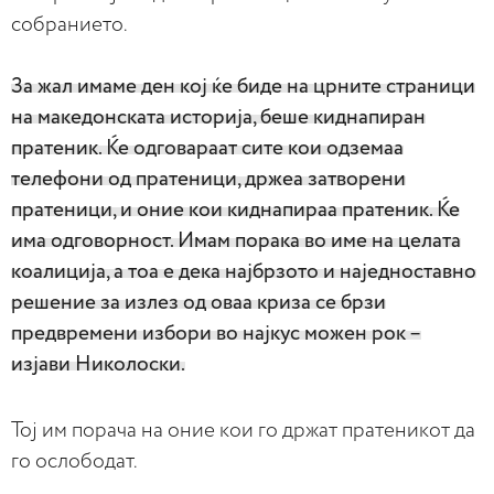
собранието.
За жал имаме ден кој ќе биде на црните страници
на македонската историја, беше киднапиран
пратеник. Ќе одговараат сите кои одземаа
телефони од пратеници, држеа затворени
пратеници, и оние кои киднапираа пратеник. Ќе
има одговорност. Имам порака во име на целата
коалиција, а тоа е дека најбрзото и наједноставно
решение за излез од оваа криза се брзи
предвремени избори во најкус можен рок –
изјави Николоски.
Тој им порача на оние кои го држат пратеникот да
го ослободат.