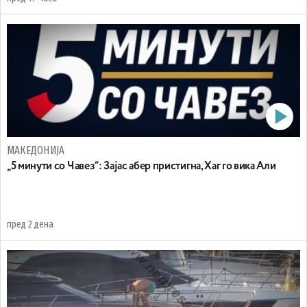
МАКЕДОНИЈА
„5 минути со Чавез“: Зајас абер пристигна, Хаг го вика Али
пред 2 дена