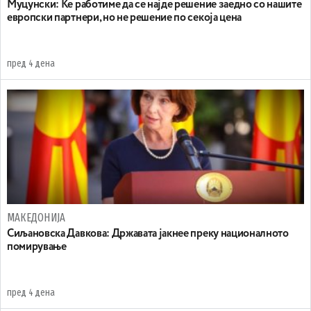
Муцунски: Ќе работиме да се најде решение заедно со нашите
европски партнери, но не решение по секоја цена
пред 4 дена
МАКЕДОНИЈА
Сиљановска Давкова: Државата јакнее преку националното
помирување
пред 4 дена