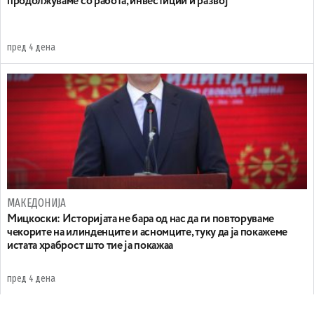
продолжуваме со работа, инвестиции и развој
пред 4 дена
МАКЕДОНИЈА
Мицкоски: Историјата не бара од нас да ги повторуваме
чекорите на илинденците и асномците, туку да ја покажеме
истата храброст што тие ја покажаа
пред 4 дена