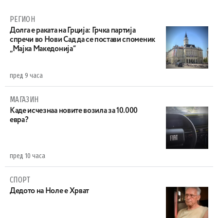
РЕГИОН
Долга е раката на Грција: Грчка партија
спречи во Нови Сад да се постави споменик
„Мајка Македонија“
пред 9 часа
МАГАЗИН
Каде исчезнаа новите возила за 10.000
евра?
пред 10 часа
СПОРТ
Дедото на Ноле е Хрват