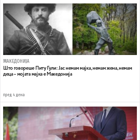
МАКЕДОНИЈА
Што говореше Питу Гули: Јас немам мајка, немам жена, немам
деца – мојата мајка е Македонија
пред 4 дена