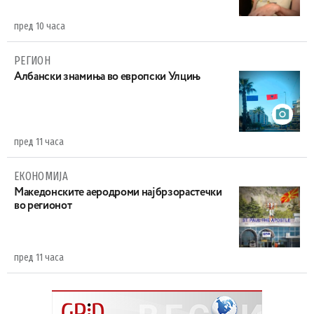
пред 10 часа
РЕГИОН
Aлбански знамиња во европски Улцињ
пред 11 часа
ЕКОНОМИЈА
Maкедонските аеродроми најбрзорастечки
во регионот
пред 11 часа