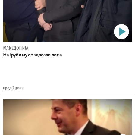
МАКЕДОНИЈА
На Груби му се здосади дома
пред 2 дена