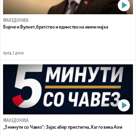
МАКЕДОНИЈА
Борче и Вулнет, братство и единство на жими мајка
пред 2 дена
МАКЕДОНИЈА
„5 минути со Чавез“: Зајас абер пристигна, Хаг го вика Али