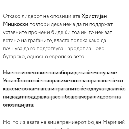
Откако лидерот на опозицијата
Христијан
Мицкоски
повтори дека нема да ги поддржат
уставните промени бидејќи тоа им го немаат
ветено на граѓаните, власта полека како да
почнува да го подготвува народот за ново
бугарско, односно европско вето.
Ние не излеговме на избори дека ќе менуваме
Устав.Тоа што ќе направиме по ова прашање ќе го
кажеме во кампања и граѓаните ќе одлучат дали ќе
ни дадат поддршка-јасен беше вчера лидерот на
опозицијата.
Но, по изјавата на вицепремиерот Бојан Маричиќ