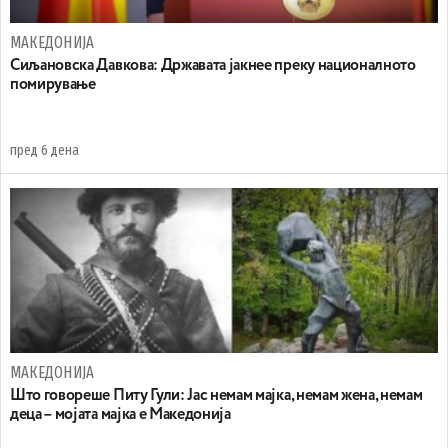
МАКЕДОНИЈА
Сиљановска Давкова: Државата јакнее преку националното
помирување
пред 6 дена
МАКЕДОНИЈА
Што говореше Питу Гули: Јас немам мајка, немам жена, немам
деца – мојата мајка е Македонија