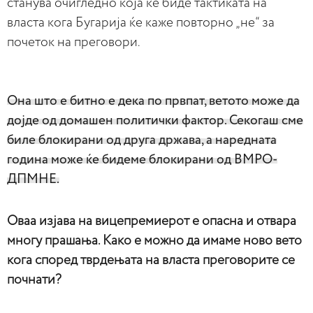
станува очигледно која ќе биде тактиката на
власта кога Бугарија ќе каже повторно „не“ за
почеток на преговори.
Она што е битно е дека по првпат, ветото може да
дојде од домашен политички фактор. Секогаш сме
биле блокирани од друга држава, а наредната
година може ќе бидеме блокирани од ВМРО-
ДПМНЕ.
Оваа изјава на вицепремиерот е опасна и отвара
многу прашања. Како е можно да имаме ново вето
кога според тврдењата на власта преговорите се
почнати?