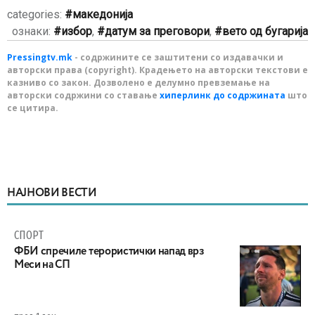
categories:
македонија
ознаки:
избор
,
датум за преговори
,
вето од бугарија
Pressingtv.mk
- содржините се заштитени со издавачки и
авторски права (copyright). Крадењето на авторски текстови е
казниво со закон. Дозволено е делумно превземање на
авторски содржини со ставање
хиперлинк до содржината
што
се цитира.
НАЈНОВИ ВЕСТИ
СПОРТ
ФБИ спречиле терористички напад врз
Меси на СП