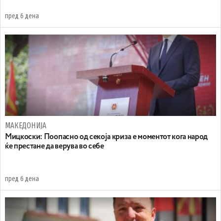
пред 6 дена
МАКЕДОНИЈА
Мицкоски: Поопасно од секоја криза е моментот кога народ
ќе престане да верува во себе
пред 6 дена