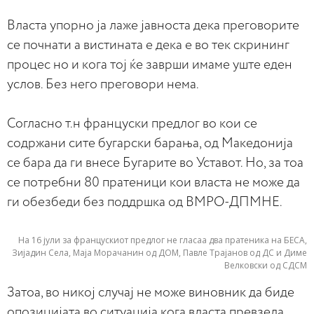
Власта упорно ја лаже јавноста дека преговорите
се почнати а вистината е дека е во тек скрининг
процес но и кога тој ќе заврши имаме уште еден
услов. Без него преговори нема.
Согласно т.н француски предлог во кои се
содржани сите бугарски барања, од Македонија
се бара да ги внесе Бугарите во Уставот. Но, за тоа
се потребни 80 пратеници кои власта не може да
ги обезбеди без поддршка од ВМРО-ДПМНЕ.
На 16 јули за францускиот предлог не гласаа два пратеника на БЕСА,
Зијадин Села, Маја Морачанин од ДОМ, Павле Трајанов од ДС и Диме
Велковски од СДСМ
Затоа, во никој случај не може виновник да биде
опозицијата во ситуација кога власта превзела