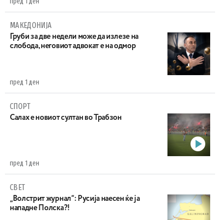
пред 1 ден
МАКЕДОНИЈА
Груби за две недели може да излезе на
слобода, неговиот адвокат е на одмор
пред 1 ден
СПОРТ
Салах е новиот султан во Трабзон
пред 1 ден
СВЕТ
„Волстрит журнал“: Русија наесен ќе ја
нападне Полска?!