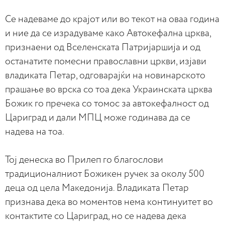
Се надеваме до крајот или во текот на оваа година
и ние да се израдуваме како Автокефална црква,
признаени од Вселенската Патријаршија и од
останатите помесни православни цркви, изјави
владиката Петар, одговарајќи на новинарското
прашање во врска со тоа дека Украинската црква
Божик го пречека со томос за автокефалност од
Цариград и дали МПЦ може годинава да се
надева на тоа.
Тој денеска во Прилеп го благослови
традиционалниот Божикен ручек за околу 500
деца од цела Македонија. Владиката Петар
признава дека во моментов нема континуитет во
контактите со Цариград, но се надева дека