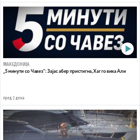
МАКЕДОНИЈА
„5 минути со Чавез“: Зајас абер пристигна, Хаг го вика Али
пред 2 дена