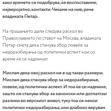
како времето се подобрува, ќе воспоставиме,
најверојатно, контакти. Чекаме на нив, рече
владиката Петар
.
На прашањето дали следува раскол во
Православието по ставот на Москва, владиката
Петар смета дека станува збор повеќе за
недоразбирања од политички аспект кои со
време ќе се надминат.
Мислам дека овој раскол не е од такви размери.
Мислам дека станува збор за недоразбирање,
повеќе, од политички аспект. И тоа ќе се надмине,
зашто не станува збор за канонски или догматски
разлики во верскиот живот, туку тоа се некои
политички недоразбирања, кои длабоко верувам