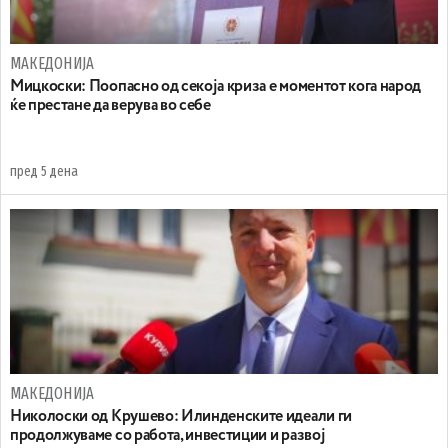
МАКЕДОНИЈА
Мицкоски: Поопасно од секоја криза е моментот кога народ
ќе престане да верува во себе
пред 5 дена
МАКЕДОНИЈА
Николоски од Крушево: Илинденските идеали ги
продолжуваме со работа, инвестиции и развој