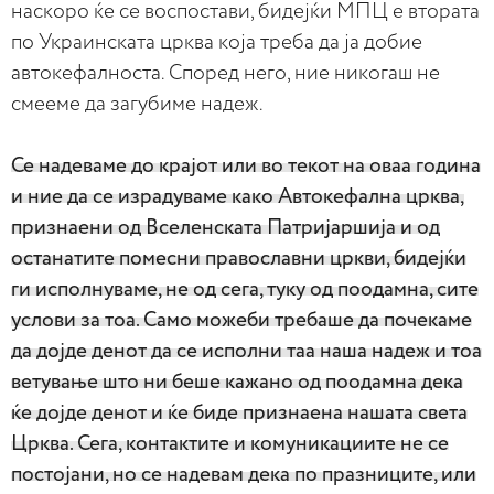
наскоро ќе се воспостави, бидејќи МПЦ е втората
по Украинската црква која треба да ја добие
автокефалноста. Според него, ние никогаш не
смееме да загубиме надеж.
Се надеваме до крајот или во текот на оваа година
и ние да се израдуваме како Автокефална црква,
признаени од Вселенската Патријаршија и од
останатите помесни православни цркви, бидејќи
ги исполнуваме, не од сега, туку од поодамна, сите
услови за тоа. Само можеби требаше да почекаме
да дојде денот да се исполни таа наша надеж и тоа
ветување што ни беше кажано од поодамна дека
ќе дојде денот и ќе биде признаена нашата света
Црква. Сега, контактите и комуникациите не се
постојани, но се надевам дека по празниците, или