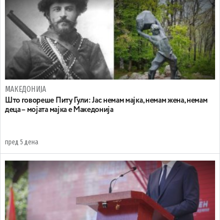
МАКЕДОНИЈА
Што говореше Питу Гули: Јас немам мајка, немам жена, немам
деца – мојата мајка е Македонија
пред 5 дена