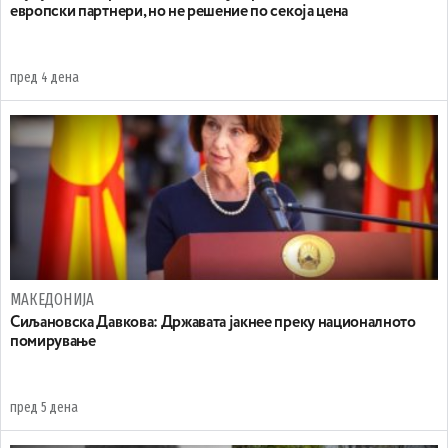
европски партнери, но не решение по секоја цена
пред 4 дена
МАКЕДОНИЈА
Сиљановска Давкова: Државата јакнее преку националното
помирување
пред 5 дена