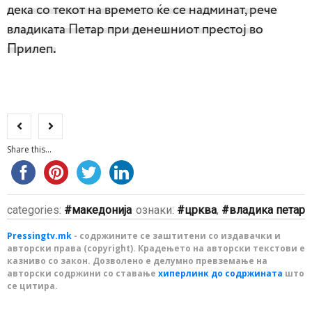
дека со текот на времето ќе се надминат, рече
владиката Петар при денешниот престој во
Прилеп
.
Share this...
categories:
македонија
ознаки:
црква
,
владика петар
Pressingtv.mk
- содржините се заштитени со издавачки и
авторски права (copyright). Крадењето на авторски текстови е
казниво со закон. Дозволено е делумно превземање на
авторски содржини со ставање
хиперлинк до содржината
што
се цитира.