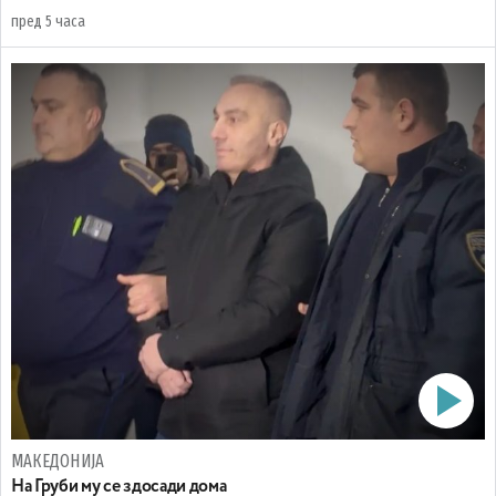
пред 5 часа
МАКЕДОНИЈА
На Груби му се здосади дома