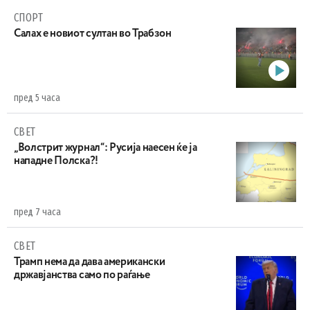
СПОРТ
Салах е новиот султан во Трабзон
пред 5 часа
СВЕТ
„Волстрит журнал“: Русија наесен ќе ја
нападне Полска?!
пред 7 часа
СВЕТ
Трамп нема да дава американски
државјанства само по раѓање