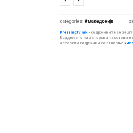
categories:
македонија
о
Pressingtv.mk
- содржините се зашти
Крадењето на авторски текстови е 
авторски содржини со ставање
хип