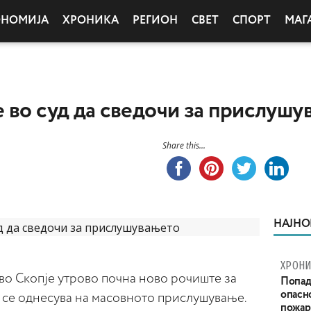
ОНОМИЈА
ХРОНИКА
РЕГИОН
СВЕТ
СПОРТ
МАГ
 во суд да сведочи за прислушу
Share this...
НАЈНО
ХРОНИ
во Скопје утрово почна ново рочиште за
Попад
опасн
ој се однесува на масовното прислушување.
пожар