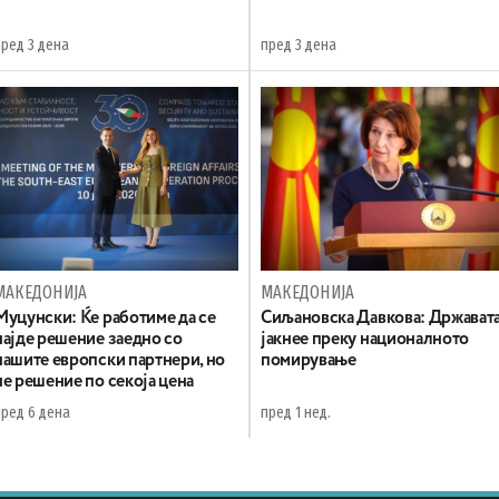
пред 3 дена
пред 3 дена
МАКЕДОНИЈА
МАКЕДОНИЈА
Муцунски: Ќе работиме да се
Сиљановска Давкова: Држават
најде решение заедно со
јакнее преку националното
нашите европски партнери, но
помирување
не решение по секоја цена
пред 6 дена
пред 1 нед.