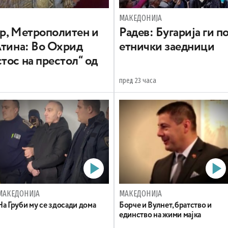
МАКЕДОНИЈА
вр, Метрополитен и
Радев: Бугарија ги 
Атина: Во Охрид
етнички заедници
тос на престол“ од
пред 23 часа
МАКЕДОНИЈА
МАКЕДОНИЈА
На Груби му се здосади дома
Борче и Вулнет, братство и
единство на жими мајка