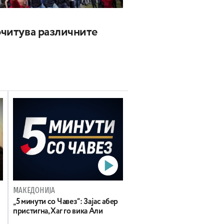
почитува различните
МАКЕДОНИЈА
„5 минути со Чавез“: Зајас абер
пристигна, Хаг го вика Али