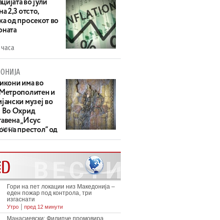
цијата во јули
на 2,3 отсто,
ка од просекот во
оната
 часа
ОНИЈА
 икони има во
 Метрополитен и
јански музеј во
: Во Охрид
тавена „Исус
 часа
с на престол“ од
ек