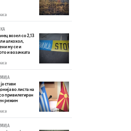
часа
КА
нец возел со 2,13
ли алкохол,
ни му се и
то и возачката
часа
МИЈА
 ја стави
нија во листа на
 со привилегиран
ен режим
часа
МИЈА