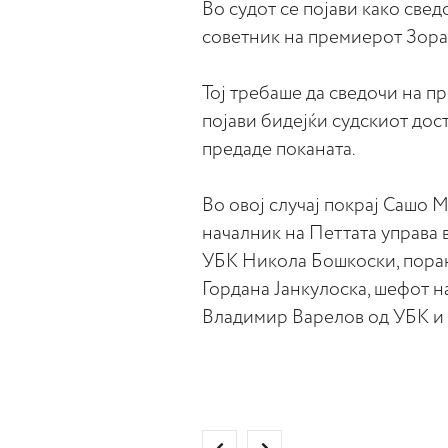
Во судот се појави како све
советник на премиерот Зора
Тој требаше да сведочи на п
појави бидејќи судскиот доста
предаде поканата.
Во овој случај покрај Сашо 
началник на Петтата управа 
УБК Никола Бошкоски, пора
Гордана Јанкулоска, шефот н
Владимир Варелов од УБК и у