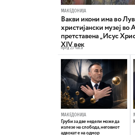
МАКЕДОНИЈА
Вакви икони има во Лу
христијански музеј во 
претставена „Исус Хрис
XIV век
пред 23 часа
МАКЕДОНИЈА
Груби за две недели може да
излезе на слобода, неговиот
адвокат е на одмор