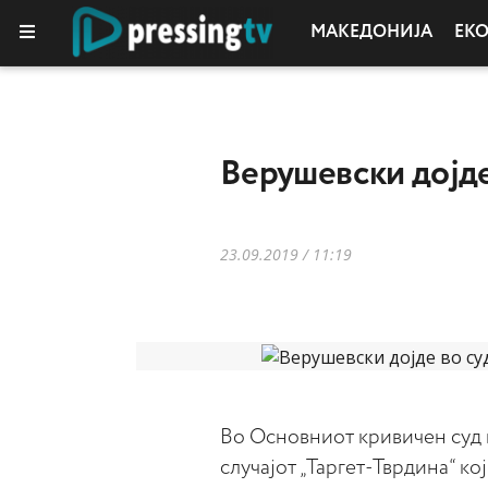
МАКЕДОНИЈА
ЕК
Верушевски дојде
23.09.2019 / 11:19
Во Основниот кривичен суд 
случајот „Таргет-Тврдина“ к