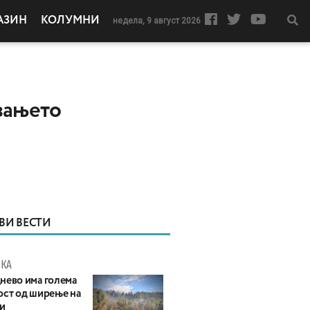
АЗИН
КОЛУМНИ
недела, 9 август 2026
вањето
ВИ ВЕСТИ
КА
нево има голема
ост од ширење на
и