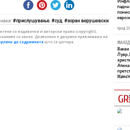
Инфла
падна 
понис
евроз
знаки:
прислушување
,
суд
,
зоран верушевски
пред 23
тени со издавачки и авторски права (copyright).
казниво со закон. Дозволено е делумно превземање на
ерлинк до содржината
што се цитира.
МАКЕД
Вакви
Лувр,
христи
Атина
претс
пред 23
Христо
XIV в