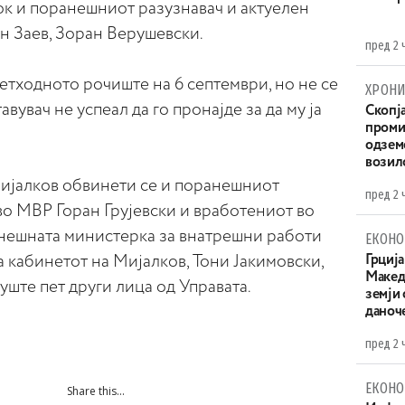
док и поранешниот разузнавач и актуелен
н Заев, Зоран Верушевски.
пред 2 
ретходното рочиште на 6 септември, но не се
ХРОНИ
вувач не успеал да го пронајде за да му ја
Скопја
проми
одземе
возило
Мијалков обвинети се и поранешниот
пред 2 
во МВР Горан Грујевски и вработениот во
нешната министерка за внатрешни работи
ЕКОНО
а кабинетот на Мијалков, Тони Јакимовски,
Грција
Македо
ште пет други лица од Управата.
земји
даноч
пред 2 
ЕКОНО
Share this...