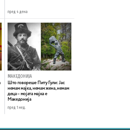
пред 4 дена
МАКЕДОНИЈА
а
Што говореше Питу Гули: Јас
немам мајка, немам жена, немам
деца – мојата мајка е
Македонија
пред 1 нед.