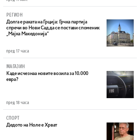
РЕГИОН
Долга е раката на Грција: Грчка партија
спречи во Нови Сад да се постави споменик
„Мајка Македонија“
пред 17 часа
МАГАЗИН
Каде исчезнаа новите возила за 10.000
евра?
пред 18 часа
СПОРТ
Дедото на Ноле е Хрват