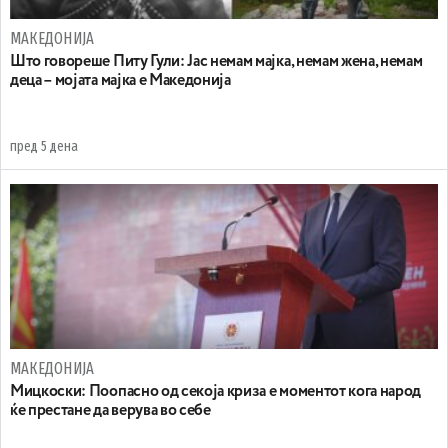
МАКЕДОНИЈА
Што говореше Питу Гули: Јас немам мајка, немам жена, немам
деца – мојата мајка е Македонија
пред 5 дена
МАКЕДОНИЈА
Мицкоски: Поопасно од секоја криза е моментот кога народ
ќе престане да верува во себе