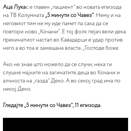
Аца Лука
с е главен „пациент“ во новата епизода
на ТВ Колумната
„5 минути со Чавез“
. Нему и на
неговиот тим не му иде памет па сака да се
повтори ново „Кочани“. Е тој фолк пејач вели дека
прекинатиот настап во Кавадарци е удар против
него а во тоа е замешана власта. „Господе боже.
Ако не знае што можело да се случи, нека ги
слушне мајките на загинатите деца во Кочани и
алчноста на „газда“ Деко. А во секој град има по
некој Деко.
Гледајте „5 минути со Чавез“, 11 епизода.