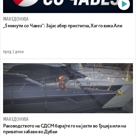
МАКЕДОНИЈА
„5 минути со Чавез“: Зајас абер пристигна, Хаг го вика Али
пред 2 дена
МАКЕДОНИЈА
Раководството на СДСМ барајте го на јахти во Грција или на
приватни забави во Дубаи