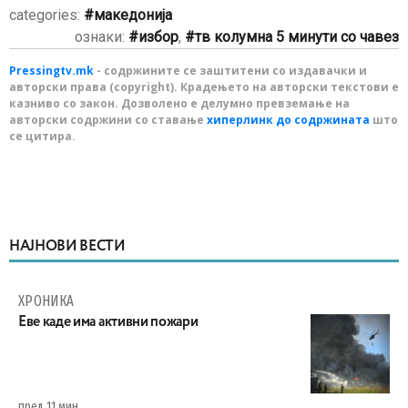
categories:
македонија
ознаки:
избор
,
тв колумна 5 минути со чавез
Pressingtv.mk
- содржините се заштитени со издавачки и
авторски права (copyright). Крадењето на авторски текстови е
казниво со закон. Дозволено е делумно превземање на
авторски содржини со ставање
хиперлинк до содржината
што
се цитира.
НАЈНОВИ ВЕСТИ
ХРОНИКА
Eве каде има активни пожари
пред 11 мин.