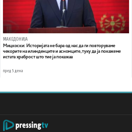
МАКЕДОНИЈА
Мицкоски: Историјата не бара од нас да ги повторуваме
чекорите на илинденците и асномците, туку да ја покажеме
истата храброст што тие ја покажаа
пред 5 дена