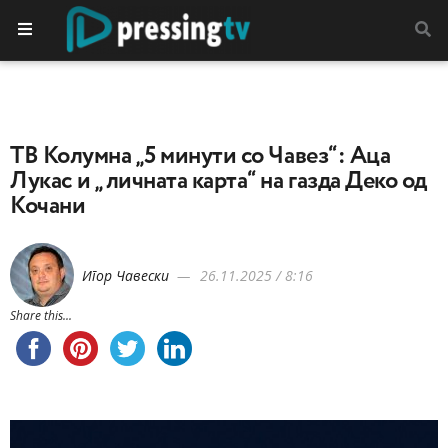
ТВ Колумна „5 минути со Чавез“: Aца
Лукас и „личната карта“ на газда Деко од
Кочани
Игор Чавески
26.11.2025 / 8:16
Share this...