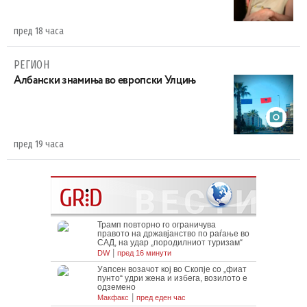
пред 18 часа
РЕГИОН
Aлбански знамиња во европски Улцињ
пред 19 часа